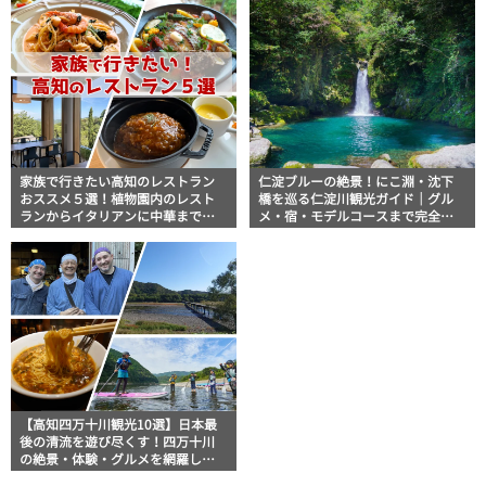
家族で行きたい高知のレストラン
仁淀ブルーの絶景！にこ淵・沈下
おススメ５選！植物園内のレスト
橋を巡る仁淀川観光ガイド｜グル
ランからイタリアンに中華まで楽
メ・宿・モデルコースまで完全網
しめる
羅！
【高知四万十川観光10選】日本最
後の清流を遊び尽くす！四万十川
の絶景・体験・グルメを網羅した
おすすめガイド