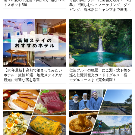
トスポット5選
島」で楽しむシュノーケリング、ダイ
ビング、海水浴にキャンプまで透明度
抜群の海の楽園を徹底紹介
【26年最新】高知で泊まってみたい
仁淀ブルーの絶景！にこ淵・沈下橋を
ホテル・旅館10選！地元メディアが
巡る仁淀川観光ガイド｜グルメ・宿・
観光に最適な宿を厳選
モデルコースまで完全網羅！