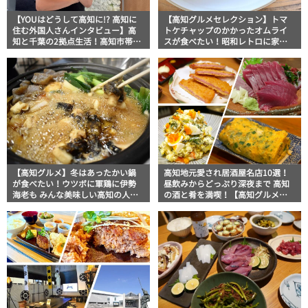
【YOUはどうして高知に!? 高知に
【高知グルメセレクション】トマ
住む外国人さんインタビュー】高
トケチャップのかかったオムライ
知と千葉の2拠点生活！高知市帯屋
スが食べたい！昭和レトロに家族
町商店街で韓国料理店を営む韓国
LOVEなお店まで王道オムライスお
出身ムンちゃん
ススメ3選
【高知グルメ】冬はあったかい鍋
高知地元愛され居酒屋名店10選！
が食べたい！ウツボに軍鶏に伊勢
昼飲みからどっぷり深夜まで 高知
海老も みんな美味しい高知の人気
の酒と肴を満喫！【高知グルメ
鍋料理5選
Pro】