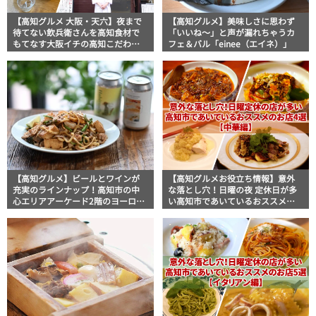
【高知グルメ 大阪・天六】夜まで
【高知グルメ】美味しさに思わず
待てない飲兵衛さんを高知食材で
「いいね〜」と声が漏れちゃうカ
もてなす大阪イチの高知こだわり
フェ＆バル「einee（エイネ）」
立ち飲み酒場「スタンドトッサ
（stand tossa）」
【高知グルメ】ビールとワインが
【高知グルメお役立ち情報】意外
充実のラインナップ！高知市の中
な落とし穴！日曜の夜 定休日が多
心エリアアーケード2階のヨーロピ
い高知市であいているおススメの
アンキッチン「MIRA」
お店4選【中華編】