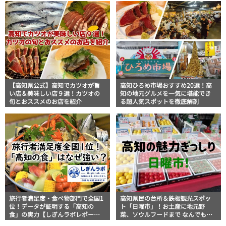
【高知県公式】高知でカツオが旨
高知ひろめ市場おすすめ20選！高
い店＆美味しい店９選！カツオの
知の地元グルメを一気に堪能でき
旬とおススメのお店を紹介
る超人気スポットを徹底解剖
旅行者満足度・食べ物部門で全国1
高知県民の台所＆鉄板観光スポッ
位！データが証明する「高知の
ト「日曜市」！お土産に地元野
食」の実力【しぎんラボレポー
菜、ソウルフードまで なんでもそ
ト】
ろう高知の巨大街路市を徹底解