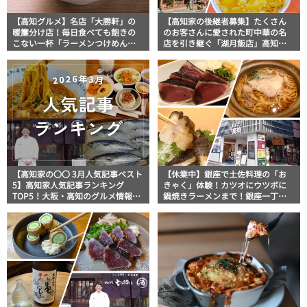
【高知グルメ】名店「大勝軒」の
【高知家の後継者募集】たくさん
暖簾分け店！毎日食べても飽きの
のお客さんに愛された町中華の名
こない一杯「ラーメンつけめん
店を引き継ぐ「湖月飯店」高知県
MIYAMOTO」
佐川町
【高知家の〇〇 3月人気記事ベスト
【休業中】銀座で土佐料理の「お
5】高知家人気記事ランキング
きゃく」体験！カツオにウツボに
TOP5！大阪・高知のグルメ情報が
鍋焼きラーメンまで！銀座一丁目
ランクイン！
「TOSA DINING おきゃく」｜美食
おじさんマッキー牧元の高知満腹
日記【高知家グルメPro】