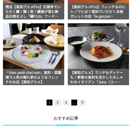
閉店【高知グルメPro】石焼丼でい
【高知グルメPro】フレンチなのに
ただく鰻！鶏！魚！鰻屋が営む絶
シノワとは？高知でいただく本格
品石焼まぶし「鰻FUJI」フードジ
ガレットの店「le garçon
ャーナリストが行く高知満腹日記
chinois（ルギャルソンシノワ）」
フードジャーナリストが行く高知
満腹日記
「chez petit chat noir」高知・菜園
【高知グルメ】ランチもディナー
場で人気の隠れ家のようなフレン
も！季節の食材を活かしたおしゃ
チのお店【高知グルメ】
れなイタリアン「Juno（ユー
ノ）」地元タウン誌おススメ情報
1
2
3
…
5
おすすめ記事