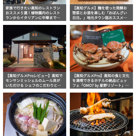
家族で行きたい高知のレストラン
【高知グルメ】麹を使った発酵お
おススメ５選！植物園内のレスト
惣菜とお酒を楽しむ「おばんざい
ランからイタリアンに中華まで楽
日日。」地元タウン誌おススメ情
しめる
報
【高知グルメProレビュー】高知で
【高知グルメPro】高知の食と文化
モンサンミッシェルのムール貝が
を満喫できるホテルの絶品ビュッ
いただける シェフのこだわりと技
フェ「OMO7 by 星野リゾート」フ
術が光るフレンチレストラン
ードジャーナリスト・マッキー牧
「Étonné エトネ」
元の高知満腹日記