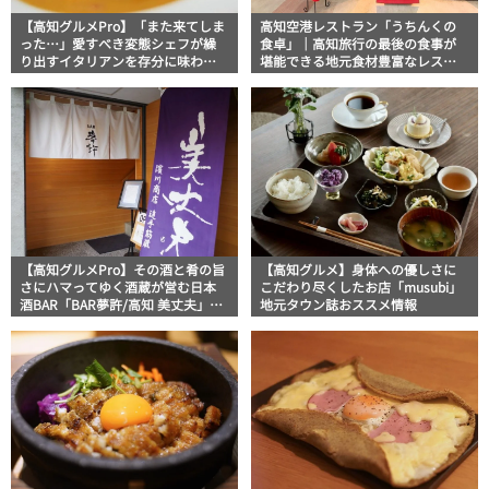
【高知グルメPro】「また来てしま
高知空港レストラン「うちんくの
った…」愛すべき変態シェフが繰
食卓」｜高知旅行の最後の食事が
り出すイタリアンを存分に味わう
堪能できる地元食材豊富なレスト
「トラットリア トロドーロ」フー
ラン フードジャーナリスト・マ
ドジャーナリスト・マッキー牧元
ッキー牧元の高知満腹日記【高知
の高知満腹日記
グルメPro】
【高知グルメPro】その酒と肴の旨
【高知グルメ】身体への優しさに
さにハマってゆく酒蔵が営む日本
こだわり尽くしたお店「musubi」
酒BAR「BAR夢許/高知 美丈夫」フ
地元タウン誌おススメ情報
ードジャーナリストが行く高知満
腹日記