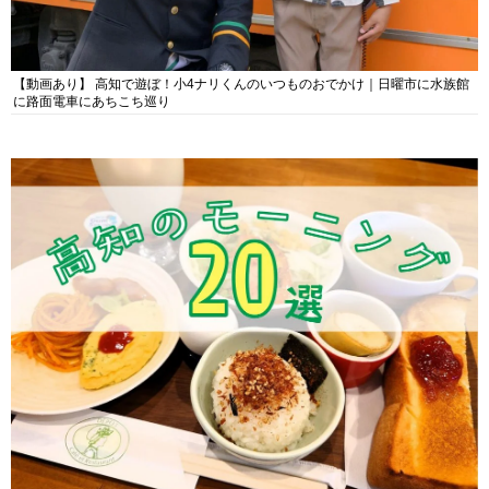
【動画あり】 高知で遊ぼ！小4ナリくんのいつものおでかけ｜日曜市に水族館
に路面電車にあちこち巡り