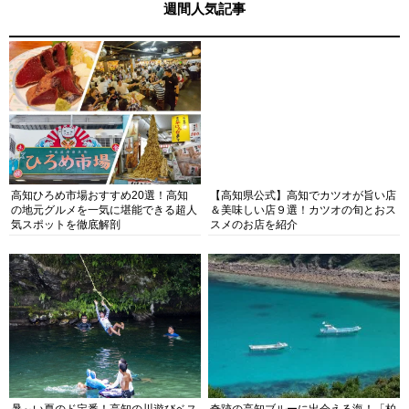
週間人気記事
高知ひろめ市場おすすめ20選！高知
【高知県公式】高知でカツオが旨い店
の地元グルメを一気に堪能できる超人
＆美味しい店９選！カツオの旬とおス
気スポットを徹底解剖
スメのお店を紹介
暑～い夏のド定番！高知の川遊びベス
奇跡の高知ブルーに出会える海！「柏