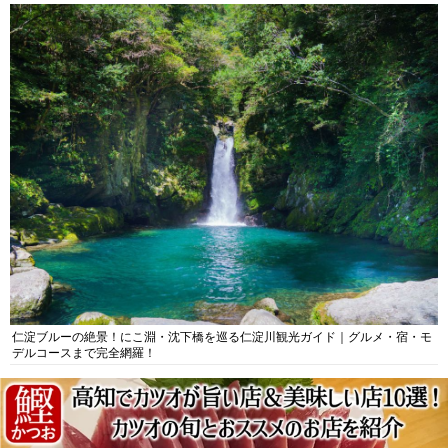
仁淀ブルーの絶景！にこ淵・沈下橋を巡る仁淀川観光ガイド｜グルメ・宿・モ
デルコースまで完全網羅！
【高知四万十川観光10選】日本最後の清流を遊び尽くす！四万十川の絶景・体
験・グルメを網羅したおすすめガイド