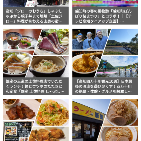
高知「ジローのおうち」しゃぶし
越知町の春の風物詩「越知町ぼん
ゃぶから親子丼まで地鶏「土佐ジ
ぼり桜まつり」とコラボ！｜【テ
ロー」料理が味わえる山奥の宿泊
レビ高知タイアップ企画】
施設【高知グルメ】
FUJIWARAのキテレツが咲く！
銀座の王道の土佐料理店でいただ
【高知四万十川観光10選】日本最
くランチ！鰹とウツボのたたきと
後の清流を遊び尽くす！四万十川
和定食「銀座 土佐料理 しゃぶしゃ
の絶景・体験・グルメを網羅した
ぶ 祢保希（ねぼけ）」｜美食おじ
おすすめガイド
さんマッキー牧元の高知満腹日記
【高知グルメPro】