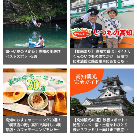
説！
暑～い夏のド定番！高知の川遊び
【動画あり】 高知で遊ぼ！小4ナリ
ベストスポット5選
くんのいつものおでかけ｜日曜市
に水族館に路面電車にあちこち巡
り
高知のおすすめモーニング20選！
【高知観光40選】鉄板スポット・
「喫茶店の街」高知で美味しい喫
絶品グルメ・宿・土産をおひとり
茶店・カフェモーニングをいただ
様からファミリー向けまで徹底解
きます！
説！