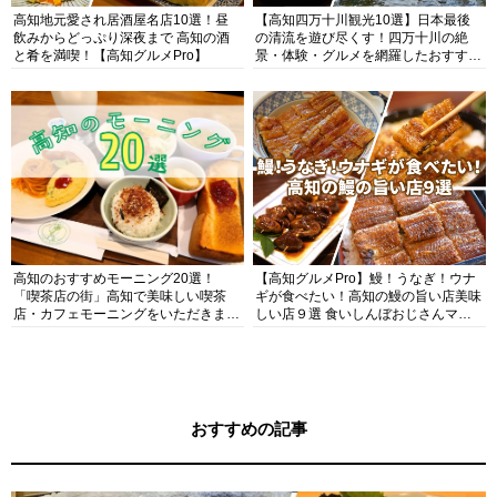
高知地元愛され居酒屋名店10選！昼
【高知四万十川観光10選】日本最後
飲みからどっぷり深夜まで 高知の酒
の清流を遊び尽くす！四万十川の絶
と肴を満喫！【高知グルメPro】
景・体験・グルメを網羅したおすすめ
ガイド
高知のおすすめモーニング20選！
【高知グルメPro】鰻！うなぎ！ウナ
「喫茶店の街」高知で美味しい喫茶
ギが食べたい！高知の鰻の旨い店美味
店・カフェモーニングをいただきま
しい店９選 食いしんぼおじさんマッ
す！
キー牧元の高知満腹日記セレクション
おすすめの記事