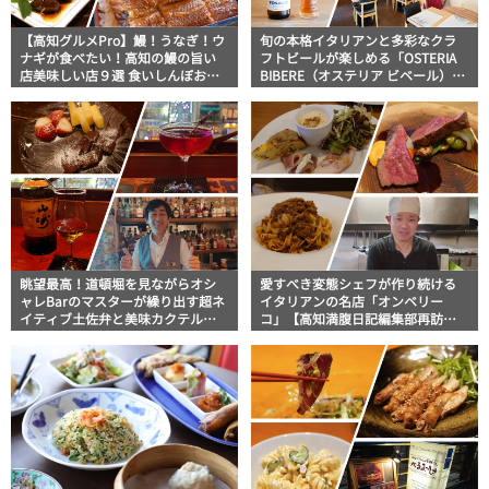
【高知グルメPro】鰻！うなぎ！ウ
旬の本格イタリアンと多彩なクラ
ナギが食べたい！高知の鰻の旨い
フトビールが楽しめる「OSTERIA
店美味しい店９選 食いしんぼおじ
BIBERE（オステリア ビベール）」
さんマッキー牧元の高知満腹日記
【高知グルメ】
セレクション
眺望最高！道頓堀を見ながらオシ
愛すべき変態シェフが作り続ける
ャレBarのマスターが繰り出す超ネ
イタリアンの名店「オンベリー
イティブ土佐弁と美味カクテルを
コ」【高知満腹日記編集部再訪
楽しむ「Bar Fun」【高知グルメin
編】
大阪】