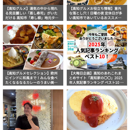
【高知グルメ】湯気の中から現れ
【高知グルメお役立ち情報】意外
る見目麗しい「蒸し寿司」がいた
な落とし穴！日曜の夜 定休日が多
だける 高知市「寿し柳」地元タウ
い高知市であいているおススメの
ン誌おススメ情報
お店5選【イタリアン編】
【高知グルメセレクション】欧州
【大晦日企画】高知のあれこれま
にインドに和風まで！みんな食べ
とめサイト「高知家の〇〇」2025
たくなるなるカレーのうまい美味
年人気記事ランキング ベスト10 発
しい店10選
表！