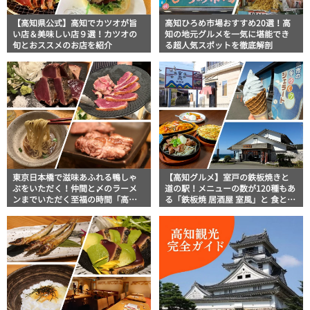
【高知県公式】高知でカツオが旨
高知ひろめ市場おすすめ20選！高
い店＆美味しい店９選！カツオの
知の地元グルメを一気に堪能でき
旬とおススメのお店を紹介
る超人気スポットを徹底解剖
東京日本橋で滋味あふれる鴨しゃ
【高知グルメ】室戸の鉄板焼きと
ぶをいただく！仲間と〆のラーメ
道の駅！メニューの数が120種もあ
ンまでいただく至福の時間「高知
る「鉄板焼 居酒屋 室風」と 食と学
芸西村 土佐鴨 日本橋」｜美食おじ
びのスポット「道の駅 キラメッセ
さんマッキー牧元の高知満腹日記
室戸」
【高知家グルメPro】