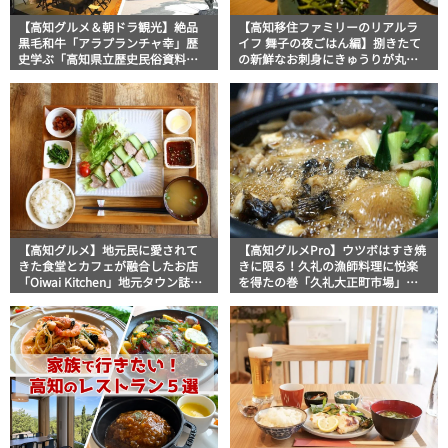
【高知グルメ＆朝ドラ観光】絶品
【高知移住ファミリーのリアルラ
黒毛和牛「アラプランチャ幸」歴
イフ 舞子の夜ごはん編】捌きたて
史学ぶ「高知県立歴史民俗資料
の新鮮なお刺身にきゅうりが丸ご
館」地元タウン誌おススメ情報
と一本入った「ちくきゅう」など
高知の恵みが詰まったリアルな食
卓
【高知グルメ】地元民に愛されて
【高知グルメPro】ウツボはすき焼
きた食堂とカフェが融合したお店
きに限る！久礼の漁師料理に悦楽
「Oiwai Kitchen」地元タウン誌お
を得たの巻「久礼大正町市場」食
ススメ情報
べ歩きスト・マッキー牧元の高知
満腹日記