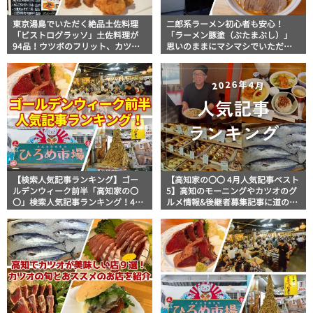
東京湯島でいただく絶品土佐料理
二郎系ラーメン初心者も安心！
「ビストログラッソ」土佐料理が
「ラーメン豚塗（ぶたまぶし）」
94品！ウツボのフリット、カツオ
思いのままにマシマシでいただく
のたたき、いも天に田舎寿司まで
二郎系【高知グルメ】
｜美食おじさんマッキー牧元の高
知満腹日記【高知グルメPro】
【検索人気記事ランキング】ゴー
【高知家の〇〇 4月人気記事ベスト
ルデンウィーク前半「高知家の〇
5】高知のモーニングやカツオのグ
〇」検索人気記事ランキング！4月
ルメ情報&後継者募集記事に道の駅
29日～5月4日
記事がランクイン！