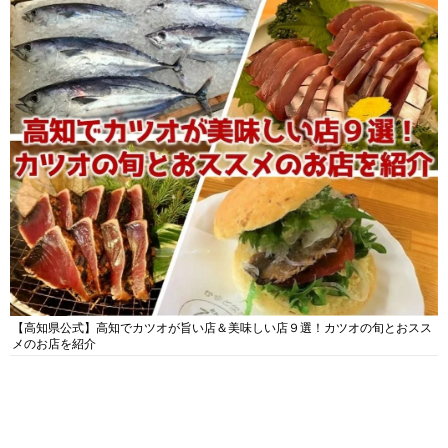
【高知県公式】高知でカツオが旨い店＆美味しい店９選！カツオの旬とおスス
メのお店を紹介