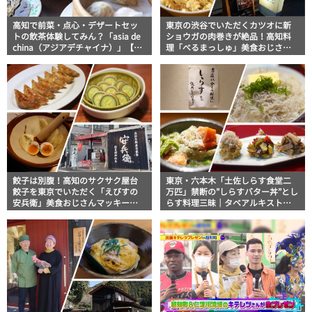
高知で前菜・点心・デザートセッ
東京の渋谷でいただくカツオに新
トの飲茶体験してみん？「asia de
ショウガの肉巻きが絶品！高知料
china（アジアデチャイナ）」【高
理「べるまっしゅ」美食おじさん
知グルメ】
マッキー牧元の高知満腹日記【高
知グルメPro】
餃子は別腹！高知のサクサク屋台
東京・六本木「土佐しらす食堂二
餃子を東京でいただく「えびすの
万匹」禁断の”しらすバター丼”とし
安兵衛」美食おじさんマッキー牧
らす料理三昧｜タベアルキスト・
元の高知満腹日記【高知グルメ
マッキー牧元の高知満腹日記【高
Pro】
知グルメPro】