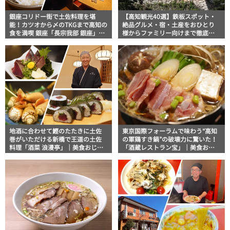
銀座コリドー街で土佐料理を堪
【高知観光40選】鉄板スポット・
能！カツオから〆のTKGまで高知の
絶品グルメ・宿・土産をおひとり
食を満喫 銀座「長宗我部 銀座」｜
様からファミリー向けまで徹底解
美食おじさんマッキー牧元の高知
説！
満腹日記【高知家グルメPro】
地酒に合わせて鰹のたたきに土佐
東京国際フォーラムで味わう“高知
巻がいただける新橋で王道の土佐
の軍鶏すき鍋”の破壊力に驚いた！
料理「酒菜 浪漫亭」｜美食おじさ
「酒蔵レストラン宝」｜美食おじ
んマッキー牧元の高知満腹日記
さんマッキー牧元の高知満腹日記
【高知家グルメPro】
【高知家グルメPro】