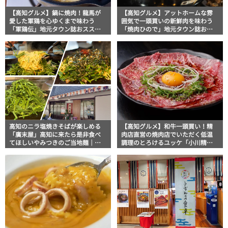
【高知グルメ】鍋に焼肉！龍馬が
【高知グルメ】アットホームな雰
愛した軍鶏を心ゆくまで味わう
囲気で一頭買いの新鮮肉を味わう
「軍鶏伝」地元タウン誌おススメ
「焼肉ひので」地元タウン誌おス
情報
スメ情報
高知のニラ塩焼きそばが楽しめる
【高知グルメ】和牛一頭買い！精
「廣末屋」高知に来たら是非食べ
肉店直営の焼肉店でいただく低温
てほしいやみつきのご当地麺｜フ
調理のとろけるユッケ「小川精肉
ードジャーナリスト・マッキー牧
店」地元タウン誌おススメ情報
元の高知満腹日記【高知グルメ
Pro】