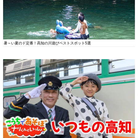
暑～い夏のド定番！高知の川遊びベストスポット5選