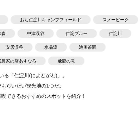
おち仁淀川キャンプフィールド
スノーピーク
の森
中津渓谷
仁淀ブルー
仁淀川
安居渓谷
水晶淵
池川茶園
茶農家の店あすなろ
飛龍の滝
いる「仁淀川(によどがわ)」。
もらいたい観光地の1つだ。
満喫できるおすすめのスポットを紹介！