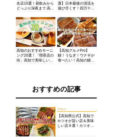
名店10選！昼飲みから
選】日本最後の清流を
どっぷり深夜まで 高知
遊び尽くす！四万十川
の酒と肴を満喫！【高
の絶景・体験・グルメ
知グルメPro】
を網羅したおすすめガ
イド
高知のおすすめモーニ
【高知グルメPro】
ング20選！「喫茶店の
鰻！うなぎ！ウナギが
街」高知で美味しい喫
食べたい！高知の鰻の
茶店・カフェモーニン
旨い店美味しい店９選
グをいただきます！
食いしんぼおじさんマ
ッキー牧元の高知満腹
日記セレクション
おすすめの記事
グルメ
【高知県公式】高知で
カツオが旨い店＆美味
しい店９選！カツオの
旬とおススメのお店を
紹介