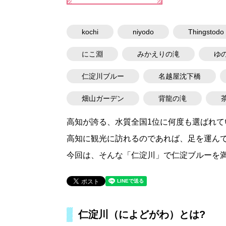
kochi
niyodo
Thingstodo
にこ淵
みかえりの滝
ゆ
仁淀川ブルー
名越屋沈下橋
畑山ガーデン
背龍の滝
高知が誇る、水質全国1位に何度も選ばれて
高知に観光に訪れるのであれば、足を運んで
今回は、そんな「仁淀川」で仁淀ブルーを
仁淀川（によどがわ）とは?