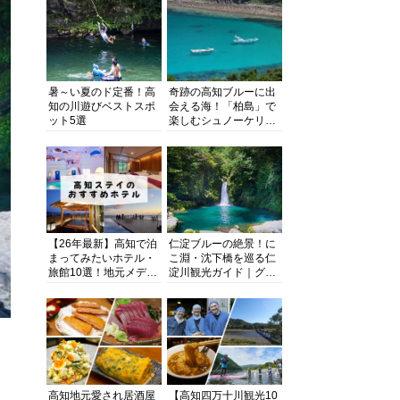
暑～い夏のド定番！高
奇跡の高知ブルーに出
知の川遊びベストスポ
会える海！「柏島」で
ット5選
楽しむシュノーケリン
グ、ダイビング、海水
浴にキャンプまで透明
度抜群の海の楽園を徹
底紹介
【26年最新】高知で泊
仁淀ブルーの絶景！に
まってみたいホテル・
こ淵・沈下橋を巡る仁
旅館10選！地元メディ
淀川観光ガイド｜グル
アが観光に最適な宿を
メ・宿・モデルコース
厳選
まで完全網羅！
高知地元愛され居酒屋
【高知四万十川観光10