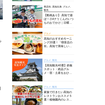
商店街, 高知出身, グルメ,
観光
【動画あり】 高知で遊
ぼ！小4ナリくんのいつ
ものおでかけ｜日曜市
に水族館に路面電車に
あちこち巡り
グルメ
高知のおすすめモーニ
も
ング20選！「喫茶店の
街」高知で美味しい喫
茶店・カフェモーニン
グをいただきます！
グルメ, 観光
【高知観光40選】鉄板
スポット・絶品グル
メ・宿・土産をおひと
り様からファミリー向
けまで徹底解説！
グルメ, 観光
川
家族で行きたい高知の
レストランおススメ５
選！植物園内のレスト
ランからイタリアンに