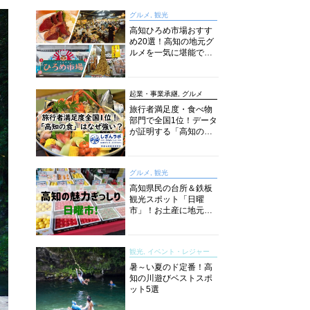
グルメ, 観光
高知ひろめ市場おすす
め20選！高知の地元グ
ルメを一気に堪能でき
る超人気スポットを徹
底解剖
起業・事業承継, グルメ
旅行者満足度・食べ物
部門で全国1位！データ
が証明する「高知の
食」の実力【しぎんラ
ボレポート】
グルメ, 観光
高知県民の台所＆鉄板
観光スポット「日曜
市」！お土産に地元野
菜、ソウルフードまで
なんでもそろう高知の
巨大街路市を徹底解
観光, イベント・レジャー
説！
暑～い夏のド定番！高
知の川遊びベストスポ
ット5選