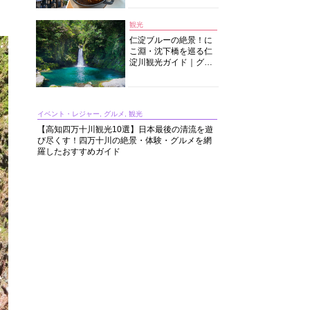
中華まで楽しめる
観光
仁淀ブルーの絶景！に
こ淵・沈下橋を巡る仁
淀川観光ガイド｜グル
メ・宿・モデルコース
まで完全網羅！
イベント・レジャー, グルメ, 観光
【高知四万十川観光10選】日本最後の清流を遊
び尽くす！四万十川の絶景・体験・グルメを網
羅したおすすめガイド