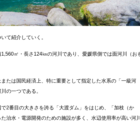
ついて紹介していく。
,560㎡・長さ124㎞の河川であり、愛媛県側では面河川（お
上または国民経済上、特に重要として指定した水系の「一級河
河川の一つである。
国で2番目の大きさを誇る「大渡ダム」をはじめ、「加枝（か
った治水・電源開発のための施設が多く、水辺使用率が高い河