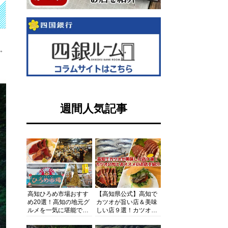
す。
週間人気記事
高知ひろめ市場おすす
【高知県公式】高知で
め20選！高知の地元グ
カツオが旨い店＆美味
ルメを一気に堪能でき
しい店９選！カツオの
る超人気スポットを徹
旬とおススメのお店を
底解剖
紹介