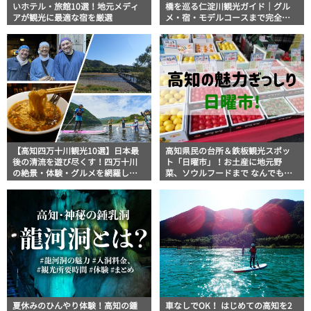
いホテル・旅館10選！地元メディ
橋を巡る仁淀川観光ガイド｜グル
アが観光に最適な宿を厳選
メ・宿・モデルコースまで完全網
羅！
【高知四万十川観光10選】日本最
高知県民の台所＆鉄板観光スポッ
後の清流を遊び尽くす！四万十川
ト「日曜市」！お土産に地元野
の絶景・体験・グルメを網羅した
菜、ソウルフードまで なんでもそ
おすすめガイド
ろう高知の巨大街路市を徹底解
説！
夏休みのひんやり体験！高知の鍾
車なしでOK！ はじめての高知を2