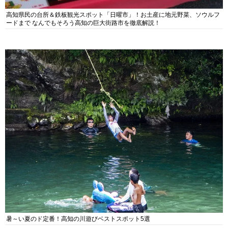
高知県民の台所＆鉄板観光スポット「日曜市」！お土産に地元野菜、ソウルフ
ードまで なんでもそろう高知の巨大街路市を徹底解説！
暑～い夏のド定番！高知の川遊びベストスポット5選