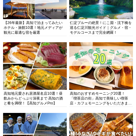
【26年最新】高知で泊まってみたい
仁淀ブルーの絶景！にこ淵・沈下橋を
ホテル・旅館10選！地元メディアが
巡る仁淀川観光ガイド｜グルメ・宿・
観光に最適な宿を厳選
モデルコースまで完全網羅！
高知地元愛され居酒屋名店10選！昼
高知のおすすめモーニング20選！
飲みからどっぷり深夜まで 高知の酒
「喫茶店の街」高知で美味しい喫茶
と肴を満喫！【高知グルメPro】
店・カフェモーニングをいただきま
す！