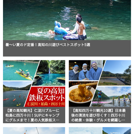
暑～い夏のド定番！高知の川遊びベストスポット5選
【夏の高知観光】仁淀川ブルーに
【高知四万十川観光10選】日本最
柏島に四万十川！SUPにキャンプ
後の清流を遊び尽くす！四万十川
にグルメまで！夏の人気鉄板スポ
の絶景・体験・グルメを網羅した
ット3選
おすすめガイド