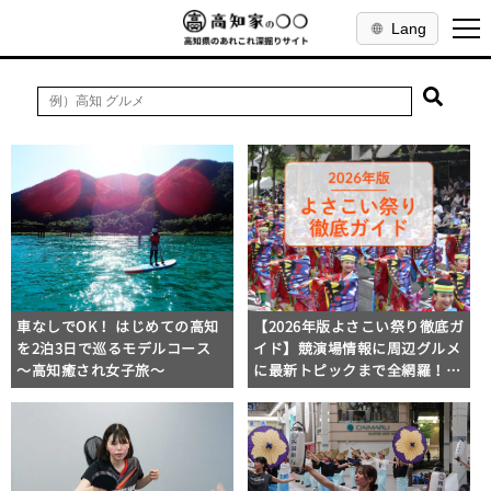
Lang
車なしでOK！ はじめての高知
【2026年版よさこい祭り徹底ガ
を2泊3日で巡るモデルコース
イド】競演場情報に周辺グルメ
〜高知癒され女子旅〜
に最新トピックまで全網羅！よ
さこい祭りを満喫できるよさこ
い情報完全版