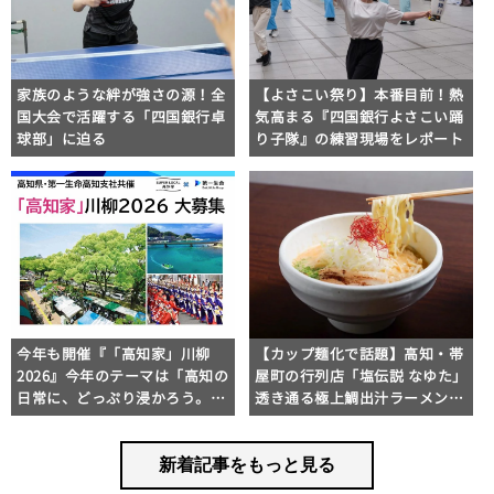
家族のような絆が強さの源！全
【よさこい祭り】本番目前！熱
国大会で活躍する「四国銀行卓
気高まる『四国銀行よさこい踊
球部」に迫る
り子隊』の練習現場をレポート
今年も開催『「高知家」川柳
【カップ麺化で話題】高知・帯
2026』今年のテーマは「高知の
屋町の行列店「塩伝説 なゆた」
日常に、どっぷり浸かろう。」
透き通る極上鯛出汁ラーメンの
で大募集！
魅力を徹底解剖 ｜ほっとこうち
オススメ情報
新着記事をもっと見る