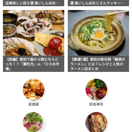
店美味しい店９選 食いしんぼおじ
選 食いしんぼおじさんマッキー牧
さんマッキー牧元の高知満腹日記
元の高知満腹日記セレクション
セレクション
【前編】高知で昼から飲むならど
【厳選7選】高知の新名物「鍋焼き
っち！？「葉牡丹」vs 「ひろめ市
ラーメン」とは？レシピと人気の
場」
ラーメン店まとめ
居酒屋
田舎寿司