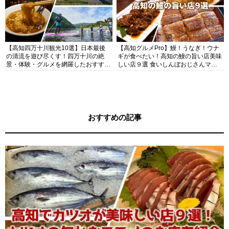
【高知四万十川観光10選】日本最後
【高知グルメPro】鰻！うなぎ！ウナ
の清流を遊び尽くす！四万十川の絶
ギが食べたい！高知の鰻の旨い店美味
景・体験・グルメを網羅したおすすめ
しい店９選 食いしんぼおじさんマッ
ガイド
キー牧元の高知満腹日記セレクション
おすすめの記事