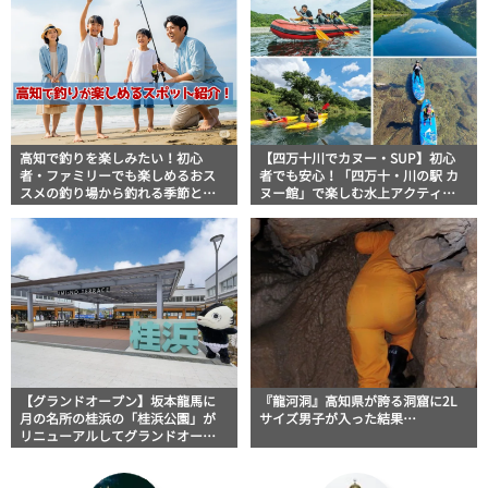
高知で釣りを楽しみたい！初心
【四万十川でカヌー・SUP】初心
者・ファミリーでも楽しめるおス
者でも安心！「四万十・川の駅 カ
スメの釣り場から釣れる季節と魚
ヌー館」で楽しむ水上アクティビ
まで
ティ
【グランドオープン】坂本龍馬に
『龍河洞』高知県が誇る洞窟に2L
月の名所の桂浜の「桂浜公園」が
サイズ男子が入った結果…
リニューアルしてグランドオープ
ン！