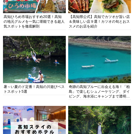
高知ひろめ市場おすすめ20選！高知
【高知県公式】高知でカツオが旨い店
の地元グルメを一気に堪能できる超人
＆美味しい店９選！カツオの旬とおス
気スポットを徹底解剖
スメのお店を紹介
暑～い夏のド定番！高知の川遊びベス
奇跡の高知ブルーに出会える海！「柏
トスポット5選
島」で楽しむシュノーケリング、ダイ
ビング、海水浴にキャンプまで透明度
抜群の海の楽園を徹底紹介