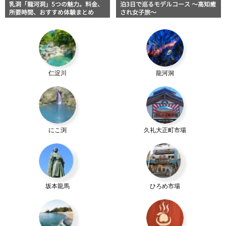
乳洞「龍河洞」5つの魅力。料金、
泊3日で巡るモデルコース 〜高知癒
所要時間、おすすめ体験まとめ
され女子旅〜
仁淀川
龍河洞
にこ渕
久礼大正町市場
坂本龍馬
ひろめ市場