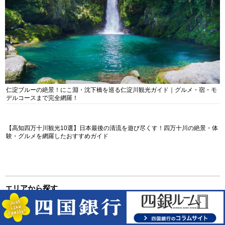
仁淀ブルーの絶景！にこ淵・沈下橋を巡る仁淀川観光ガイド｜グルメ・宿・モ
デルコースまで完全網羅！
【高知四万十川観光10選】日本最後の清流を遊び尽くす！四万十川の絶景・体
験・グルメを網羅したおすすめガイド
エリアから探す
足摺・四万十（西部エリア）
▶︎