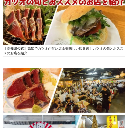
【高知県公式】高知でカツオが旨い店＆美味しい店９選！カツオの旬とおスス
メのお店を紹介