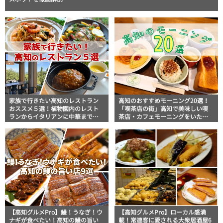
家族で行きたい高知のレストラン
高知のおすすめモーニング20選！
おススメ５選！植物園内のレスト
「喫茶店の街」高知で美味しい喫
ランからイタリアンに中華まで楽
茶店・カフェモーニングをいただ
しめる
きます！
【高知グルメPro】鰻！うなぎ！ウ
【高知グルメPro】ローカル感満
ナギが食べたい！高知の鰻の旨い
載！常連客に愛される大衆居酒屋6