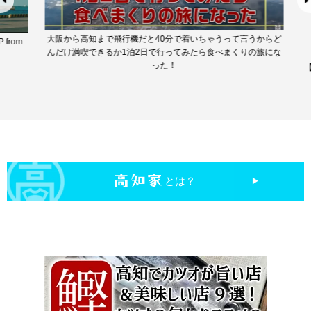
【公式】爺-POP from 高知家 ALL STARS 「高齢バンザイ！」
【高
からど
旅にな
とは？
▶︎