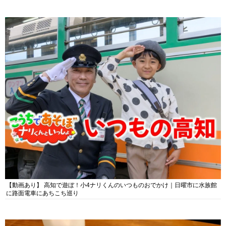
【動画あり】 高知で遊ぼ！小4ナリくんのいつものおでかけ｜日曜市に水族館
に路面電車にあちこち巡り