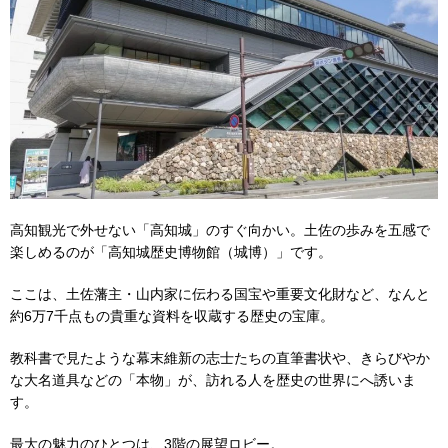
高知観光で外せない「高知城」のすぐ向かい。土佐の歩みを五感で
楽しめるのが「高知城歴史博物館（城博）」です。
ここは、土佐藩主・山内家に伝わる国宝や重要文化財など、なんと
約6万7千点もの貴重な資料を収蔵する歴史の宝庫。
教科書で見たような幕末維新の志士たちの直筆書状や、きらびやか
な大名道具などの「本物」が、訪れる人を歴史の世界にへ誘いま
す。
最大の魅力のひとつは、3階の展望ロビー。