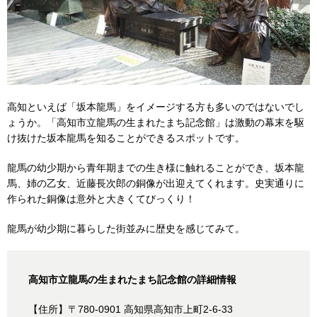
高知といえば「坂本龍馬」をイメージする方も多いのではないでし
ょうか。「高知市立龍馬の生まれたまち記念館」は激動の幕末を駆
け抜けた坂本龍馬を知ることができるスポットです。
龍馬の幼少期から青年期までの生き様に触れることができ、坂本龍
馬、姉の乙女、近藤長次郎の銅像が出迎えてくれます。史実通りに
作られた銅像は意外と大きくてびっくり！
龍馬が幼少期に暮らした街並みに歴史を感じてみて。
高知市立龍馬の生まれたまち記念館の詳細情報
【住所】〒780-0901 高知県高知市上町2-6-33