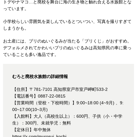
トデやナマコ…と廃校を舞台に海の生き物と触れ合える水族館とな
っています。
小学校らしい雰囲気を楽しんでいるとついつい、写真を撮りすぎて
しまうかも。
お土産には、ブリのぬいぐるみが当たる「ブリくじ」がおすすめ。
デフォルメされてかわいいブリのぬいぐるみは高知県民の車に乗っ
ていることも多い逸品です。
むろと廃校水族館の詳細情報
【住所】〒781-7101 高知県室戸市室戸岬町533-2
【電話番号】0887-22-0815
【営業時間（登校・下校時間）】9:00~18:00 (4~9月) 、9:
00~17:00(10~3月)
【入館料】大人（高校生以上）：600円、子供（小・中学
生）：300円、未就学児：無料
【定休日】年中無休
https://x.com/murosui_kochi