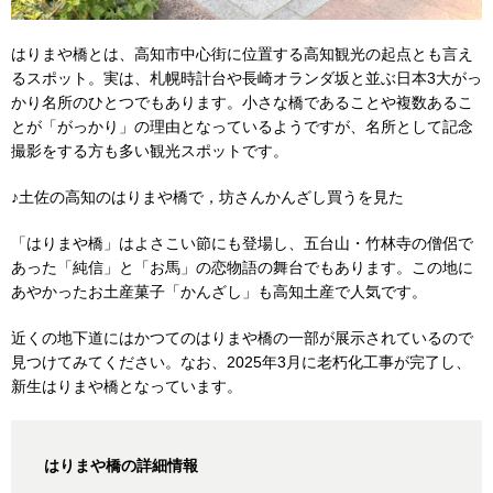
はりまや橋とは、高知市中心街に位置する高知観光の起点とも言え
るスポット。実は、札幌時計台や長崎オランダ坂と並ぶ日本3大がっ
かり名所のひとつでもあります。小さな橋であることや複数あるこ
とが「がっかり」の理由となっているようですが、名所として記念
撮影をする方も多い観光スポットです。
♪土佐の高知のはりまや橋で，坊さんかんざし買うを見た
「はりまや橋」はよさこい節にも登場し、五台山・竹林寺の僧侶で
あった「純信」と「お馬」の恋物語の舞台でもあります。この地に
あやかったお土産菓子「かんざし」も高知土産で人気です。
近くの地下道にはかつてのはりまや橋の一部が展示されているので
見つけてみてください。なお、2025年3月に老朽化工事が完了し、
新生はりまや橋となっています。
はりまや橋の詳細情報