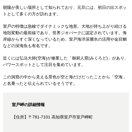
朝陽が美しい場所として知られており、元旦には、初日の出スポッ
トとして多くの方が訪れます。
室戸の特徴は急峻でダイナミックな地形。大地が持ち上がり続ける
地殻変動の最前線であり、世界ジオパークに認定されています。海
岸線からすぐ深くなっているため、室戸海洋深層水の活用や金目鯛
などの深海魚も有名です。
近くには弘法大師(空海)が修業した「御厨人窟(みくろど)」があり、
パワースポットとして注目を集めています。
この洞窟の中から見える景色が空と海だけだったことから「空海」
と名乗ったと伝えられているそうです。
室戸岬の詳細情報
【住所】〒781-7101 高知県室戸市室戸岬町