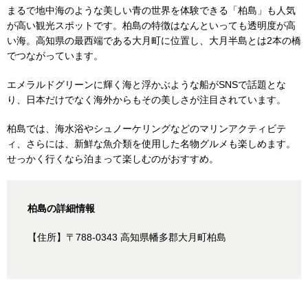
まるで地中海のような美しい青の世界を体験できる「柏島」も人気
が高い観光スポットです。柏島の特徴はなんといっても透明度が高
い海。高知県の最西端である大月町に位置し、大月半島とは2本の橋
でつながっています。
エメラルドグリーンに輝く海と浮かぶような船がSNSで話題とな
り、日本だけでなく海外からもその美しさが注目されています。
柏島では、海水浴やシュノーケリングなどのマリンアクティビテ
ィ、さらには、新鮮な魚介類を使用した名物グルメも楽しめます。
せっかく行くなら泊まって楽しむのがおすすめ。
柏島の詳細情報
【住所】〒788-0343 高知県幡多郡大月町柏島