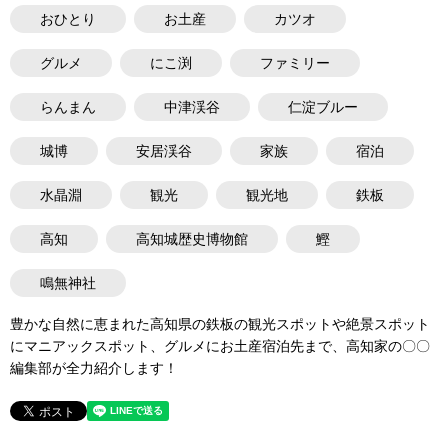
おひとり
お土産
カツオ
グルメ
にこ渕
ファミリー
らんまん
中津渓谷
仁淀ブルー
城博
安居渓谷
家族
宿泊
水晶淵
観光
観光地
鉄板
高知
高知城歴史博物館
鰹
鳴無神社
豊かな自然に恵まれた高知県の鉄板の観光スポットや絶景スポット
にマニアックスポット、グルメにお土産宿泊先まで、高知家の〇〇
編集部が全力紹介します！