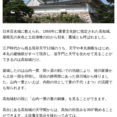
日本百名城に数えられ、1950年に重要文化財に指定された高知城。
屋根瓦の灰色と土佐漆喰の白から別名・鷹城とも呼ばれました。
江戸時代から残る現存天守12城のうち、天守や本丸御殿をはじめ、
本丸の建物群がすべて現存し、追手門と天守を合わせて見ることが
できるのは高知城だけ。
築城したのは山内一豊。関ヶ原の戦いでの功績により、徳川家康か
ら土佐一国を拝領し、現在の静岡県にあった掛川城から移りまし
た。山内一豊といえば、内助の功として妻の千代（まつ）の活躍で
も知られます。
高知城杉の段に「山内一豊の妻の銅像」を見ることができます。
高台にある高知城の天守閣からは、高知の街並みを360°眺めること
ができます。土佐藩主気分を味わってみては。