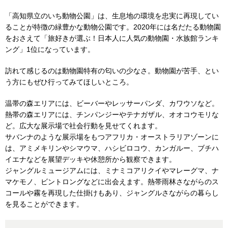
「高知県立のいち動物公園」は、生息地の環境を忠実に再現してい
ることが特徴の緑豊かな動物公園です。2020年には名だたる動物園
をおさえて「旅好きが選ぶ！日本人に人気の動物園・水族館ランキ
ング」1位になっています。
訪れて感じるのは動物園特有の匂いの少なさ。動物園が苦手、とい
う方にもぜひ行ってみてほしいところ。
温帯の森エリアには、ビーバーやレッサーパンダ、カワウソなど。
熱帯の森エリアには、チンパンジーやテナガザル、オオコウモリな
ど。広大な展示場で社会行動を見せてくれます。
サバンナのような展示場をもつアフリカ・オーストラリアゾーンに
は、アミメキリンやシマウマ、ハシビロコウ、カンガルー、ブチハ
イエナなどを展望デッキや休憩所から観察できます。
ジャングルミュージアムには、ミナミコアリクイやマレーグマ、ナ
マケモノ、ビントロングなどに出会えます。熱帯雨林さながらのス
コールや霧を再現した仕掛けもあり、ジャングルさながらの暮らし
を見ることができます。