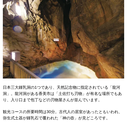
日本三大鍾乳洞の1つであり、天然記念物に指定されている「龍河
洞」。龍河洞がある香美市は「土佐打ち刃物」が有名な場所でもあ
り、入り口まで包丁などの刃物屋さんが並んでいます。
観光コースの所要時間は30分。古代人の居室があったともいわれ、
弥生式土器が鍾乳石で覆われた「神の壺」が見どころです。