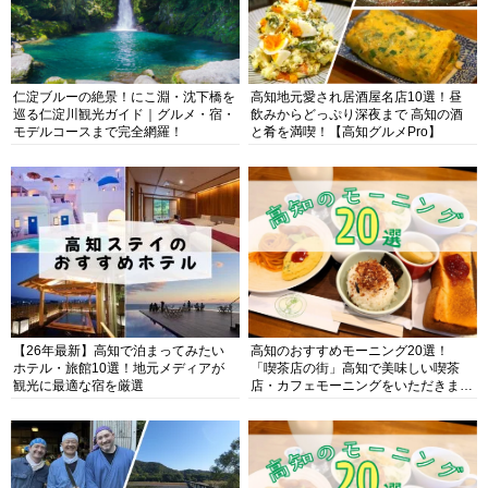
仁淀ブルーの絶景！にこ淵・沈下橋を
高知地元愛され居酒屋名店10選！昼
巡る仁淀川観光ガイド｜グルメ・宿・
飲みからどっぷり深夜まで 高知の酒
モデルコースまで完全網羅！
と肴を満喫！【高知グルメPro】
【26年最新】高知で泊まってみたい
高知のおすすめモーニング20選！
ホテル・旅館10選！地元メディアが
「喫茶店の街」高知で美味しい喫茶
観光に最適な宿を厳選
店・カフェモーニングをいただきま
す！