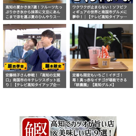
高知の夏かき氷7選！フルーツたっ
ワクワクが止まらない！ソフビフ
ぷりかき氷から抹茶に文旦にあん
ィギュアの世界と南国市グルメに
こまで涼を運ぶ夏のひんやりスイ
夢中！｜【テレビ高知タイアップ
ーツ
企画】FUJIWARAのキテレツが咲
く！
安藤桃子さん参戦！「高知の玄関
定番も限定もいちご！イチゴ！
口」南国市のキテレツスポット巡
苺！真っ赤なイチゴが堪能できる
り｜【テレビ高知タイアップ企
「耕農園」【高知グルメ】
画】FUJIWARAのキテレツが咲く！