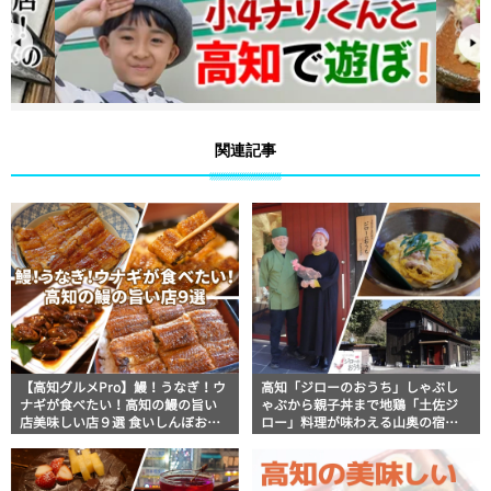
関連記事
【高知グルメPro】鰻！うなぎ！ウ
高知「ジローのおうち」しゃぶし
ナギが食べたい！高知の鰻の旨い
ゃぶから親子丼まで地鶏「土佐ジ
店美味しい店９選 食いしんぼおじ
ロー」料理が味わえる山奥の宿泊
さんマッキー牧元の高知満腹日記
施設【高知グルメ】
セレクション