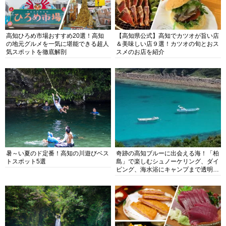
高知ひろめ市場おすすめ20選！高知
【高知県公式】高知でカツオが旨い店
の地元グルメを一気に堪能できる超人
＆美味しい店９選！カツオの旬とおス
気スポットを徹底解剖
スメのお店を紹介
暑～い夏のド定番！高知の川遊びベス
奇跡の高知ブルーに出会える海！「柏
トスポット5選
島」で楽しむシュノーケリング、ダイ
ビング、海水浴にキャンプまで透明度
抜群の海の楽園を徹底紹介