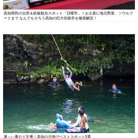
高知県民の台所＆鉄板観光スポット「日曜市」！お土産に地元野菜、ソウルフ
ードまで なんでもそろう高知の巨大街路市を徹底解説！
暑～い夏のド定番！高知の川遊びベストスポット5選