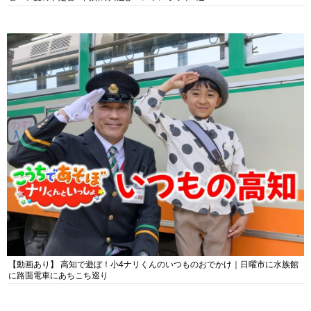
【動画あり】 高知で遊ぼ！小4ナリくんのいつものおでかけ｜日曜市に水族館
に路面電車にあちこち巡り