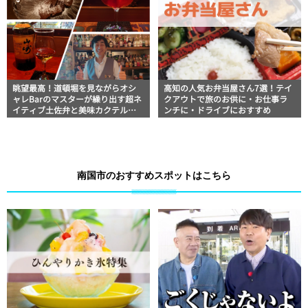
眺望最高！道頓堀を見ながらオシ
高知の人気お弁当屋さん7選！テイ
ャレBarのマスターが繰り出す超ネ
クアウトで旅のお供に・お仕事ラ
イティブ土佐弁と美味カクテルを
ンチに・ドライブにおすすめ
楽しむ「Bar Fun」【高知グルメin
大阪】
南国市のおすすめスポットはこちら