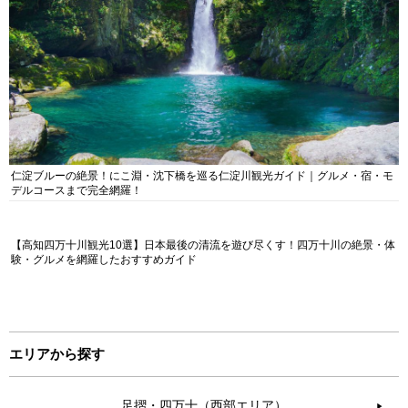
仁淀ブルーの絶景！にこ淵・沈下橋を巡る仁淀川観光ガイド｜グルメ・宿・モ
デルコースまで完全網羅！
【高知四万十川観光10選】日本最後の清流を遊び尽くす！四万十川の絶景・体
験・グルメを網羅したおすすめガイド
エリアから探す
足摺・四万十（西部エリア）
▶︎