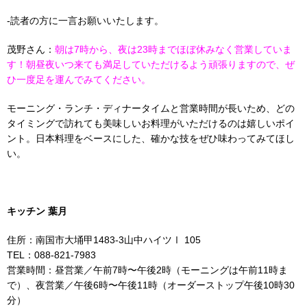
-読者の方に一言お願いいたします。
茂野さん：
朝は7時から、夜は23時までほぼ休みなく営業していま
す！朝昼夜いつ来ても満足していただけるよう頑張りますので、ぜ
ひ一度足を運んでみてください。
モーニング・ランチ・ディナータイムと営業時間が長いため、どの
タイミングで訪れても美味しいお料理がいただけるのは嬉しいポイ
ント。日本料理をベースにした、確かな技をぜひ味わってみてほし
い。
キッチン 葉月
住所：南国市大埇甲1483-3山中ハイツⅠ 105
TEL：088-821-7983
営業時間：昼営業／午前7時〜午後2時（モーニングは午前11時ま
で）、夜営業／午後6時〜午後11時（オーダーストップ午後10時30
分）