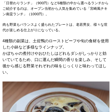
「
日替わりランチ」（900円）など6種類の中から選べるランチから
ご紹介するのは、オープン当初から人気を集めている「
宮崎風チキ
ン南蛮ランチ」（1000円）。
肉も野菜もバランスよく盛られたプレートは、老若男女、
様々な世
代が楽しめる仕上がりになっている。
4種類の副菜は、
土佐鴨のローストビーフや旬の食材を使用
した小鉢など多様なライ
ンナップ。
かぼちゃの煮付けやおひたしはどれもダシがしっかりと効
いていてるため、口に運んだ瞬間の香りを楽しみ、そして
後から感じる野菜それぞれの味をじっくりと味
わってほし
い。