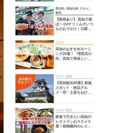
商店街, 高知出身, グルメ,
観光
【動画あり】 高知で遊
ぼ！小4ナリくんのいつ
ものおでかけ｜日曜市
に水族館に路面電車に
あちこち巡り
グルメ
高知のおすすめモーニ
ング20選！「喫茶店の
街」高知で美味しい喫
茶店・カフェモーニン
グをいただきます！
グルメ, 観光
【高知観光40選】鉄板
スポット・絶品グル
メ・宿・土産をおひと
り様からファミリー向
けまで徹底解説！
グルメ, 観光
家族で行きたい高知の
レストランおススメ５
選！植物園内のレスト
ランからイタリアンに