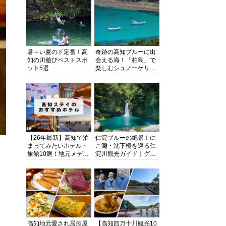
暑～い夏のド定番！高
奇跡の高知ブルーに出
知の川遊びベストスポ
会える海！「柏島」で
ット5選
楽しむシュノーケリン
グ、ダイビング、海水
浴にキャンプまで透明
度抜群の海の楽園を徹
底紹介
【26年最新】高知で泊
仁淀ブルーの絶景！に
まってみたいホテル・
こ淵・沈下橋を巡る仁
旅館10選！地元メディ
淀川観光ガイド｜グル
アが観光に最適な宿を
メ・宿・モデルコース
厳選
まで完全網羅！
高知地元愛され居酒屋
【高知四万十川観光10