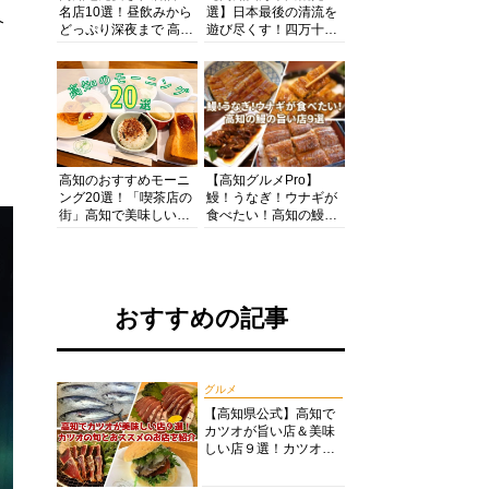
名店10選！昼飲みから
選】日本最後の清流を
介
どっぷり深夜まで 高知
遊び尽くす！四万十川
の酒と肴を満喫！【高
の絶景・体験・グルメ
知グルメPro】
を網羅したおすすめガ
イド
高知のおすすめモーニ
【高知グルメPro】
ング20選！「喫茶店の
鰻！うなぎ！ウナギが
街」高知で美味しい喫
食べたい！高知の鰻の
茶店・カフェモーニン
旨い店美味しい店９選
グをいただきます！
食いしんぼおじさんマ
ッキー牧元の高知満腹
日記セレクション
おすすめの記事
グルメ
【高知県公式】高知で
カツオが旨い店＆美味
しい店９選！カツオの
旬とおススメのお店を
紹介