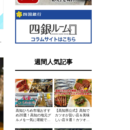
す。
週間人気記事
高知ひろめ市場おすす
【高知県公式】高知で
め20選！高知の地元グ
カツオが旨い店＆美味
ルメを一気に堪能でき
しい店９選！カツオの
る超人気スポットを徹
旬とおススメのお店を
底解剖
紹介