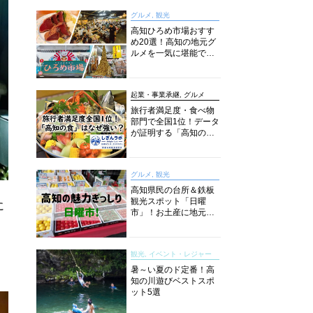
グルメ, 観光
高知ひろめ市場おすす
め20選！高知の地元グ
ルメを一気に堪能でき
る超人気スポットを徹
底解剖
起業・事業承継, グルメ
旅行者満足度・食べ物
部門で全国1位！データ
が証明する「高知の
食」の実力【しぎんラ
ボレポート】
グルメ, 観光
高知県民の台所＆鉄板
観光スポット「日曜
に
市」！お土産に地元野
菜、ソウルフードまで
なんでもそろう高知の
巨大街路市を徹底解
観光, イベント・レジャー
説！
暑～い夏のド定番！高
知の川遊びベストスポ
ット5選