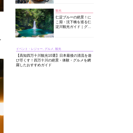
中華まで楽しめる
観光
仁淀ブルーの絶景！に
こ淵・沈下橋を巡る仁
淀川観光ガイド｜グル
メ・宿・モデルコース
まで完全網羅！
ん
イベント・レジャー, グルメ, 観光
【高知四万十川観光10選】日本最後の清流を遊
び尽くす！四万十川の絶景・体験・グルメを網
羅したおすすめガイド