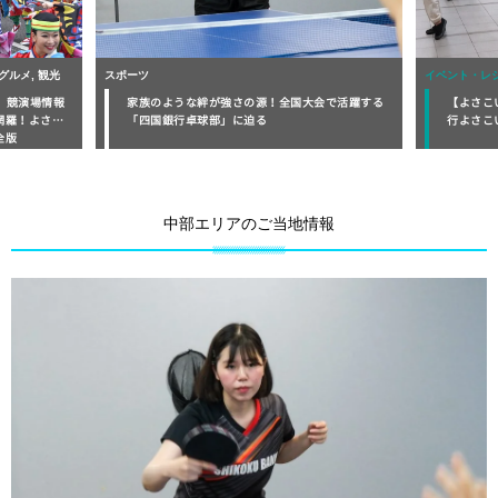
イベント・レジャー
今年も開
会で活躍する
【よさこい祭り】本番目前！熱気高まる『四国銀
は「高知
行よさこい踊り子隊』の練習現場をレポート
集！
中部エリアのご当地情報