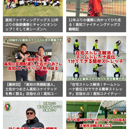
高知ファイティングドッグス 12年
12年ぶりの優勝に向かってひた走
ぶりの後期優勝とチャンピオンシ
る！高知ファイティングドッグス
ップ！そして来シーズンへ
観戦記
【最終回】「高知の笑顔配達人、
「在宅ストレス解消！チームトレ
土佐かつおさん高知ユナイテッド
ーナ直伝1分でできる簡単ストレッ
を熱く語る」目指せJ3！高知ユナ
チ」目指せJ3！高知ユナイテッド
イテッドも大家族やき
も大家族やき