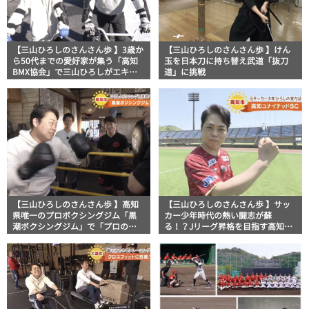
【三山ひろしのさんさん歩 】3歳か
【三山ひろしのさんさん歩 】けん
ら50代までの愛好家が集う「高知
玉を日本刀に持ち替え武道「抜刀
BMX協会」で三山ひろしがエキサ
道」に挑戦
イト！
【三山ひろしのさんさん歩 】高知
【三山ひろしのさんさん歩 】サッ
県唯一のプロボクシングジム「黒
カー少年時代の熱い闘志が蘇
潮ボクシングジム」で「プロの本
る！？Jリーグ昇格を目指す高知ユ
気」を体験！
ナイテッドSCの練習に潜入！