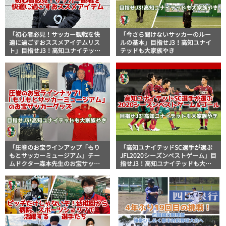
「初心者必見！サッカー観戦を快
「今さら聞けないサッカーのルー
適に過ごすおススメアイテムリス
ルの基本」目指せJ3！高知ユナイ
ト」目指せJ3！高知ユナイテッド
テッドも大家族やき
も大家族やき
「圧巻のお宝ラインアップ「もり
「高知ユナイテッドSC選手が選ぶ
もとサッカーミュージアム」チー
JFL2020シーズンベストゲーム」目
ムドクター森本先生のお宝サッカ
指せJ3！高知ユナイテッドも大家
ーグッズ」目指せJ3！高知ユナイ
族やき
テッドも大家族やき