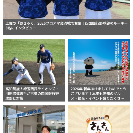
土佐の「おきゃく」2026プロアマ交流戦で奮闘！四国銀行野球部のルーキー
3名にインタビュー
高知凱旋！埼玉西武ライオンズ・
2026年 新年あけましておめでとう
川田悠慎選手が古巣の四国銀行野
ございます！本年も高知のグル
球部と対戦
メ・観光・イベント盛りだくさん
の「高知家の〇〇」をよろしくお
願いします