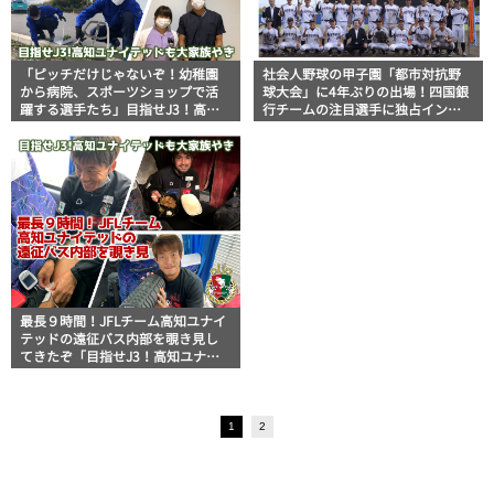
「ピッチだけじゃないぞ！幼稚園
社会人野球の甲子園「都市対抗野
から病院、スポーツショップで活
球大会」に4年ぶりの出場！四国銀
躍する選手たち」目指せJ3！高知
行チームの注目選手に独占インタ
ユナイテッドも大家族やき
ビュー
最長９時間！JFLチーム高知ユナイ
テッドの遠征バス内部を覗き見し
てきたぞ「目指せJ3！高知ユナイ
テッドも大家族やき」
1
2