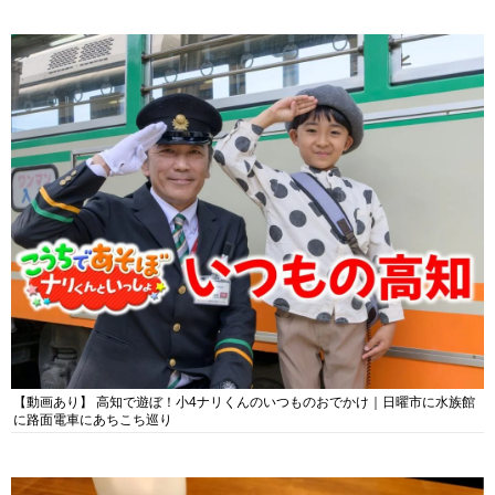
【動画あり】 高知で遊ぼ！小4ナリくんのいつものおでかけ｜日曜市に水族館
に路面電車にあちこち巡り