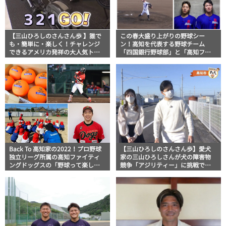
【三山ひろしのさんさん歩 】誰で
この春大盛り上がりの野球シー
も・簡単に・楽しく！チャレンジ
ン！高知を代表する野球チーム
できるアメリカ発祥の大人気トレ
「四国銀行野球部」と「高知ファ
ーニングを初体験
イティングドッグス」の試合をレ
ポート
Back To 高知家の2022！プロ野球
【三山ひろしのさんさん歩】愛犬
独立リーグ所属の高知ファイティ
家の三山ひろしさんが犬の障害物
ングドッグスの「野球って楽し
競争「アジリティー」に挑戦で意
い」気持ち育む野球スクール
外な才能を発揮！