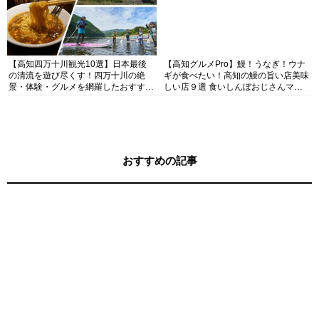
【高知四万十川観光10選】日本最後
【高知グルメPro】鰻！うなぎ！ウナ
の清流を遊び尽くす！四万十川の絶
ギが食べたい！高知の鰻の旨い店美味
景・体験・グルメを網羅したおすすめ
しい店９選 食いしんぼおじさんマッ
ガイド
キー牧元の高知満腹日記セレクション
おすすめの記事