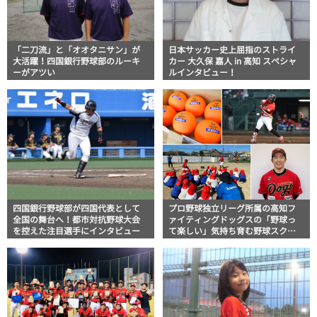
「二刀流」と「オオタニサン」が
日本サッカー史上屈指のストライ
大活躍！四国銀行野球部のルーキ
カー 大久保 嘉人 in 高知 スペシャ
ーがアツい
ルインタビュー！
四国銀行野球部が四国代表として
プロ野球独立リーグ所属の高知フ
全国の舞台へ！都市対抗野球大会
ァイティングドッグスの「野球っ
を控えた注目選手にインタビュー
て楽しい」気持ち育む野球スクー
ル