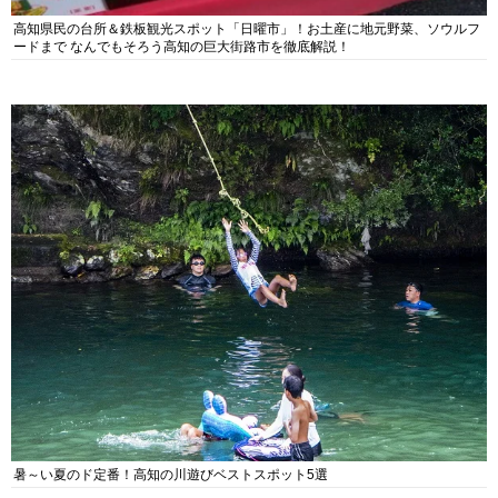
高知県民の台所＆鉄板観光スポット「日曜市」！お土産に地元野菜、ソウルフ
ードまで なんでもそろう高知の巨大街路市を徹底解説！
暑～い夏のド定番！高知の川遊びベストスポット5選