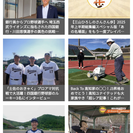
銀行員からプロ野球選手へ 埼玉西
【三山ひろしのさんさん歩】2025
武ライオンズに指名された四国銀
年上半期総集編スペシャル版「あ
行・川田悠慎選手の異色の挑戦に
の名場面」をもう一度プレイバッ
迫る
ク！
「土佐のおきゃく」プロアマ対抗
Back To 高知家の◯◯！J3昇格お
戦で大活躍！四国銀行野球部のル
めでとう！高知ユナイテッドも大
ーキー3名にインタービュー
家族やき「超レア記事！これが無
いと始まらない、手間暇かけた集
中力命のライン引き解説」