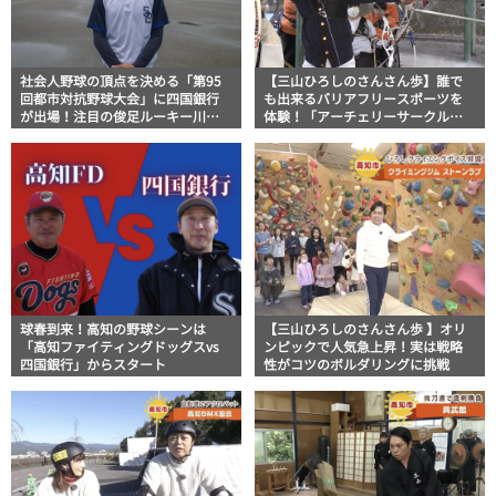
社会人野球の頂点を決める「第95
【三山ひろしのさんさん歩】誰で
回都市対抗野球大会」に四国銀行
も出来るバリアフリースポーツを
が出場！注目の俊足ルーキー川田
体験！「アーチェリーサークル
悠慎選手にインタビュー
KOCHI」
球春到来！高知の野球シーンは
【三山ひろしのさんさん歩 】オリ
「高知ファイティングドッグスvs
ンピックで人気急上昇！実は戦略
四国銀行」からスタート
性がコツのボルダリングに挑戦