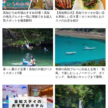
高知ひろめ市場おすすめ20選！高知
【高知県公式】高知でカツオが旨い店
の地元グルメを一気に堪能できる超人
＆美味しい店９選！カツオの旬とおス
気スポットを徹底解剖
スメのお店を紹介
暑～い夏のド定番！高知の川遊びベス
奇跡の高知ブルーに出会える海！「柏
トスポット5選
島」で楽しむシュノーケリング、ダイ
ビング、海水浴にキャンプまで透明度
抜群の海の楽園を徹底紹介