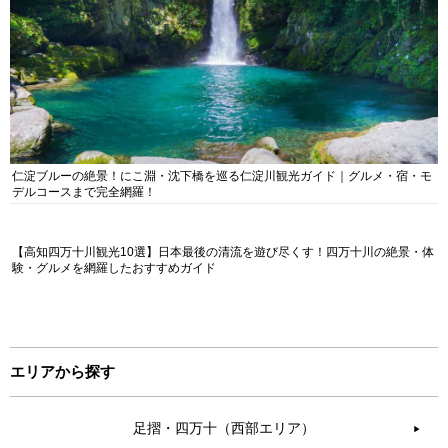
仁淀ブルーの絶景！にこ淵・沈下橋を巡る仁淀川観光ガイド｜グルメ・宿・モ
デルコースまで完全網羅！
【高知四万十川観光10選】日本最後の清流を遊び尽くす！四万十川の絶景・体
験・グルメを網羅したおすすめガイド
エリアから探す
足摺・四万十（西部エリア）
▶︎