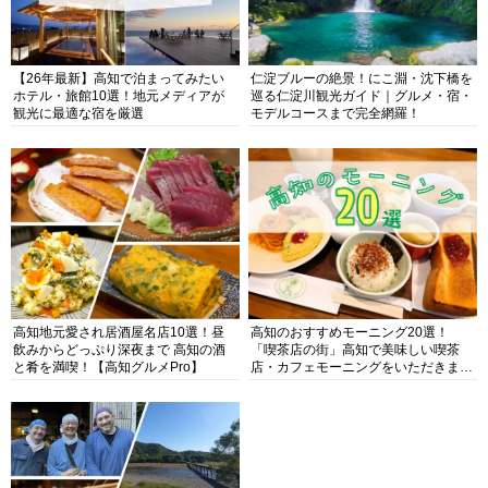
【26年最新】高知で泊まってみたい
仁淀ブルーの絶景！にこ淵・沈下橋を
ホテル・旅館10選！地元メディアが
巡る仁淀川観光ガイド｜グルメ・宿・
観光に最適な宿を厳選
モデルコースまで完全網羅！
高知地元愛され居酒屋名店10選！昼
高知のおすすめモーニング20選！
飲みからどっぷり深夜まで 高知の酒
「喫茶店の街」高知で美味しい喫茶
と肴を満喫！【高知グルメPro】
店・カフェモーニングをいただきま
す！