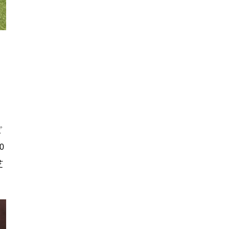
ピ
0
芝