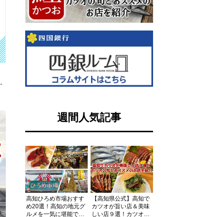
す。
週間人気記事
高知ひろめ市場おすす
【高知県公式】高知で
め20選！高知の地元グ
カツオが旨い店＆美味
ルメを一気に堪能でき
しい店９選！カツオの