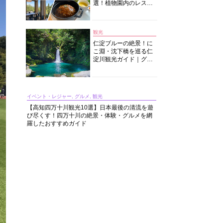
選！植物園内のレスト
ランからイタリアンに
中華まで楽しめる
観光
仁淀ブルーの絶景！に
こ淵・沈下橋を巡る仁
淀川観光ガイド｜グル
メ・宿・モデルコース
まで完全網羅！
イベント・レジャー, グルメ, 観光
【高知四万十川観光10選】日本最後の清流を遊
び尽くす！四万十川の絶景・体験・グルメを網
羅したおすすめガイド