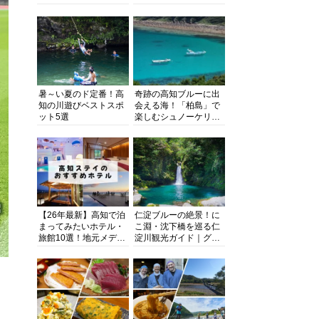
る超人気スポットを徹
旬とおススメのお店を
底解剖
紹介
暑～い夏のド定番！高
奇跡の高知ブルーに出
知の川遊びベストスポ
会える海！「柏島」で
ット5選
楽しむシュノーケリン
グ、ダイビング、海水
浴にキャンプまで透明
度抜群の海の楽園を徹
底紹介
【26年最新】高知で泊
仁淀ブルーの絶景！に
まってみたいホテル・
こ淵・沈下橋を巡る仁
旅館10選！地元メディ
淀川観光ガイド｜グル
アが観光に最適な宿を
メ・宿・モデルコース
厳選
まで完全網羅！