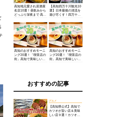
高知地元愛され居酒屋
【高知四万十川観光10
名店10選！昼飲みから
選】日本最後の清流を
どっぷり深夜まで 高知
遊び尽くす！四万十川
て
の酒と肴を満喫！【高
の絶景・体験・グルメ
知グルメPro】
を網羅したおすすめガ
高
イド
テ
高知のおすすめモーニ
高知のおすすめモーニ
ング20選！「喫茶店の
ング20選！「喫茶店の
街」高知で美味しい喫
街」高知で美味しい喫
茶店・カフェモーニン
茶店・カフェモーニン
グをいただきます！
グをいただきます！
おすすめの記事
グルメ
【高知県公式】高知で
カツオが旨い店＆美味
しい店９選！カツオの