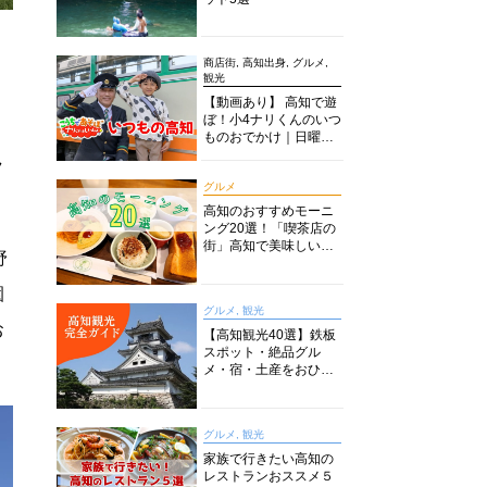
商店街, 高知出身, グルメ,
観光
【動画あり】 高知で遊
ぼ！小4ナリくんのいつ
ものおでかけ｜日曜市
に水族館に路面電車に
ラ
あちこち巡り
グルメ
高知のおすすめモーニ
ング20選！「喫茶店の
街」高知で美味しい喫
野
茶店・カフェモーニン
グをいただきます！
園
グルメ, 観光
お
【高知観光40選】鉄板
スポット・絶品グル
メ・宿・土産をおひと
り様からファミリー向
けまで徹底解説！
グルメ, 観光
家族で行きたい高知の
レストランおススメ５