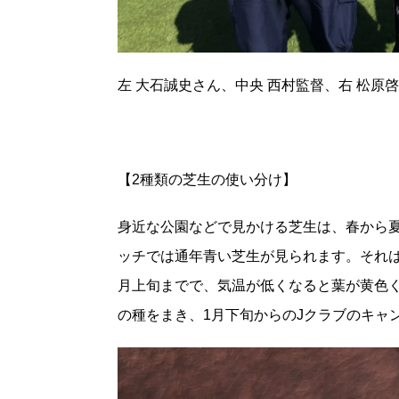
左 大石誠史さん、中央 西村監督、右 松原
【2種類の芝生の使い分け】
身近な公園などで見かける芝生は、春から
ッチでは通年青い芝生が見られます。それは
月上旬までで、気温が低くなると葉が黄色く
の種をまき、1月下旬からのJクラブのキャ