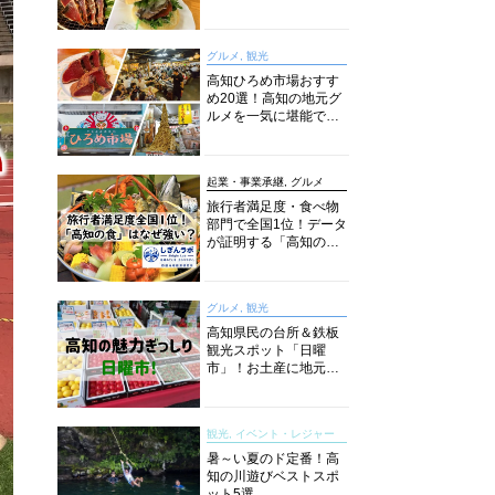
旬とおススメのお店を
紹介
グルメ, 観光
高知ひろめ市場おすす
め20選！高知の地元グ
ルメを一気に堪能でき
る超人気スポットを徹
底解剖
起業・事業承継, グルメ
旅行者満足度・食べ物
部門で全国1位！データ
が証明する「高知の
食」の実力【しぎんラ
ボレポート】
グルメ, 観光
高知県民の台所＆鉄板
観光スポット「日曜
市」！お土産に地元野
菜、ソウルフードまで
なんでもそろう高知の
巨大街路市を徹底解
観光, イベント・レジャー
説！
暑～い夏のド定番！高
知の川遊びベストスポ
ット5選