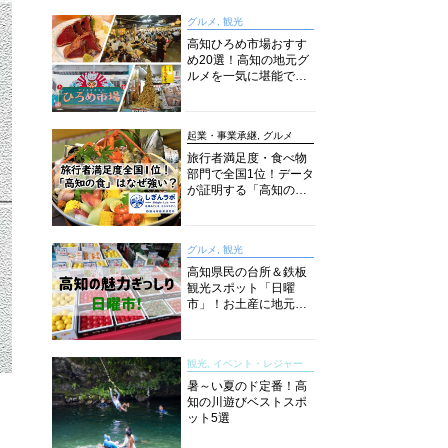
グルメ, 観光
高知ひろめ市場おすす
め20選！高知の地元グ
ルメを一気に堪能でき
る超人気スポットを徹
底解剖
起業・事業承継, グルメ
旅行者満足度・食べ物
部門で全国1位！データ
が証明する「高知の
食」の実力【しぎんラ
ボレポート】
グルメ, 観光
高知県民の台所＆鉄板
観光スポット「日曜
市」！お土産に地元野
菜、ソウルフードまで
なんでもそろう高知の
巨大街路市を徹底解
観光, イベント・レジャー
説！
暑～い夏のド定番！高
知の川遊びベストスポ
ット5選