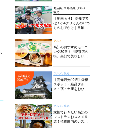
商店街, 高知出身, グルメ,
観光
【動画あり】 高知で遊
て
ぼ！小4ナリくんのいつ
ものおでかけ｜日曜市
に水族館に路面電車に
あちこち巡り
グルメ
高知のおすすめモーニ
ング20選！「喫茶店の
か
街」高知で美味しい喫
茶店・カフェモーニン
グをいただきます！
グルメ, 観光
【高知観光40選】鉄板
スポット・絶品グル
メ・宿・土産をおひと
り様からファミリー向
けまで徹底解説！
グルメ, 観光
家族で行きたい高知の
レストランおススメ５
選！植物園内のレスト
ランからイタリアンに