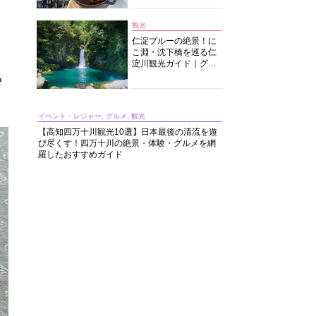
中華まで楽しめる
観光
仁淀ブルーの絶景！に
こ淵・沈下橋を巡る仁
淀川観光ガイド｜グル
メ・宿・モデルコース
る
まで完全網羅！
イベント・レジャー, グルメ, 観光
【高知四万十川観光10選】日本最後の清流を遊
び尽くす！四万十川の絶景・体験・グルメを網
羅したおすすめガイド