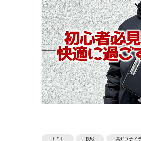
ＪＦＬ
観戦
高知ユナイ