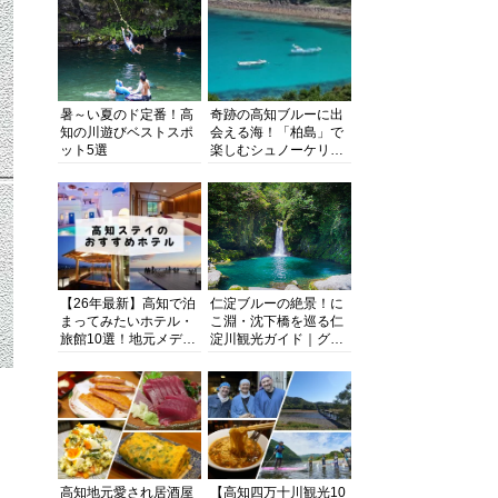
暑～い夏のド定番！高
奇跡の高知ブルーに出
知の川遊びベストスポ
会える海！「柏島」で
ット5選
楽しむシュノーケリン
グ、ダイビング、海水
浴にキャンプまで透明
度抜群の海の楽園を徹
底紹介
【26年最新】高知で泊
仁淀ブルーの絶景！に
まってみたいホテル・
こ淵・沈下橋を巡る仁
旅館10選！地元メディ
淀川観光ガイド｜グル
アが観光に最適な宿を
メ・宿・モデルコース
厳選
まで完全網羅！
高知地元愛され居酒屋
【高知四万十川観光10