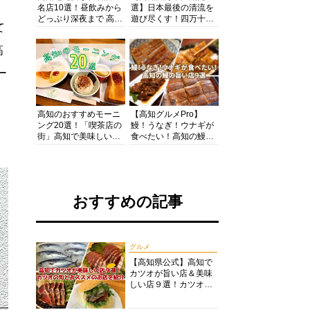
名店10選！昼飲みから
選】日本最後の清流を
どっぷり深夜まで 高知
遊び尽くす！四万十川
て
の酒と肴を満喫！【高
の絶景・体験・グルメ
知グルメPro】
を網羅したおすすめガ
高
イド
ー
高知のおすすめモーニ
【高知グルメPro】
ング20選！「喫茶店の
鰻！うなぎ！ウナギが
街」高知で美味しい喫
食べたい！高知の鰻の
茶店・カフェモーニン
旨い店美味しい店９選
グをいただきます！
食いしんぼおじさんマ
ッキー牧元の高知満腹
日記セレクション
おすすめの記事
グルメ
【高知県公式】高知で
カツオが旨い店＆美味
しい店９選！カツオの
旬とおススメのお店を
紹介