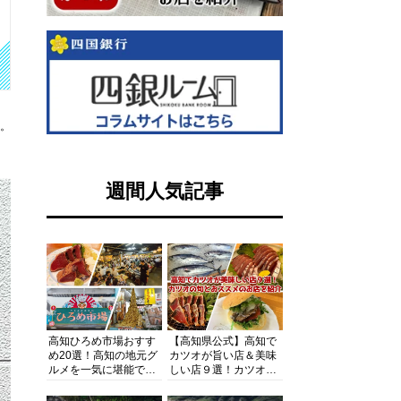
す。
週間人気記事
高知ひろめ市場おすす
【高知県公式】高知で
め20選！高知の地元グ
カツオが旨い店＆美味
ルメを一気に堪能でき
しい店９選！カツオの
る超人気スポットを徹
旬とおススメのお店を
底解剖
紹介