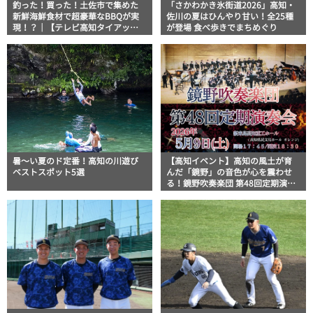
釣った！買った！土佐市で集めた
「さかわかき氷街道2026」高知・
新鮮海鮮食材で超豪華なBBQが実
佐川の夏はひんやり甘い！全25種
現！？｜【テレビ高知タイアップ
が登場 食べ歩きでまちめぐり
企画】FUJIWARAのキテレツが咲
く！
暑～い夏のド定番！高知の川遊び
【高知イベント】高知の風土が育
ベストスポット5選
んだ「鏡野」の音色が心を震わせ
る！鏡野吹奏楽団 第48回定期演奏
会開催