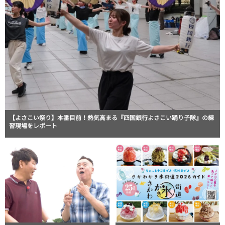
【よさこい祭り】本番目前！熱気高まる『四国銀行よさこい踊り子隊』の練
習現場をレポート