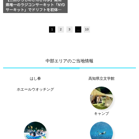
県唯一のラジコンサーキット「NYD
サーキット」でドリフトを初体
験！
1
2
3
…
10
中部エリアのご当地情報
はし拳
高知県立文学館
ホエールウオッチング
キャンプ