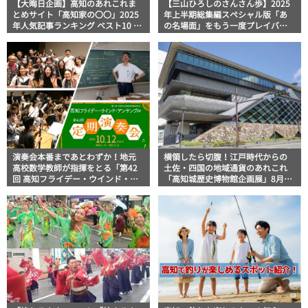
【大晦日企画】高知のあれこれま
【三山ひろしのさんさん歩】2025
とめサイト「高知家の〇〇」2025
年上半期総集編スペシャル版「あ
年人気記事ランキング ベスト10 発
の名場面」をもう一度プレイバッ
表！
ク！
演奏会本番まであとわずか！地元
横領したら切腹！江戸時代からの
高校数学教師が指揮をとる「第42
土佐・四国の地域通貨のあれこれ
回 高知フライデー・ウインド・ア
「高知城歴史博物館企画展」8月31
ンサンブル 定期演奏会」練習風景
日まで
レポート！