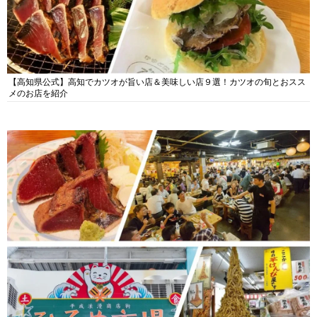
【高知県公式】高知でカツオが旨い店＆美味しい店９選！カツオの旬とおスス
メのお店を紹介