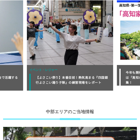
グルメ
今年も開催『「高知家」川柳2026』今年のテーマ
まる『四国銀
は「高知の日常に、どっぷり浸かろう。」で大募
【カップ
レポート
集！
伝説 な
を徹底解
中部エリアのご当地情報