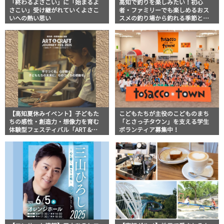
「終わるよさこい」に「始まるよ
高知で釣りを楽しみたい！初心
さこい」受け継がれていくよさこ
者・ファミリーでも楽しめるおス
いへの熱い思い
スメの釣り場から釣れる季節と魚
まで
【高知夏休みイベント】子どもた
こどもたちが主役のこどものまち
ちの感性・創造力・想像力を育む
「とさっ子タウン」を支える学生
体験型フェスティバル「ART &
ボランティア募集中！
CRAFT JOURNEY FES 2025 in
Kochi」開催！