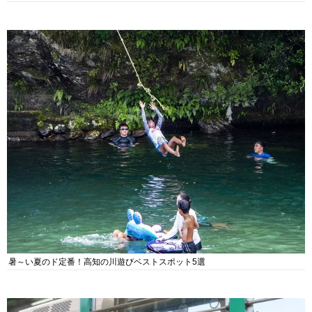
暑～い夏のド定番！高知の川遊びベストスポット5選