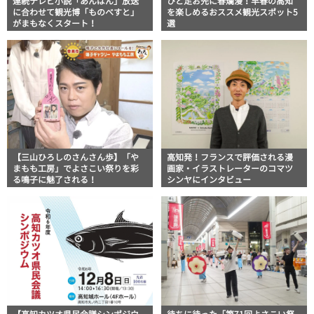
連続テレビ小説「あんぱん」放送
ひと足お先に春爛漫！早春の高知
に合わせて観光博「ものべすと」
を楽しめるおススメ観光スポット5
がまもなくスタート！
選
【三山ひろしのさんさん歩】「や
高知発！フランスで評価される漫
まもも工房」でよさこい祭りを彩
画家・イラストレーターのコマツ
る鳴子に魅了される！
シンヤにインタビュー