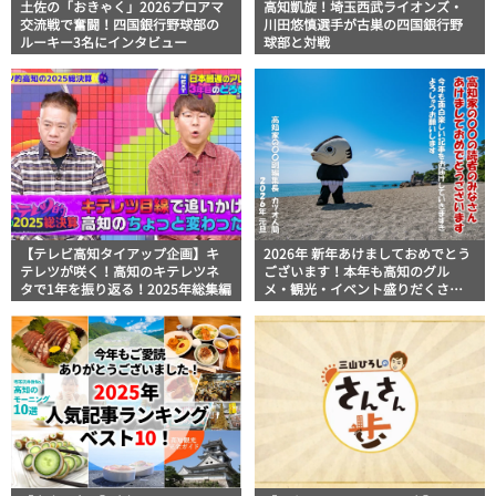
土佐の「おきゃく」2026プロアマ
高知凱旋！埼玉西武ライオンズ・
交流戦で奮闘！四国銀行野球部の
川田悠慎選手が古巣の四国銀行野
ルーキー3名にインタビュー
球部と対戦
【テレビ高知タイアップ企画】キ
2026年 新年あけましておめでとう
テレツが咲く！高知のキテレツネ
ございます！本年も高知のグル
タで1年を振り返る！2025年総集編
メ・観光・イベント盛りだくさん
の「高知家の〇〇」をよろしくお
願いします