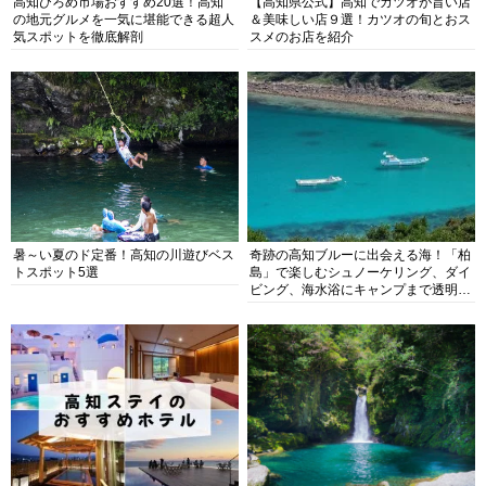
高知ひろめ市場おすすめ20選！高知
【高知県公式】高知でカツオが旨い店
の地元グルメを一気に堪能できる超人
＆美味しい店９選！カツオの旬とおス
気スポットを徹底解剖
スメのお店を紹介
暑～い夏のド定番！高知の川遊びベス
奇跡の高知ブルーに出会える海！「柏
トスポット5選
島」で楽しむシュノーケリング、ダイ
ビング、海水浴にキャンプまで透明度
抜群の海の楽園を徹底紹介