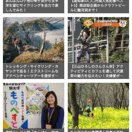
あんぱんロケ地の琴ヶ浜から太平
【高知家の○○月間人気記事ベス
洋を望むサイクリングを全力で楽
ト5】商店街企画からクラフトビー
しんでみた！
ルに龍河洞まで！
トレッキング・サイクリング・カ
【三山ひろしのさんさん歩】アク
ヤックで巡る！エクストリームな
ティビティとカフェを通して沢渡
アドベンチャーツアーを提供する
茶の魅力を伝えたい！夫婦愛が紡
「KochiAmigo」
ぐお茶への想い