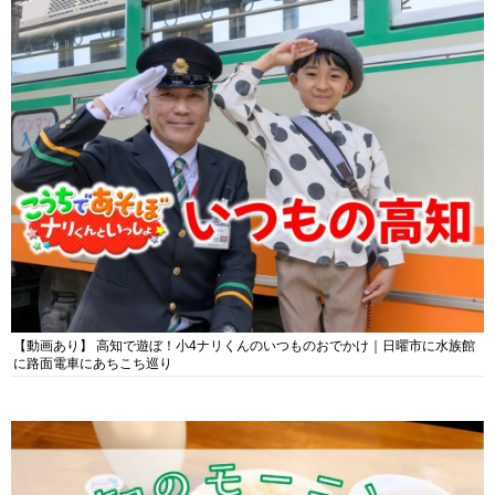
【動画あり】 高知で遊ぼ！小4ナリくんのいつものおでかけ｜日曜市に水族館
に路面電車にあちこち巡り