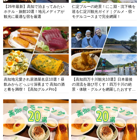
【26年最新】高知で泊まってみたい
仁淀ブルーの絶景！にこ淵・沈下橋を
ホテル・旅館10選！地元メディアが
巡る仁淀川観光ガイド｜グルメ・宿・
観光に最適な宿を厳選
モデルコースまで完全網羅！
高知地元愛され居酒屋名店10選！昼
【高知四万十川観光10選】日本最後
飲みからどっぷり深夜まで 高知の酒
の清流を遊び尽くす！四万十川の絶
と肴を満喫！【高知グルメPro】
景・体験・グルメを網羅したおすすめ
ガイド