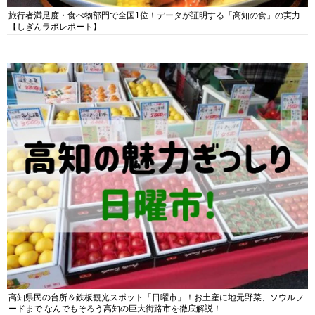
旅行者満足度・食べ物部門で全国1位！データが証明する「高知の食」の実力
【しぎんラボレポート】
高知県民の台所＆鉄板観光スポット「日曜市」！お土産に地元野菜、ソウルフ
ードまで なんでもそろう高知の巨大街路市を徹底解説！