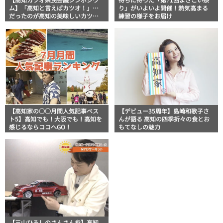
【高知カツオ県民会議シンポジウ
待ちに待った「第71回よさこい祭
ム】「高知と言えばカツオ！」…
り」がいよいよ開催！熱気高まる
だったのが高知の美味しいカツオ
練習の様子をお届け
を自慢できなくなる日がやってく
るかも！
【高知家の○○月間人気記事ベス
【デビュー35周年】島崎和歌子さ
ト5】高知でも！大阪でも！高知を
んが語る 高知の四季折々の食とお
感じるならココへGO！
もてなしの魅力
【三山ひろしのさんさん歩】高知