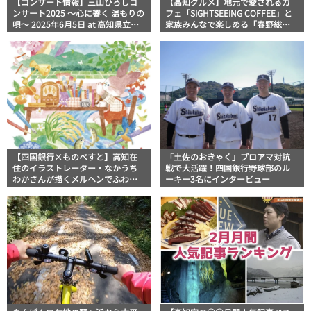
【コンサート情報】三山ひろしコ
【高知グルメ】地元で愛されるカ
ンサート2025 ～心に響く 温もりの
フェ「SIGHTSEEING COFFEE」と
唄～ 2025年6月5日 at 高知県立県
家族みんなで楽しめる「春野総合
民文化ホール【記事末に超貴重映
運動公園」地元タウン誌おススメ
像アリ】
情報
【四国銀行×ものべすと】高知在
「土佐のおきゃく」プロアマ対抗
住のイラストレーター・なかうち
戦で大活躍！四国銀行野球部のル
わかさんが描くメルヘンでふわっ
ーキー3名にインタービュー
と柔らかな世界