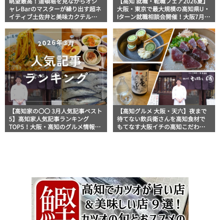
眺望最高！道頓堀を見ながらオシ
【高知 就職・転職フェア2026夏】
ャレBarのマスターが繰り出す超ネ
大阪・東京で最大規模の高知県U・
イティブ土佐弁と美味カクテルを
Iターン就職相談会開催！大阪7月4
楽しむ「Bar Fun」【高知グルメin
日（土）・東京7月5日（日）
大阪】
【高知家の〇〇 3月人気記事ベスト
【高知グルメ 大阪・天六】夜まで
5】高知家人気記事ランキング
待てない飲兵衛さんを高知食材で
TOP5！大阪・高知のグルメ情報が
もてなす大阪イチの高知こだわり
ランクイン！
立ち飲み酒場「スタンドトッサ
（stand tossa）」