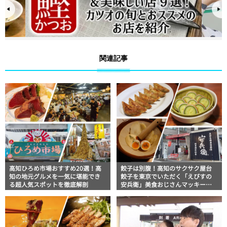
関連記事
高知ひろめ市場おすすめ20選！高
餃子は別腹！高知のサクサク屋台
知の地元グルメを一気に堪能でき
餃子を東京でいただく「えびすの
る超人気スポットを徹底解剖
安兵衛」美食おじさんマッキー牧
元の高知満腹日記【高知グルメ
Pro】