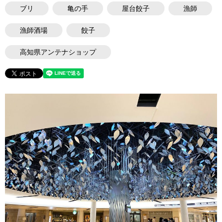
ブリ
亀の手
屋台餃子
漁師
漁師酒場
餃子
高知県アンテナショップ