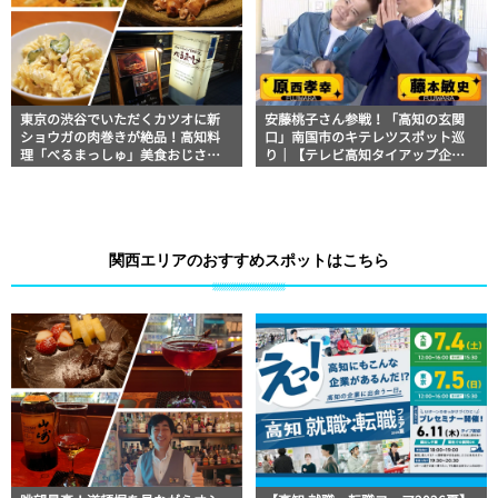
東京の渋谷でいただくカツオに新
安藤桃子さん参戦！「高知の玄関
ショウガの肉巻きが絶品！高知料
口」南国市のキテレツスポット巡
理「べるまっしゅ」美食おじさん
り｜【テレビ高知タイアップ企
マッキー牧元の高知満腹日記【高
画】FUJIWARAのキテレツが咲く！
知グルメPro】
関西エリアのおすすめスポットはこちら