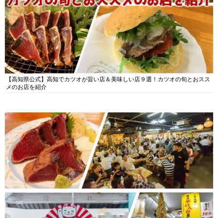
【高知県公式】高知でカツオが旨い店＆美味しい店９選！カツオの旬とおスス
メのお店を紹介