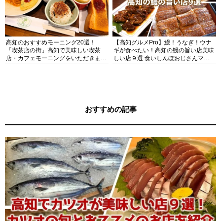
高知のおすすめモーニング20選！
【高知グルメPro】鰻！うなぎ！ウナ
「喫茶店の街」高知で美味しい喫茶
ギが食べたい！高知の鰻の旨い店美味
店・カフェモーニングをいただきま
しい店９選 食いしんぼおじさんマッ
す！
キー牧元の高知満腹日記セレクション
おすすめの記事