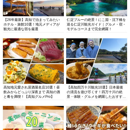
【26年最新】高知で泊まってみたい
仁淀ブルーの絶景！にこ淵・沈下橋を
ホテル・旅館10選！地元メディアが
巡る仁淀川観光ガイド｜グルメ・宿・
観光に最適な宿を厳選
モデルコースまで完全網羅！
高知地元愛され居酒屋名店10選！昼
【高知四万十川観光10選】日本最後
飲みからどっぷり深夜まで 高知の酒
の清流を遊び尽くす！四万十川の絶
と肴を満喫！【高知グルメPro】
景・体験・グルメを網羅したおすすめ
ガイド