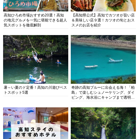
高知ひろめ市場おすすめ20選！高知
【高知県公式】高知でカツオが旨い店
の地元グルメを一気に堪能できる超人
＆美味しい店９選！カツオの旬とおス
気スポットを徹底解剖
スメのお店を紹介
暑～い夏のド定番！高知の川遊びベス
奇跡の高知ブルーに出会える海！「柏
トスポット5選
島」で楽しむシュノーケリング、ダイ
ビング、海水浴にキャンプまで透明度
抜群の海の楽園を徹底紹介