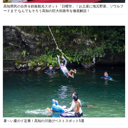
高知県民の台所＆鉄板観光スポット「日曜市」！お土産に地元野菜、ソウルフ
ードまで なんでもそろう高知の巨大街路市を徹底解説！
暑～い夏のド定番！高知の川遊びベストスポット5選