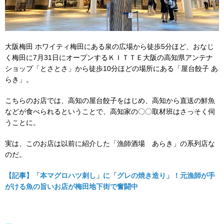
大阪梅田 ホワイティ梅田にある泉の広場から徒歩5分ほど、おなじ
く梅田に7月31日にオープンするＫＩＴＴＥ大阪の高知県アンテナ
ショップ「とさとさ」から徒歩10分ほどの場所にある「屋台餃子 あ
らき」。
こちらのお店では、高知の屋台餃子をはじめ、高知から直送の鮮魚
などが食べられるということで、高知家の〇〇取材班はさっそく伺
うことに。
実は、このお店は以前に紹介した「漁師酒場 あらき」の系列店な
のだ。
【記事】「本マグロハツ刺し」に「グレの焼き造り」！元漁師が手
がける魚の旨いお店が梅田地下街で奮闘中