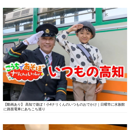
【動画あり】 高知で遊ぼ！小4ナリくんのいつものおでかけ｜日曜市に水族館
に路面電車にあちこち巡り