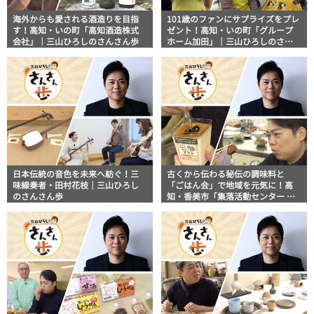
海外からも愛される酒造りを目指
101歳のファンにサプライズをプレ
す！高知・いの町「高知酒造株式
ゼント！高知・いの町「グループ
会社」｜三山ひろしのさんさん歩
ホーム加田」｜三山ひろしのさん
さん歩
日本伝統の音色を未来へ紡ぐ！三
古くから伝わる秘伝の調味料と
味線奏者・田村花枝｜三山ひろし
「ごはん会」で地域を元気に！高
のさんさん歩
知・香美市「集落活動センター ひ
らやま」｜三山ひろしのさんさん
歩