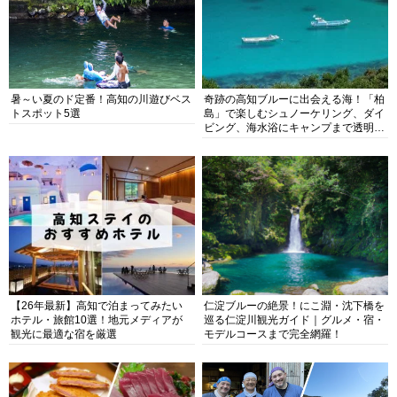
暑～い夏のド定番！高知の川遊びベス
奇跡の高知ブルーに出会える海！「柏
トスポット5選
島」で楽しむシュノーケリング、ダイ
ビング、海水浴にキャンプまで透明度
抜群の海の楽園を徹底紹介
【26年最新】高知で泊まってみたい
仁淀ブルーの絶景！にこ淵・沈下橋を
ホテル・旅館10選！地元メディアが
巡る仁淀川観光ガイド｜グルメ・宿・
観光に最適な宿を厳選
モデルコースまで完全網羅！