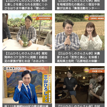
【三山ひろしのさんさん歩】和み
【三山ひろしのさんさん歩】廃校
と楽しさを感じられる民宿に！小
を地域活性化の拠点に！宿泊や体
さなはりまや橋がある「憩いの宿
験が出来る「集落活動センターい
和楽家」
しはらの里」
【三山ひろしのさんさん歩】高知
【三山ひろしのさんさん歩】米農
発祥のコケ玉作りに挑戦！自給自
家さんの「苦労と真心」を体感！
足の家族が営むお店「おおぶち自
高知県土佐町「石原地区の体験農
然村」
園」へ
祝！11年連続NHK紅白歌合戦出場
【三山ひろしのさんさん歩】古材