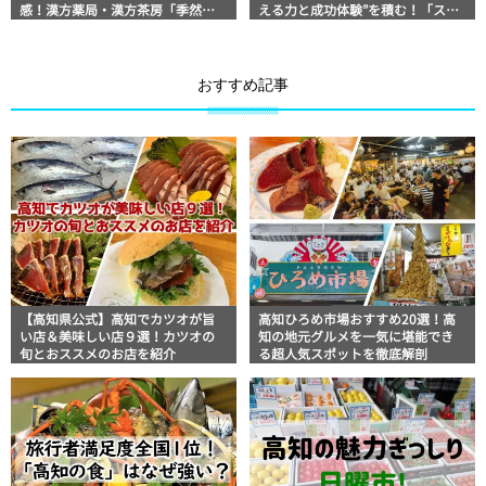
感！漢方薬局・漢方茶房「季然
える力と成功体験”を積む！「スポ
堂」
ーツマックス」
おすすめ記事
【高知県公式】高知でカツオが旨
高知ひろめ市場おすすめ20選！高
い店＆美味しい店９選！カツオの
知の地元グルメを一気に堪能でき
旬とおススメのお店を紹介
る超人気スポットを徹底解剖