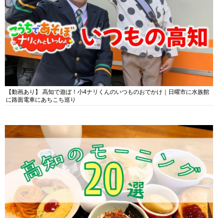
【動画あり】 高知で遊ぼ！小4ナリくんのいつものおでかけ｜日曜市に水族館
に路面電車にあちこち巡り