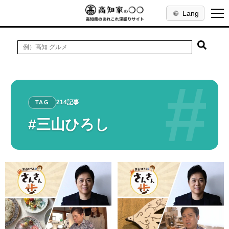
Lang
#
214記事
TAG
#三山ひろし