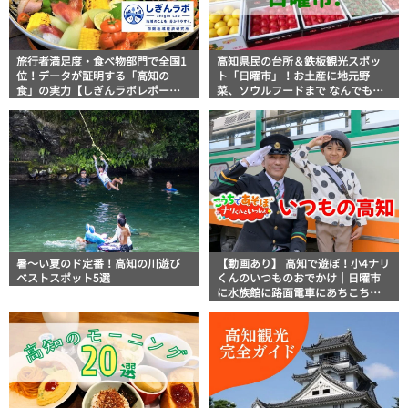
旅行者満足度・食べ物部門で全国1
高知県民の台所＆鉄板観光スポッ
位！データが証明する「高知の
ト「日曜市」！お土産に地元野
食」の実力【しぎんラボレポー
菜、ソウルフードまで なんでもそ
ト】
ろう高知の巨大街路市を徹底解
説！
暑～い夏のド定番！高知の川遊び
【動画あり】 高知で遊ぼ！小4ナリ
ベストスポット5選
くんのいつものおでかけ｜日曜市
に水族館に路面電車にあちこち巡
り