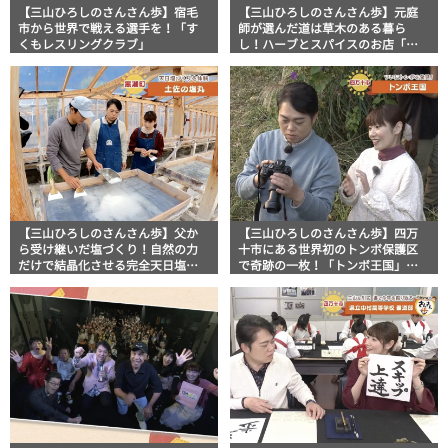
【三山ひろしのさんさん歩】宿毛
【三山ひろしのさんさん歩】元庭
市から世界で戦える選手を！「す
師が選んだ道は草木のある暮ら
くもレスリングクラブ」
し！ハーブとスパイスのお店「プ
ラティヤヤ」
【三山ひろしのさんさん歩】父か
【三山ひろしのさんさん歩】四万
ら受け継いだ塩づくり！自然の力
十市にある世界初のトンボ保護区
だけで結晶化させる完全天日塩
で奇跡の一枚！「トンボ王国」で
「土佐の塩丸」
出会った小学生写真家の大きな野
望とは？