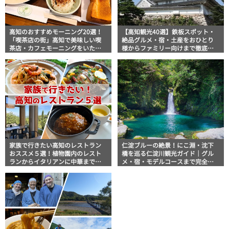
高知のおすすめモーニング20選！
【高知観光40選】鉄板スポット・
「喫茶店の街」高知で美味しい喫
絶品グルメ・宿・土産をおひとり
茶店・カフェモーニングをいただ
様からファミリー向けまで徹底解
きます！
説！
家族で行きたい高知のレストラン
仁淀ブルーの絶景！にこ淵・沈下
おススメ５選！植物園内のレスト
橋を巡る仁淀川観光ガイド｜グル
ランからイタリアンに中華まで楽
メ・宿・モデルコースまで完全網
しめる
羅！