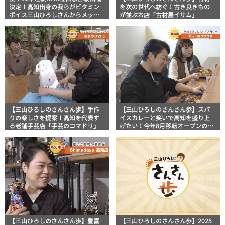
決定！高知出身の我らがビタミン
を次の世代へ紡ぐ！古き良きもの
ボイス三山ひろしさんからメッセ
が並ぶお店「古材屋イサム」
ージ動画いただきました
【三山ひろしのさんさん歩】手作
【三山ひろしのさんさん歩】スパ
りの楽しさを提案！高知を代表す
イスカレーと笑いで高知を盛り上
る老舗手芸店「手芸のコマドリ」
げたい！今年8月移転オープンのお
店「カレー屋ゆうき堂」
【三山ひろしのさんさん歩】豊富
【三山ひろしのさんさん歩】2025