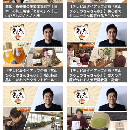
高知・香美市の生姜工場見学！日
【テレビ局タイアップ企画『三山
本一の加工現場「あさの」へ｜三
ひろしのさんさん歩』】初心者で
山ひろしのさんさん歩
もユニークな陶芸作品を生み出せ
る！？高知県香美市「平山やきも
の塾 風の窯」
【テレビ局タイアップ企画『三山
【テレビ局タイアップ企画『三山
ひろしのさんさん歩』】高知特産
ひろしのさんさん歩』】愛犬の洋
品にこだわったクラフトビールの
服が作れる人気裁縫教室！高知県
醸造所！高知県香美市「高知カン
南国市「ソーイングアトリエ
パーニュブルワリー」
NUINUI」