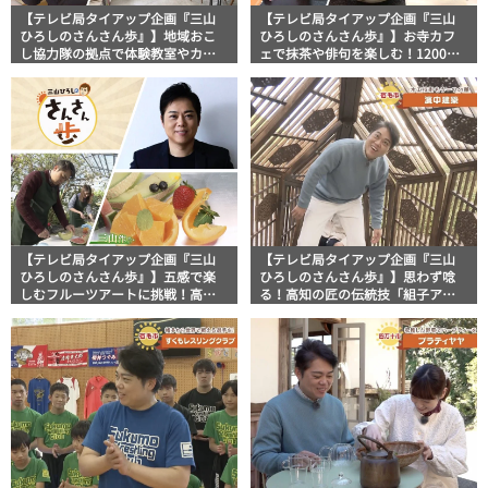
【テレビ局タイアップ企画『三山
【テレビ局タイアップ企画『三山
ひろしのさんさん歩』】地域おこ
ひろしのさんさん歩』】お寺カフ
し協力隊の拠点で体験教室やカフ
ェで抹茶や俳句を楽しむ！1200年
ェを満喫！
以上の歴史ある高知県南国市「国
分寺」
【テレビ局タイアップ企画『三山
【テレビ局タイアップ企画『三山
ひろしのさんさん歩』】五感で楽
ひろしのさんさん歩』】思わず唸
しむフルーツアートに挑戦！高知
る！高知の匠の伝統技「組子アー
県南国市「西島園芸団地」
ト」高知県宿毛市 濱中建築