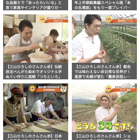
な品揃えで「あったらいいな」と
年上半期総集編スペシャル版「あ
思う家具やインテリアが盛りだく
の名場面」をもう一度プレイバッ
さん！「Shimadaya HOME&LIFE
ク！
高知店」
【三山ひろしのさんさん歩】伝統
【三山ひろしのさんさん歩】都会
技法べんがら染めでオリジナル手
では味わえない非日常な世界が！
ぬぐい作りに挑戦「つちといろ」
高原で夫婦が営む「農家民宿レー
ベン」
【三山ひろしのさんさん歩】日本
【三山ひろしのさんさん歩】ショ