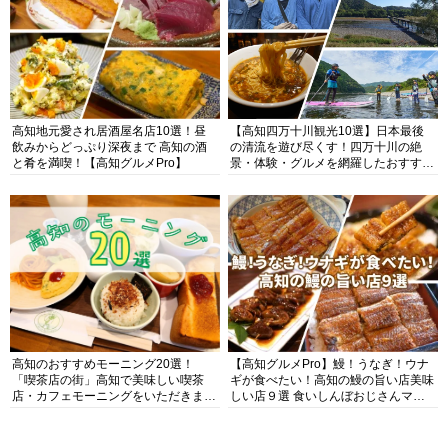
高知地元愛され居酒屋名店10選！昼
【高知四万十川観光10選】日本最後
飲みからどっぷり深夜まで 高知の酒
の清流を遊び尽くす！四万十川の絶
と肴を満喫！【高知グルメPro】
景・体験・グルメを網羅したおすすめ
ガイド
高知のおすすめモーニング20選！
【高知グルメPro】鰻！うなぎ！ウナ
「喫茶店の街」高知で美味しい喫茶
ギが食べたい！高知の鰻の旨い店美味
店・カフェモーニングをいただきま
しい店９選 食いしんぼおじさんマッ
す！
キー牧元の高知満腹日記セレクション