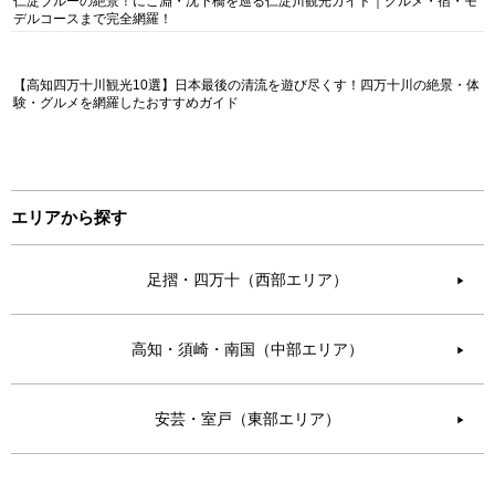
仁淀ブルーの絶景！にこ淵・沈下橋を巡る仁淀川観光ガイド｜グルメ・宿・モ
デルコースまで完全網羅！
【高知四万十川観光10選】日本最後の清流を遊び尽くす！四万十川の絶景・体
験・グルメを網羅したおすすめガイド
エリアから探す
足摺・四万十（西部エリア）
▶︎
高知・須崎・南国（中部エリア）
▶︎
安芸・室戸（東部エリア）
▶︎