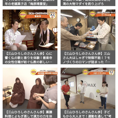
年の老舗菓子店「梅原晴雲堂」
湾の大物マダイを釣り上げろ
【三山ひろしのさんさん歩】心に
【三山ひろしのさんさん歩】三山
響く仏の歌と香りを体験！善楽寺
さん大はしゃぎで制御不能！？モ
の女性住職が紡ぐ仏教の新しいカ
ノづくりのロマンが詰まった「サ
タチ
ーマル工房」
【三山ひろしのさんさん歩】薬膳
【三山ひろしのさんさん歩】子ど
料理とよもぎ蒸しで漢方の力を体
もから大人まで！運動を通して“考