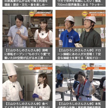
の原風景が広がる町で郷土料理を
ウガで世界を笑顔にしたい！標高
堪能！歴史・文化・食を楽しめる
700mの限界集落にある「ラッキー
「立川御殿茶屋」
農園」
【三山ひろしのさんさん歩】須崎
【三山ひろしのさんさん歩】ドロ
に移転オープン！“ものづくり愛”で
ーン操縦にあの人が大苦戦！？安
築いたDIY空間が広がる木工房・シ
全な操縦士を育てる「高知ドロー
ョップ「Olika」
ンスクール」
【三山ひろしのさんさん歩】食べ
【三山ひろしのさんさん歩】本気
てくれる方の笑顔が喜び！創業101
の船釣り体験！高知県須崎市野見