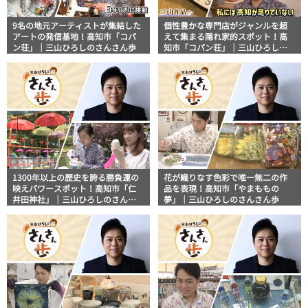
9名の地元アーティストが集結した
個性豊かな専門店がジャンルを超
アートの発信基地！高知市「コパ
えて集まる隠れ家的スポット！高
ン荘」｜三山ひろしのさんさん歩
知市「コパン荘」｜三山ひろしの
さんさん歩
1300年以上の歴史を誇る勝負運の
花が織りなす色彩で唯一無二の作
映えパワースポット！高知市「仁
品を表現！高知市「やまももの
井田神社」｜三山ひろしのさんさ
夢」｜三山ひろしのさんさん歩
ん歩