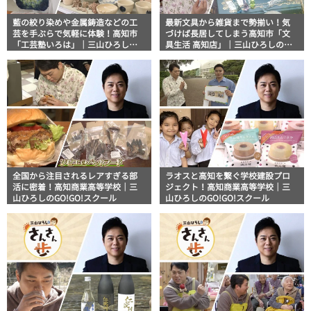
藍の絞り染めや金属鋳造などの工
最新文具から雑貨まで勢揃い！気
芸を手ぶらで気軽に体験！高知市
づけば長居してしまう高知市「文
「工芸塾いろは」｜三山ひろしの
具生活 高知店」｜三山ひろしのさ
さんさん歩
んさん歩
全国から注目されるレアすぎる部
ラオスと高知を繋ぐ学校建設プロ
活に密着！高知商業高等学校｜三
ジェクト！高知商業高等学校｜三
山ひろしのGO!GO!スクール
山ひろしのGO!GO!スクール