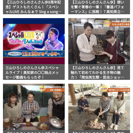
【三山ひろしのさんさん歩8周年記
【三山ひろしのさんさん歩】想い
念】ゲストもたくさん！「スペシ
を繋ぐ青春の一筆！「書道パフォ
ャルLIVE みんなぁで Sing a song」
ーマンス」に挑戦！？高知県立中
の様子をお届け！
村高等学校書道部
三山ひろしのさんさん歩スペシャ
【三山ひろしのさんさん歩】見て
ルライブ！高知家の〇〇独占メッ
触れて初めてわかる生き物の魅
セージ動画もらったぞ！
力！「爬虫両生類・昆虫ショップ
D.N.A 四万十本店」