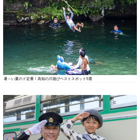
暑～い夏のド定番！高知の川遊びベストスポット5選