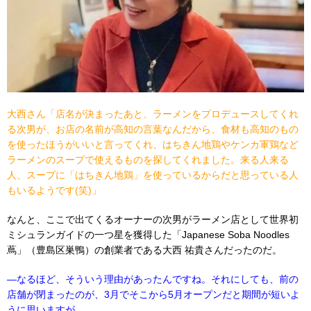
大西さん「店名が決まったあと、ラーメンをプロデュースしてくれ
る次男が、お店の名前が高知の言葉なんだから、食材も高知のもの
を使ったほうがいいと言ってくれ、はちきん地鶏やケンカ軍鶏など
ラーメンのスープで使えるものを探してくれました。来る人来る
人、スープに「はちきん地鶏」を使っているからだと思っている人
もいるようです
(
笑
)
」
なんと、ここで出てくるオーナーの次男がラーメン店として世界初
ミシュランガイドの一つ星を獲得した「Japanese Soba Noodles
蔦」（豊島区巣鴨）の創業者である大西 祐貴さんだったのだ。
―
なるほど、そういう理由があったんですね。それにしても、前の
店舗が閉まったのが、
3
月でそこから
5
月オープンだと期間が短いよ
うに思いますが
…