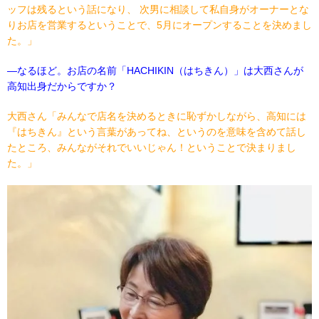
ッフは残るという話になり、
次男に相談して私自身がオーナーとな
りお店を営業するということで、
5
月にオープンすることを決めまし
た。」
―
なるほど。お店の名前
「
HACHIKIN
（はちきん）」は大西さんが
高知出身だからですか
？
大西さん「みんなで店名を決めるときに恥ずかしながら、高知には
『はちきん』という言葉があってね、というのを意味を含めて話し
たところ、みんながそれでいいじゃん！ということで決まりまし
た。」