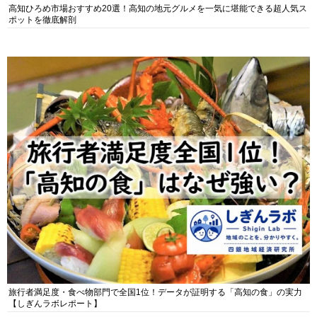
高知ひろめ市場おすすめ20選！高知の地元グルメを一気に堪能できる超人気ス
ポットを徹底解剖
旅行者満足度・食べ物部門で全国1位！データが証明する「高知の食」の実力
【しぎんラボレポート】