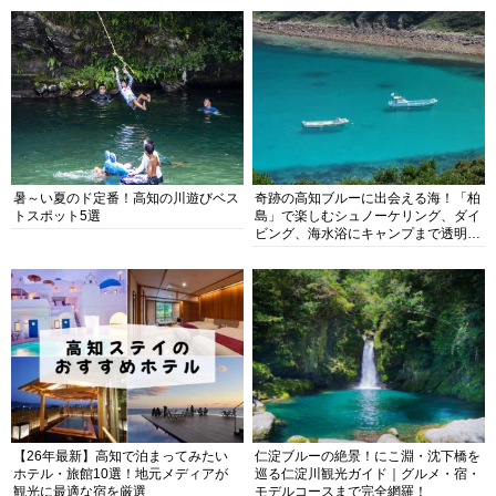
暑～い夏のド定番！高知の川遊びベス
奇跡の高知ブルーに出会える海！「柏
トスポット5選
島」で楽しむシュノーケリング、ダイ
ビング、海水浴にキャンプまで透明度
抜群の海の楽園を徹底紹介
【26年最新】高知で泊まってみたい
仁淀ブルーの絶景！にこ淵・沈下橋を
ホテル・旅館10選！地元メディアが
巡る仁淀川観光ガイド｜グルメ・宿・
観光に最適な宿を厳選
モデルコースまで完全網羅！