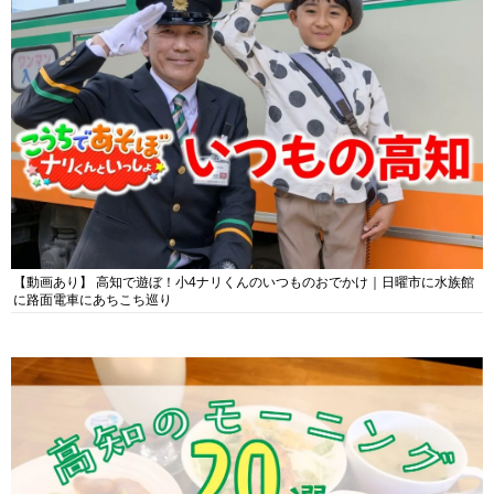
【動画あり】 高知で遊ぼ！小4ナリくんのいつものおでかけ｜日曜市に水族館
に路面電車にあちこち巡り