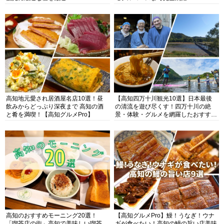
高知地元愛され居酒屋名店10選！昼
【高知四万十川観光10選】日本最後
飲みからどっぷり深夜まで 高知の酒
の清流を遊び尽くす！四万十川の絶
と肴を満喫！【高知グルメPro】
景・体験・グルメを網羅したおすすめ
ガイド
高知のおすすめモーニング20選！
【高知グルメPro】鰻！うなぎ！ウナ
「喫茶店の街」高知で美味しい喫茶
ギが食べたい！高知の鰻の旨い店美味