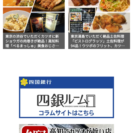
東京の渋谷でいただくカツオに新
東京湯島でいただく絶品土佐料理
ショウガの肉巻きが絶品！高知料
「ビストログラッソ」土佐料理が
理「べるまっしゅ」美食おじさん
94品！ウツボのフリット、カツオ
マッキー牧元の高知満腹日記【高
のたたき、いも天に田舎寿司まで
知グルメPro】
｜美食おじさんマッキー牧元の高
知満腹日記【高知グルメPro】