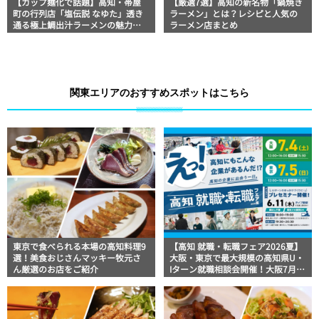
【カップ麺化で話題】高知・帯屋
【厳選7選】高知の新名物「鍋焼き
町の行列店「塩伝説 なゆた」透き
ラーメン」とは？レシピと人気の
通る極上鯛出汁ラーメンの魅力を
ラーメン店まとめ
徹底解剖 ｜ほっとこうちオススメ
情報
関東エリアのおすすめスポットはこちら
東京で食べられる本場の高知料理9
【高知 就職・転職フェア2026夏】
選！美食おじさんマッキー牧元さ
大阪・東京で最大規模の高知県U・
ん厳選のお店をご紹介
Iターン就職相談会開催！大阪7月4
日（土）・東京7月5日（日）