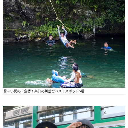
暑～い夏のド定番！高知の川遊びベストスポット5選