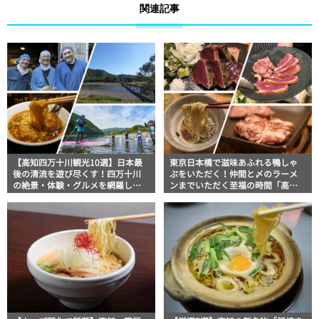
関連記事
【高知四万十川観光10選】日本最
東京日本橋で滋味あふれる鴨しゃ
後の清流を遊び尽くす！四万十川
ぶをいただく！仲間と〆のラーメ
の絶景・体験・グルメを網羅した
ンまでいただく至福の時間「高知
おすすめガイド
芸西村 土佐鴨 日本橋」｜美食おじ
さんマッキー牧元の高知満腹日記
【高知家グルメPro】