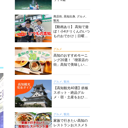
く
商店街, 高知出身, グルメ,
観光
【動画あり】 高知で遊
ぼ！小4ナリくんのいつ
ものおでかけ｜日曜市
に水族館に路面電車に
あちこち巡り
グルメ
高知のおすすめモーニ
ング20選！「喫茶店の
街」高知で美味しい喫
茶店・カフェモーニン
グをいただきます！
グルメ, 観光
【高知観光40選】鉄板
スポット・絶品グル
メ・宿・土産をおひと
り様からファミリー向
けまで徹底解説！
グルメ, 観光
家族で行きたい高知の
レストランおススメ５