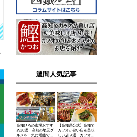
す。
週間人気記事
高知ひろめ市場おすす
【高知県公式】高知で
め20選！高知の地元グ
カツオが旨い店＆美味
ルメを一気に堪能でき
しい店９選！カツオの