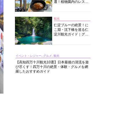
選！植物園内のレスト
ランからイタリアンに
中華まで楽しめる
観光
仁淀ブルーの絶景！に
こ淵・沈下橋を巡る仁
淀川観光ガイド｜グル
メ・宿・モデルコース
まで完全網羅！
イベント・レジャー, グルメ, 観光
【高知四万十川観光10選】日本最後の清流を遊
び尽くす！四万十川の絶景・体験・グルメを網
羅したおすすめガイド