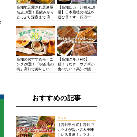
高知地元愛され居酒屋
【高知四万十川観光10
名店10選！昼飲みから
選】日本最後の清流を
どっぷり深夜まで 高知
遊び尽くす！四万十川
も
の酒と肴を満喫！【高
の絶景・体験・グルメ
知グルメPro】
を網羅したおすすめガ
イド
高知のおすすめモーニ
【高知グルメPro】
ング20選！「喫茶店の
鰻！うなぎ！ウナギが
街」高知で美味しい喫
食べたい！高知の鰻の
茶店・カフェモーニン
旨い店美味しい店９選
グをいただきます！
食いしんぼおじさんマ
ッキー牧元の高知満腹
日記セレクション
おすすめの記事
グルメ
【高知県公式】高知で
カツオが旨い店＆美味
しい店９選！カツオの