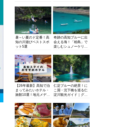
る超人気スポットを徹
旬とおススメのお店を
底解剖
紹介
暑～い夏のド定番！高
奇跡の高知ブルーに出
知の川遊びベストスポ
会える海！「柏島」で
ット5選
楽しむシュノーケリン
グ、ダイビング、海水
浴にキャンプまで透明
度抜群の海の楽園を徹
底紹介
【26年最新】高知で泊
仁淀ブルーの絶景！に
まってみたいホテル・
こ淵・沈下橋を巡る仁
旅館10選！地元メディ
淀川観光ガイド｜グル
アが観光に最適な宿を
メ・宿・モデルコース
厳選
まで完全網羅！