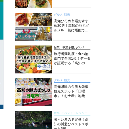
旬とおススメのお店を
紹介
グルメ, 観光
高知ひろめ市場おすす
め20選！高知の地元グ
ルメを一気に堪能でき
る超人気スポットを徹
底解剖
起業・事業承継, グルメ
旅行者満足度・食べ物
部門で全国1位！データ
が証明する「高知の
食」の実力【しぎんラ
ボレポート】
グルメ, 観光
高知県民の台所＆鉄板
観光スポット「日曜
市」！お土産に地元野
菜、ソウルフードまで
なんでもそろう高知の
巨大街路市を徹底解
観光, イベント・レジャー
説！
暑～い夏のド定番！高
知の川遊びベストスポ
ット5選