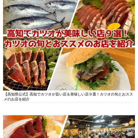
【高知県公式】高知でカツオが旨い店＆美味しい店９選！カツオの旬とおスス
メのお店を紹介