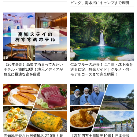
ビング、海水浴にキャンプまで透明度
抜群の海の楽園を徹底紹介
【26年最新】高知で泊まってみたい
仁淀ブルーの絶景！にこ淵・沈下橋を
ホテル・旅館10選！地元メディアが
巡る仁淀川観光ガイド｜グルメ・宿・
観光に最適な宿を厳選
モデルコースまで完全網羅！
高知地元愛され居酒屋名店10選！昼
【高知四万十川観光10選】日本最後