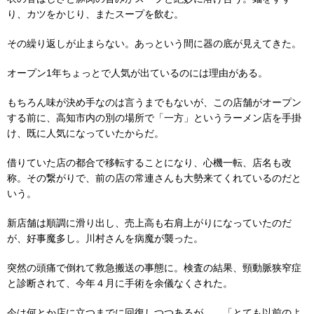
り、カツをかじり、またスープを飲む。
その繰り返しが止まらない。あっという間に器の底が見えてきた。
オープン1年ちょっとで人気が出ているのには理由がある。
もちろん味が決め手なのは言うまでもないが、この店舗がオープン
する前に、高知市内の別の場所で「一方」というラーメン店を手掛
け、既に人気になっていたからだ。
借りていた店の都合で移転することになり、心機一転、店名も改
称。その繋がりで、前の店の常連さんも大勢来てくれているのだと
いう。
新店舗は順調に滑り出し、売上高も右肩上がりになっていたのだ
が、好事魔多し。川村さんを病魔が襲った。
突然の頭痛で倒れて救急搬送の事態に。検査の結果、頸動脈狭窄症
と診断されて、今年４月に手術を余儀なくされた。
今は何とか店に立つまでに回復しつつあるが、 「とても以前のよ