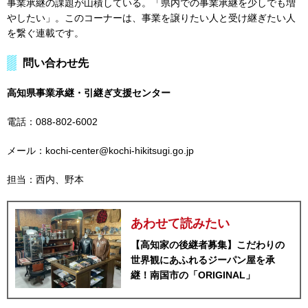
事業承継の課題が山積している。「県内での事業承継を少しでも増
やしたい」。このコーナーは、事業を譲りたい人と受け継ぎたい人
を繋ぐ連載です。
問い合わせ先
高知県事業承継・引継ぎ支援センター
電話：088-802-6002
メール：kochi-center@kochi-hikitsugi.go.jp
担当：西内、野本
あわせて読みたい
【高知家の後継者募集】こだわりの
世界観にあふれるジーパン屋を承
継！南国市の「ORIGINAL」