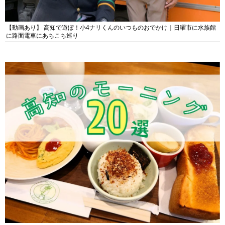
【動画あり】 高知で遊ぼ！小4ナリくんのいつものおでかけ｜日曜市に水族館
に路面電車にあちこち巡り