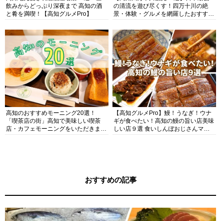
飲みからどっぷり深夜まで 高知の酒
の清流を遊び尽くす！四万十川の絶
と肴を満喫！【高知グルメPro】
景・体験・グルメを網羅したおすすめ
ガイド
高知のおすすめモーニング20選！
【高知グルメPro】鰻！うなぎ！ウナ
「喫茶店の街」高知で美味しい喫茶
ギが食べたい！高知の鰻の旨い店美味
店・カフェモーニングをいただきま
しい店９選 食いしんぼおじさんマッ
す！
キー牧元の高知満腹日記セレクション
おすすめの記事