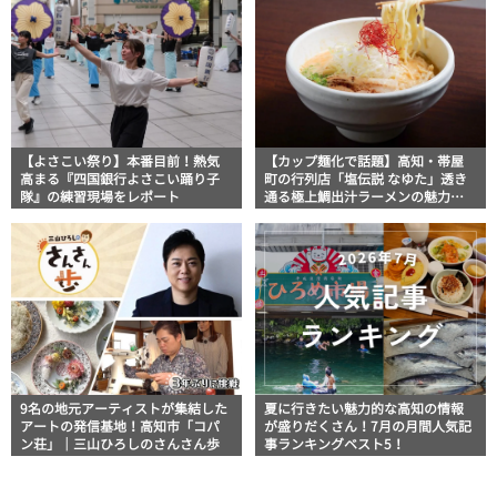
【よさこい祭り】本番目前！熱気
【カップ麺化で話題】高知・帯屋
高まる『四国銀行よさこい踊り子
町の行列店「塩伝説 なゆた」透き
隊』の練習現場をレポート
通る極上鯛出汁ラーメンの魅力を
徹底解剖 ｜ほっとこうちオススメ
情報
9名の地元アーティストが集結した
夏に行きたい魅力的な高知の情報
アートの発信基地！高知市「コパ
が盛りだくさん！7月の月間人気記
ン荘」｜三山ひろしのさんさん歩
事ランキングベスト5！