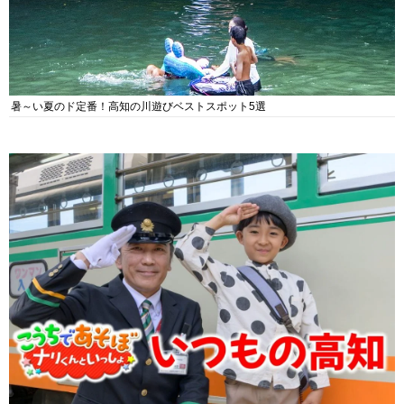
暑～い夏のド定番！高知の川遊びベストスポット5選