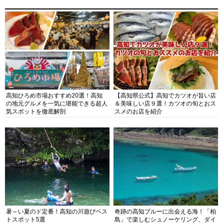
高知ひろめ市場おすすめ20選！高知
【高知県公式】高知でカツオが旨い店
の地元グルメを一気に堪能できる超人
＆美味しい店９選！カツオの旬とおス
気スポットを徹底解剖
スメのお店を紹介
暑～い夏のド定番！高知の川遊びベス
奇跡の高知ブルーに出会える海！「柏
トスポット5選
島」で楽しむシュノーケリング、ダイ