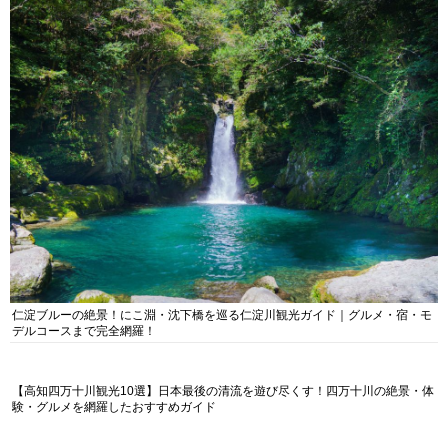
仁淀ブルーの絶景！にこ淵・沈下橋を巡る仁淀川観光ガイド｜グルメ・宿・モ
デルコースまで完全網羅！
【高知四万十川観光10選】日本最後の清流を遊び尽くす！四万十川の絶景・体
験・グルメを網羅したおすすめガイド