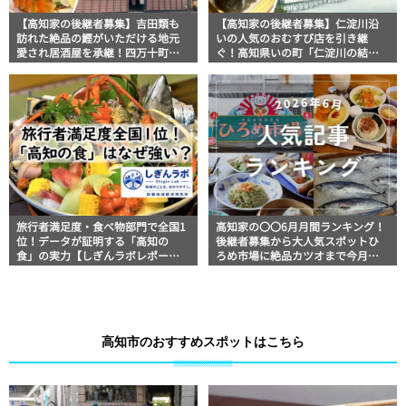
【高知家の後継者募集】吉田類も
【高知家の後継者募集】仁淀川沿
訪れた絶品の鰹がいただける地元
いの人気のおむすび店を引き継
愛され居酒屋を承継！四万十町
ぐ！高知県いの町「仁淀川の結
「いろり」
び」
旅行者満足度・食べ物部門で全国1
高知家の〇〇6月月間ランキング！
位！データが証明する「高知の
後継者募集から大人気スポットひ
食」の実力【しぎんラボレポー
ろめ市場に絶品カツオまで今月の
ト】
アツい5記事！
高知市のおすすめスポットはこちら