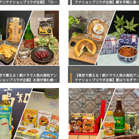
アンテナショップコラボ企画】「ひや
テナショップコラボ企画】鰹を手軽に食
し」に「秋あがり」！高知の秋を味覚
に届ける「サラダかつお」に高知自慢の
しむ土佐酒におつまみ
ずポン酢まで
グルメ
京で買える！朝ドラで人気の高知アン
【東京で買える！朝ドラで人気の高知ア
ショップコラボ企画】お酒が進む絶品
テナショップコラボ企画】夏はうなぎで
まみにアンテナショップ15周年記念
ワーチャージ！高知のご当地パン「ぼう
まるかっ!!」Tシャツまで
パン」のあんな商品も！