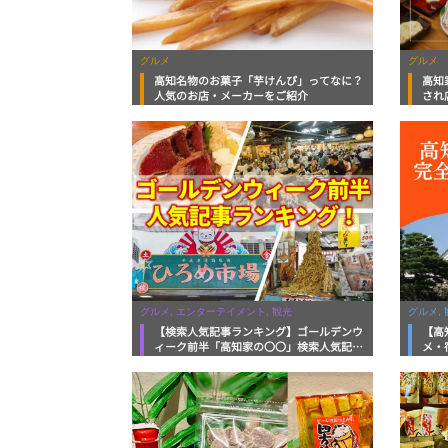
グルメ
グルメ
高知名物のお菓子「芋けんぴ」ってなに？
高知
人気のお店・メーカーをご紹介
され
月ア
グルメ, エンターテイメント, 観光
グルメ, 
【検索人気記事ランキング】ゴールデンウ
【高
ィーク前半「高知家の〇〇」検索人気記事
メ・
ランキング！4月29日～5月4日
向け