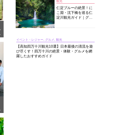
観光
仁淀ブルーの絶景！に
こ淵・沈下橋を巡る仁
淀川観光ガイド｜グル
メ・宿・モデルコース
まで完全網羅！
ン
に
イベント・レジャー, グルメ, 観光
【高知四万十川観光10選】日本最後の清流を遊
び尽くす！四万十川の絶景・体験・グルメを網
羅したおすすめガイド
だ
界