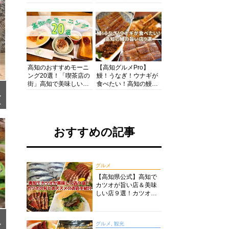
の酒と肴を満喫！【高
の絶景・体験・グルメ
知グルメPro】
を網羅したおすすめガ
イド
高知のおすすめモーニ
【高知グルメPro】
ング20選！「喫茶店の
鰻！うなぎ！ウナギが
街」高知で美味しい喫
食べたい！高知の鰻の
茶店・カフェモーニン
旨い店美味しい店９選
ン
グをいただきます！
食いしんぼおじさんマ
ツ
ッキー牧元の高知満腹
チ
日記セレクション
で
おすすめの記事
グルメ
【高知県公式】高知で
カツオが旨い店＆美味
しい店９選！カツオの
旬とおススメのお店を
紹介
グルメ, 観光
ン