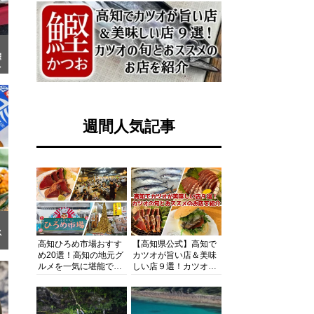
曜
ま
週間人気記事
ス
高知ひろめ市場おすす
【高知県公式】高知で
め20選！高知の地元グ
カツオが旨い店＆美味
ルメを一気に堪能でき
しい店９選！カツオの
る超人気スポットを徹
旬とおススメのお店を
底解剖
紹介