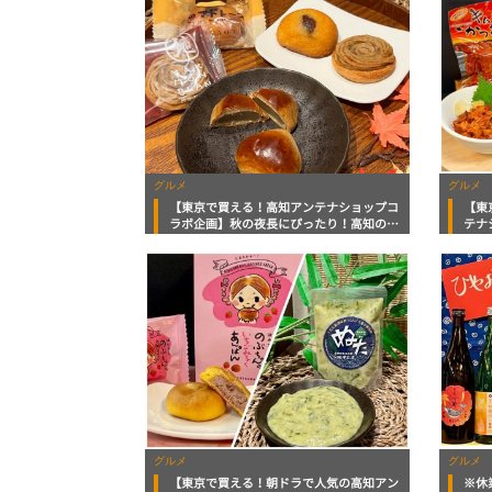
グルメ
グルメ
【東京で買える！高知アンテナショップコ
【東
ラボ企画】秋の夜長にぴったり！高知の秋
テナ
を感じる芋栗スイーツにホロホロサブレ
橘「
使え
グルメ
グルメ
【東京で買える！朝ドラで人気の高知アン
※休