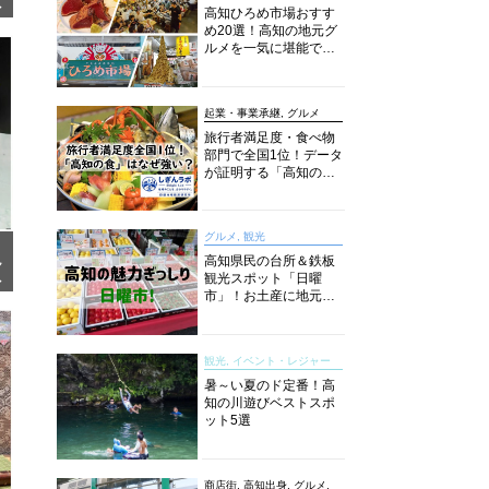
卓
高知ひろめ市場おすす
ゆ
め20選！高知の地元グ
ルメを一気に堪能でき
る超人気スポットを徹
底解剖
起業・事業承継, グルメ
旅行者満足度・食べ物
部門で全国1位！データ
が証明する「高知の
食」の実力【しぎんラ
ボレポート】
グルメ, 観光
高知県民の台所＆鉄板
ン
観光スポット「日曜
パ
市」！お土産に地元野
し
菜、ソウルフードまで
なんでもそろう高知の
巨大街路市を徹底解
観光, イベント・レジャー
説！
暑～い夏のド定番！高
知の川遊びベストスポ
ット5選
商店街, 高知出身, グルメ,