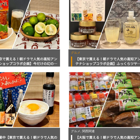
グルメ
京で買える！朝ドラで人気の高知アン
【東京で買える！朝ドラで人気の高知ア
ショップコラボ企画】今だけの幻の柑
テナショップコラボ企画】ふっくらツヤ
ぶしゅかん」と旨辛カツオ！いろいろ
ヤの新米に超希少なニホンミツバチのハ
る万能ドレッシングまで
ミツ！爽やかな果実感を楽しむゼリーま
グルメ, 関西関連
業中【東京で買える！朝ドラで人気の
【大阪で買える！朝ドラで人気の高知ア