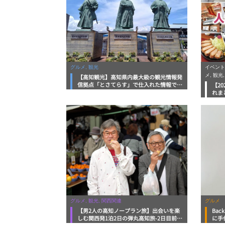
グルメ, 観光
イベント
メ, 観光
【高知観光】高知県内最大級の観光情報発
信拠点「とさてらす」で仕入れた情報で高
【2
知旅を満喫！
れま
ラン
グルメ, 観光, 関西関連
グルメ
【男2人の高知ノープラン旅】出会いを楽
Bac
しむ関西発1泊2日の弾丸高知旅-2日目前
に手