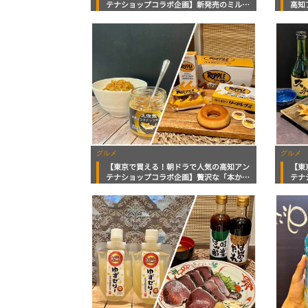
テナショップコラボ企画】新発売のミルク
高知
サブレに「あんぱん」商品！高知県民
おろ
LOVEな緑色の調味料まで
で楽
グルメ
グルメ
【東京で買える！朝ドラで人気の高知アン
【東
テナショップコラボ企画】贅沢な「本から
テナ
すみフレーク」に鰹たっぷりココナッツカ
おつ
レー！そして高知県民LOVEなリープルの
「た
スイーツまで