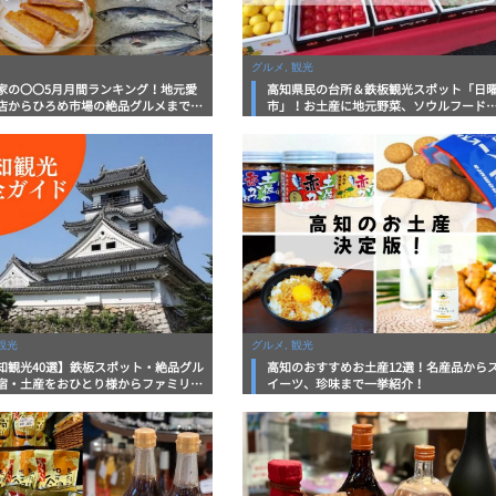
グルメ, 観光
家の〇〇5月月間ランキング！地元愛
高知県民の台所＆鉄板観光スポット「日
店からひろめ市場の絶品グルメまで今
市」！お土産に地元野菜、ソウルフード
ツい5つの記事
で なんでもそろう高知の巨大街路市を徹
底解説！
観光
グルメ, 観光
知観光40選】鉄板スポット・絶品グル
高知のおすすめお土産12選！名産品から
宿・土産をおひとり様からファミリー
イーツ、珍味まで一挙紹介！
まで徹底解説！