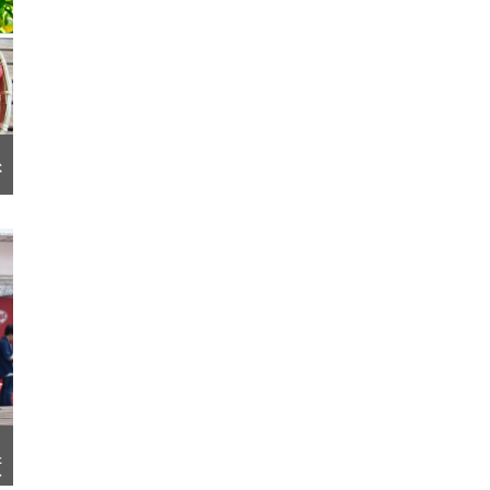
べ
た
酒