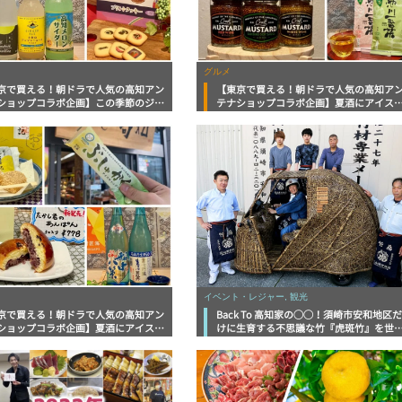
グルメ
京で買える！朝ドラで人気の高知アン
【東京で買える！朝ドラで人気の高知ア
ショップコラボ企画】この季節のジメ
テナショップコラボ企画】夏酒にアイス
を吹き飛ばす！スカッと美味しい新生
新茶！高知の旬グルメがぞくぞく登場！
さっぱりドリンク
イベント・レジャー, 観光
京で買える！朝ドラで人気の高知アン
Back To 高知家の◯◯！須崎市安和地区
ショップコラボ企画】夏酒にアイスキ
けに生育する不思議な竹『虎斑竹』を世
デー！夏のはじまりに味わいたい高知
へ発信する竹虎（株）山岸竹材店
メ