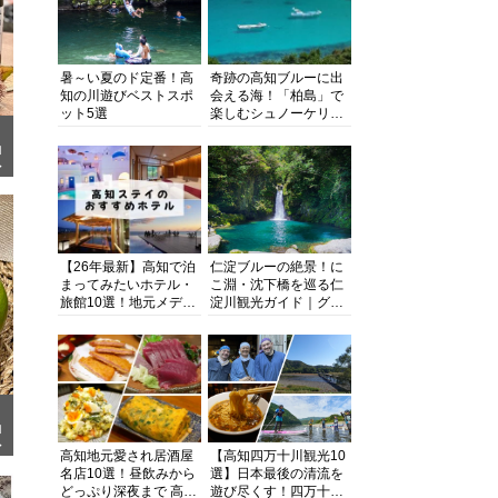
暑～い夏のド定番！高
奇跡の高知ブルーに出
知の川遊びベストスポ
会える海！「柏島」で
ット5選
楽しむシュノーケリン
グ、ダイビング、海水
浴にキャンプまで透明
コ
ク
度抜群の海の楽園を徹
底紹介
【26年最新】高知で泊
仁淀ブルーの絶景！に
まってみたいホテル・
こ淵・沈下橋を巡る仁
旅館10選！地元メディ
淀川観光ガイド｜グル
アが観光に最適な宿を
メ・宿・モデルコース
厳選
まで完全網羅！
コ
晶
高知地元愛され居酒屋
【高知四万十川観光10
名店10選！昼飲みから
選】日本最後の清流を
どっぷり深夜まで 高知
遊び尽くす！四万十川