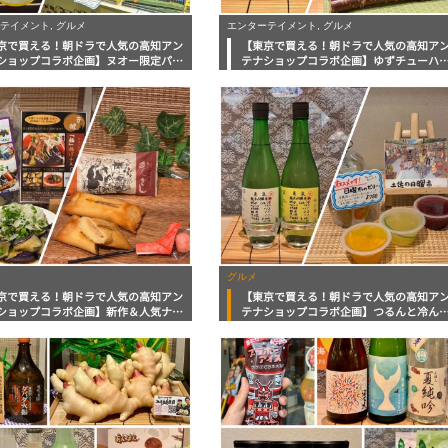
テイメント, グルメ
エンターテイメント, グルメ
京で買える！朝ドラで人気の高知アン
【東京で買える！朝ドラで人気の高知ア
ショップコラボ企画】ヌオー限定パッ
テナショップコラボ企画】ゆずチューハ
ジのお茶に「あんぱんまん」コーナー
やリープルなど夏に楽しみたい飲料や「
季節の話題をチェック！
んぱん」にまつわる新商品続々！
グルメ
京で買える！朝ドラで人気の高知アン
【東京で買える！朝ドラで人気の高知ア
ショップコラボ企画】新作＆人気ナン
テナショップコラボ企画】つるんと冷ん
ワン老舗スイーツにユズたっぷりのぽ
り果実のゼリーやご飯の炊き上がりが楽
とトロッと食感の冷凍ナス！
みになる香り米まで