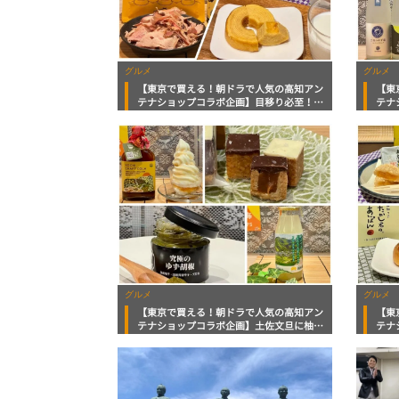
グルメ
グルメ
【東京で買える！朝ドラで人気の高知アン
【東
テナショップコラボ企画】目移り必至！？
テナ
しっとり柔らかなカツオのおつまみに高知
ジメ
のローカル食材を活かしたバウムクーヘン
姜に
グルメ
グルメ
【東京で買える！朝ドラで人気の高知アン
【東
テナショップコラボ企画】土佐文旦に柚子
テナ
に宗田節！素材にこだわるイチオシグルメ
ャン
が目白押し！
グル