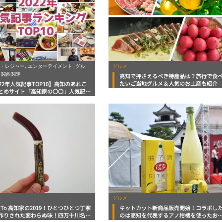
・レジャー, エンターテイメント, グル
グルメ
, 関西関連
高知で押さえるべき特産品は？旅行で食
たいご当地グルメ＆人気のお土産も紹介
022年人気記事TOP10】高知のあれこ
とめサイト「高知家の〇〇」人気記事
キング
グルメ
k To 高知家の2019！ひとつひとつ丁寧
キットカット新商品販売開始！コラボし
作りされた変わらぬ味！四万十川名物
のは高知を代表するアノ柑橘を使ったお