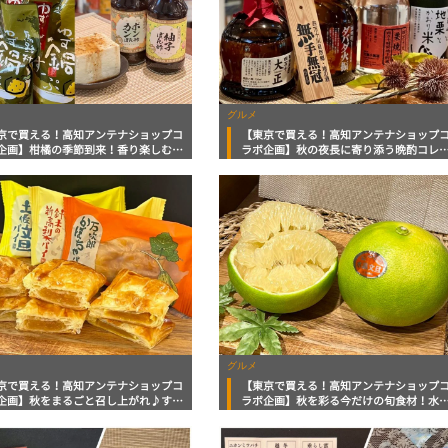
グルメ
京で買える！高知アンテナショップコ
【東京で買える！高知アンテナショップ
企画】柑橘の季節到来！香り楽しむポ
ラボ企画】秋の夜長に寄り添う晩酌コレ
・文旦レモンジュース・ゆず鍋つゆ
ション！芋・栗焼酎・日本酒・どぶろく
グルメ
京で買える！高知アンテナショップコ
【東京で買える！高知アンテナショップ
企画】秋をまるごと召し上がれ♪すぐ
ラボ企画】秋を彩る今だけの旬食材！水
たい和洋菓子
文旦・新高梨・栗の渋皮煮