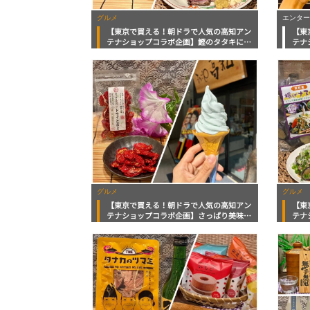
グルメ
エンター
【東京で買える！朝ドラで人気の高知アン
【東
テナショップコラボ企画】鰹のタタキにピ
テナ
ッタリなポン酢に万能タレ！ユズのさっぱ
ケー
りゼリーまで
など
グルメ
グルメ
【東京で買える！朝ドラで人気の高知アン
【東
テナショップコラボ企画】さっぱり美味し
テナ
い天日塩ソフトに馬路村のゆず香るふりか
バー
け！猛暑を乗り切るグルメがたくさん
ん酢