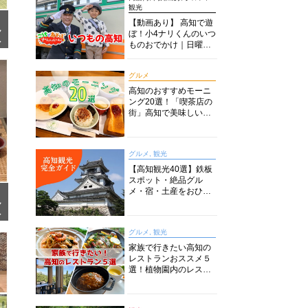
観光
【動画あり】 高知で遊
ン
ぼ！小4ナリくんのいつ
イ
ものおでかけ｜日曜市
あ
に水族館に路面電車に
あちこち巡り
グルメ
高知のおすすめモーニ
ング20選！「喫茶店の
街」高知で美味しい喫
茶店・カフェモーニン
グをいただきます！
グルメ, 観光
【高知観光40選】鉄板
スポット・絶品グル
メ・宿・土産をおひと
り様からファミリー向
ン
けまで徹底解説！
や
し
グルメ, 観光
家族で行きたい高知の
レストランおススメ５
選！植物園内のレスト
ランからイタリアンに
中華まで楽しめる