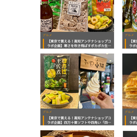
グルメ
グルメ
【東京で買える！高知アンテナショップコ
【東
ラボ企画】寒さを吹き飛ばすポカポカ生
ラボ
姜・ピリリと辛い四方竹おつまみ
ン酢
グルメ
グルメ
【東京で買える！高知アンテナショップコ
【東
ラボ企画】四万十栗ソフトや四角い「四方
ラボ
竹」いますぐ食べたい高知の秋の味覚！
食べ