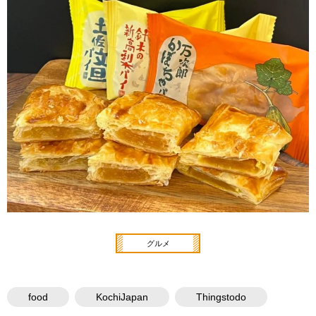
グルメ
food
KochiJapan
Thingstodo