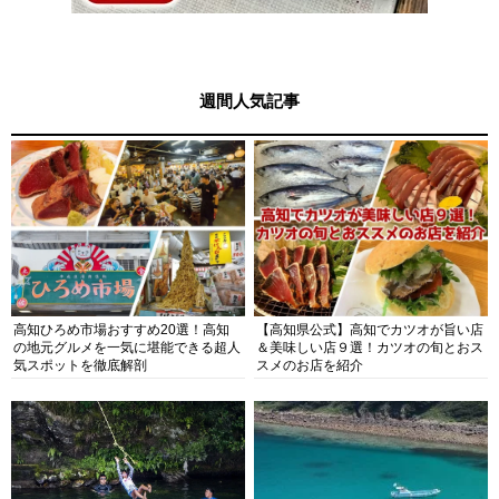
週間人気記事
高知ひろめ市場おすすめ20選！高知
【高知県公式】高知でカツオが旨い店
の地元グルメを一気に堪能できる超人
＆美味しい店９選！カツオの旬とおス
気スポットを徹底解剖
スメのお店を紹介