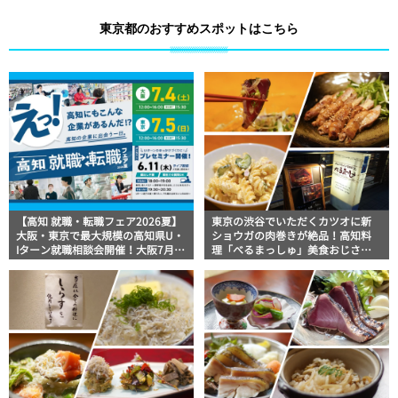
東京都のおすすめスポットはこちら
【高知 就職・転職フェア2026夏】
東京の渋谷でいただくカツオに新
大阪・東京で最大規模の高知県U・
ショウガの肉巻きが絶品！高知料
Iターン就職相談会開催！大阪7月4
理「べるまっしゅ」美食おじさん
日（土）・東京7月5日（日）
マッキー牧元の高知満腹日記【高
知グルメPro】