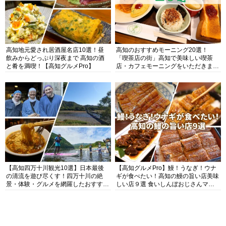
高知地元愛され居酒屋名店10選！昼
高知のおすすめモーニング20選！
飲みからどっぷり深夜まで 高知の酒
「喫茶店の街」高知で美味しい喫茶
と肴を満喫！【高知グルメPro】
店・カフェモーニングをいただきま
す！
【高知四万十川観光10選】日本最後
【高知グルメPro】鰻！うなぎ！ウナ
の清流を遊び尽くす！四万十川の絶
ギが食べたい！高知の鰻の旨い店美味
景・体験・グルメを網羅したおすすめ
しい店９選 食いしんぼおじさんマッ
ガイド
キー牧元の高知満腹日記セレクション