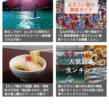
車なしでOK！ はじめての高知を2
【2026年版よさこい祭り徹底ガイ
泊3日で巡るモデルコース 〜高知癒
ド】競演場情報に周辺グルメに最
され女子旅〜
新トピックまで全網羅！よさこい
祭りを満喫できるよさこい情報完
全版
【カップ麺化で話題】高知・帯屋
夏に行きたい魅力的な高知の情報
町の行列店「塩伝説 なゆた」透き
が盛りだくさん！7月の月間人気記
通る極上鯛出汁ラーメンの魅力を
事ランキングベスト5！
徹底解剖 ｜ほっとこうちオススメ
情報