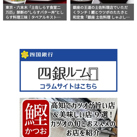
東京・六本木「土佐しらす食堂二
銀座の王道の土佐料理店でいただ
万匹」禁断の”しらすバター丼”とし
くランチ！鰹とウツボのたたきと
らす料理三昧｜タベアルキスト・
和定食「銀座 土佐料理 しゃぶしゃ
マッキー牧元の高知満腹日記【高
ぶ 祢保希（ねぼけ）」｜美食おじ
知グルメPro】
さんマッキー牧元の高知満腹日記
【高知グルメPro】