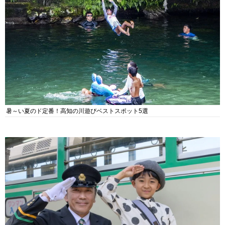
暑～い夏のド定番！高知の川遊びベストスポット5選