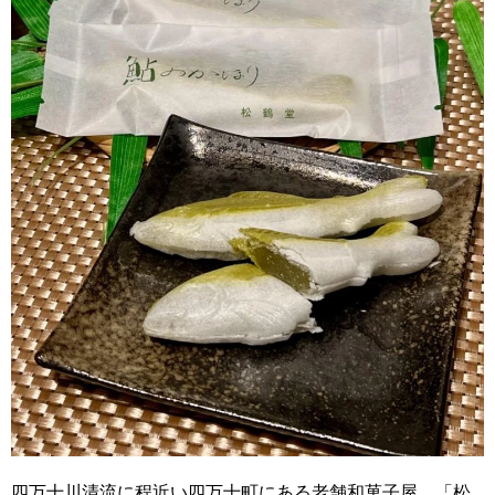
四万十川清流に程近い四万十町にある老舗和菓子屋、「松