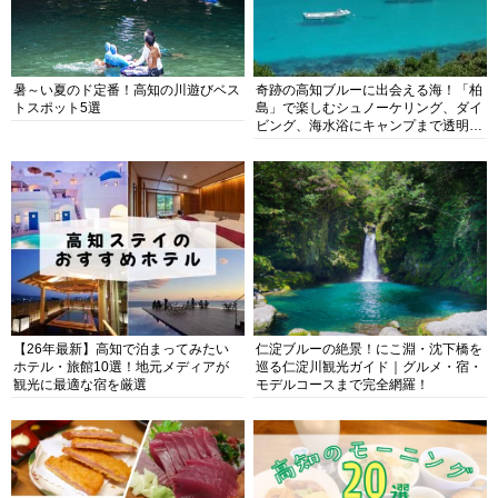
暑～い夏のド定番！高知の川遊びベス
奇跡の高知ブルーに出会える海！「柏
トスポット5選
島」で楽しむシュノーケリング、ダイ
ビング、海水浴にキャンプまで透明度
抜群の海の楽園を徹底紹介
【26年最新】高知で泊まってみたい
仁淀ブルーの絶景！にこ淵・沈下橋を
ホテル・旅館10選！地元メディアが
巡る仁淀川観光ガイド｜グルメ・宿・
観光に最適な宿を厳選
モデルコースまで完全網羅！