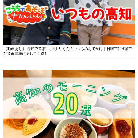
【動画あり】 高知で遊ぼ！小4ナリくんのいつものおでかけ｜日曜市に水族館
に路面電車にあちこち巡り