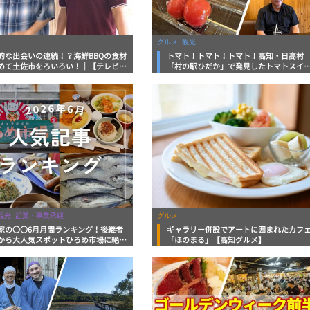
グルメ, 観光
的な出会いの連続！？海鮮BBQの食材
トマト！トマト！トマト！高知・日高村
めて土佐市をろいろい！｜【テレビ高
「村の駅ひだか」で発見したトマトスイ
イアップ企画】FUJIWARAのキテレツ
ツにトマトたっぷりごはんに地元野菜ま
く！
並ぶ直売所
 観光, 起業・事業承継
グルメ
家の〇〇6月月間ランキング！後継者
ギャラリー併設でアートに囲まれたカフ
から大人気スポットひろめ市場に絶品
「ほのまる」【高知グルメ】
オまで今月のアツい5記事！