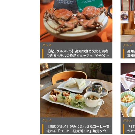
グルメ
グルメ
【高知グルメPro】高知の食と文化を満喫
高知
できるホテルの絶品ビュッフェ「OMO7
高知
by 星野リゾート」フードジャーナリス
材豊
ト・マッキー牧元の高知満腹日記
ト・
ルメP
グルメ
グルメ
【高知グルメ】好みに合わせたコーヒーを
「ST
淹れる「コーヒー研究所・Ｍ」地元タウン
がセ