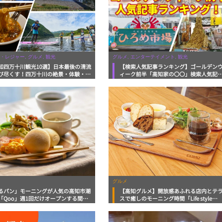
・レジャー, グルメ, 観光
グルメ, エンターテイメント, 観光
知四万十川観光10選】日本最後の清流
【検索人気記事ランキング】ゴールデン
び尽くす！四万十川の絶景・体験・グ
ィーク前半「高知家の〇〇」検索人気記
を網羅したおすすめガイド
ランキング！4月29日～5月4日
グルメ
るパン」モーニングが人気の高知市潮
【高知グルメ】開放感あふれる店内とテ
「Qoo」週1回だけオープンする間借
スで癒しのモーニング時間「Life style
ーニング店【高知グルメ】
shop & Dining COMO」