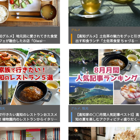
グルメ
知グルメ】地元民に愛されてきた食堂
【高知グルメ】土佐茶の魅力をグッと引
フェが融合したお店「Oiwai
出す和食ランチ「土佐茶食堂 ちゃづる」
tchen」地元タウン誌おススメ情報
地元タウン誌おススメ情報
観光
グルメ, 観光
で行きたい高知のレストランおススメ
【高知家の○○月間人気記事ベスト5】高
！植物園内のレストランからイタリア
知の夏を楽しむアクティビティ盛りだく
中華まで楽しめる
ん！見逃せないご当地グルメ情報まで