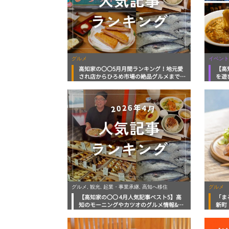
グルメ
イベント
高知家の〇〇5月月間ランキング！地元愛
【高
され店からひろめ市場の絶品グルメまで今
を遊
月アツい5つの記事
ルメ
グルメ, 観光, 起業・事業承継, 高知へ移住
グルメ
【高知家の〇〇 4月人気記事ベスト5】高
「ま
知のモーニングやカツオのグルメ情報&後
新町
継者募集記事に道の駅記事がランクイン！
りモ