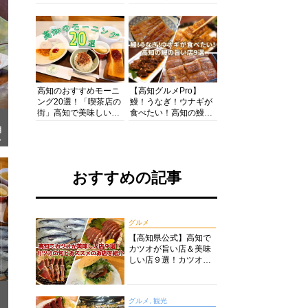
の酒と肴を満喫！【高
の絶景・体験・グルメ
知グルメPro】
を網羅したおすすめガ
イド
高知のおすすめモーニ
【高知グルメPro】
ング20選！「喫茶店の
鰻！うなぎ！ウナギが
街」高知で美味しい喫
食べたい！高知の鰻の
茶店・カフェモーニン
旨い店美味しい店９選
朝
グをいただきます！
食いしんぼおじさんマ
ニ
ッキー牧元の高知満腹
日記セレクション
おすすめの記事
グルメ
【高知県公式】高知で
カツオが旨い店＆美味
しい店９選！カツオの
旬とおススメのお店を
紹介
グルメ, 観光