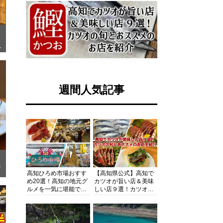
ー
で
週間人気記事
ェ
高知ひろめ市場おすす
【高知県公式】高知で
め20選！高知の地元グ
カツオが旨い店＆美味
ルメを一気に堪能でき
しい店９選！カツオの
る超人気スポットを徹
旬とおススメのお店を
底解剖
紹介