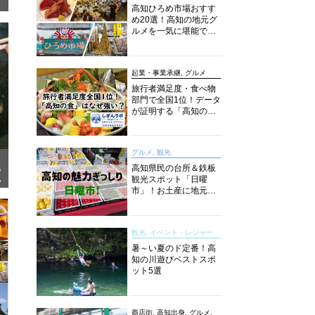
高知ひろめ市場おすす
め20選！高知の地元グ
ルメを一気に堪能でき
る超人気スポットを徹
底解剖
起業・事業承継, グルメ
旅行者満足度・食べ物
部門で全国1位！データ
が証明する「高知の
食」の実力【しぎんラ
ボレポート】
グルメ, 観光
高知県民の台所＆鉄板
ラ
観光スポット「日曜
て
市」！お土産に地元野
」
菜、ソウルフードまで
なんでもそろう高知の
巨大街路市を徹底解
観光, イベント・レジャー
説！
暑～い夏のド定番！高
知の川遊びベストスポ
ット5選
商店街, 高知出身, グルメ,