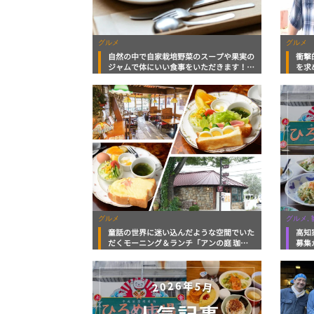
グルメ
グルメ
自然の中で自家栽培野菜のスープや果実の
衝撃
ジャムで体にいい食事をいただきます！
を求
「Cafe Chick（カフェチック）」【高知グ
知タ
ルメ】
が咲
グルメ
グルメ,
童話の世界に迷い込んだような空間でいた
高知
だくモーニング＆ランチ「アンの庭 珈琲
募集
店」【高知グルメ】
カツ