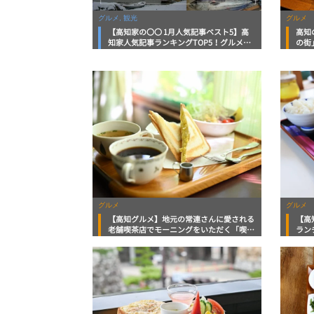
グルメ, 観光
グルメ
【高知家の〇〇 1月人気記事ベスト5】高
高知
知家人気記事ランキングTOP5！グルメ情
の街
報から観光情報まで！
ニン
グルメ
グルメ
【高知グルメ】地元の常連さんに愛される
【高
老舗喫茶店でモーニングをいただく「喫茶
ラン
HAMADA」地元タウン誌おススメ情報
元タ