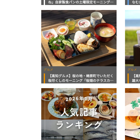
ね」自家製食パンの土曜限定モーニング
なむ
【高知グルメ】
まで
グルメ
グルメ
【高知グルメ】桜の地・梼原町でいただく
【高
桜尽くしのモーニング「桜畑のテラスカフ
雄大
ェ」
「SUN