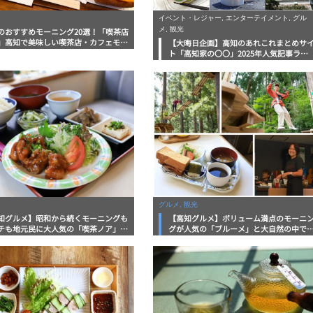
イベント・レジャー, エンターテイメント, グル
メ, 観光
のおすすめモーニング20選！「喫茶店
」高知で美味しい喫茶店・カフェモー
【大晦日企画】高知のあれこれまとめサ
グをいただきます！
ト「高知家の〇〇」2025年人気記事ラン
キング ベスト10 発表！
グルメ, 観光
知グルメ】昭和から続くモーニングも
【高知グルメ】ボリューム満点のモーニ
チも地元民に大人気の「喫茶ノア」地
グが人気の「ブルーメ」と大自然の中で
ウン誌おススメ情報
格アスレチックが楽しめる「フォレスト
ドベンチャー」地元タウン誌おススメ情