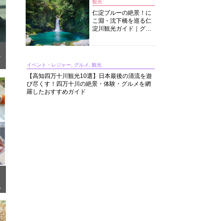
観光
仁淀ブルーの絶景！に
こ淵・沈下橋を巡る仁
淀川観光ガイド｜グル
メ・宿・モデルコース
まで完全網羅！
き
イベント・レジャー, グルメ, 観光
【高知四万十川観光10選】日本最後の清流を遊
び尽くす！四万十川の絶景・体験・グルメを網
羅したおすすめガイド
さ