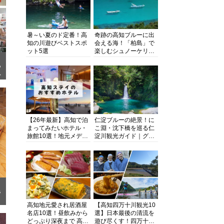
暑～い夏のド定番！高
奇跡の高知ブルーに出
知の川遊びベストスポ
会える海！「柏島」で
ット5選
楽しむシュノーケリン
グ、ダイビング、海水
浴にキャンプまで透明
ウ
事
度抜群の海の楽園を徹
底紹介
【26年最新】高知で泊
仁淀ブルーの絶景！に
まってみたいホテル・
こ淵・沈下橋を巡る仁
旅館10選！地元メディ
淀川観光ガイド｜グル
アが観光に最適な宿を
メ・宿・モデルコース
厳選
まで完全網羅！
ラ
高知地元愛され居酒屋
【高知四万十川観光10
名店10選！昼飲みから
選】日本最後の清流を
どっぷり深夜まで 高知
遊び尽くす！四万十川