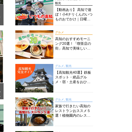
観光
【動画あり】 高知で遊
ぼ！小4ナリくんのいつ
イ
ものおでかけ｜日曜市
に水族館に路面電車に
あちこち巡り
グルメ
高知のおすすめモーニ
ング20選！「喫茶店の
街」高知で美味しい喫
茶店・カフェモーニン
グをいただきます！
グルメ, 観光
【高知観光40選】鉄板
スポット・絶品グル
メ・宿・土産をおひと
り様からファミリー向
けまで徹底解説！
ン
本
グルメ, 観光
ア
報
家族で行きたい高知の
レストランおススメ５
選！植物園内のレスト
ランからイタリアンに
中華まで楽しめる