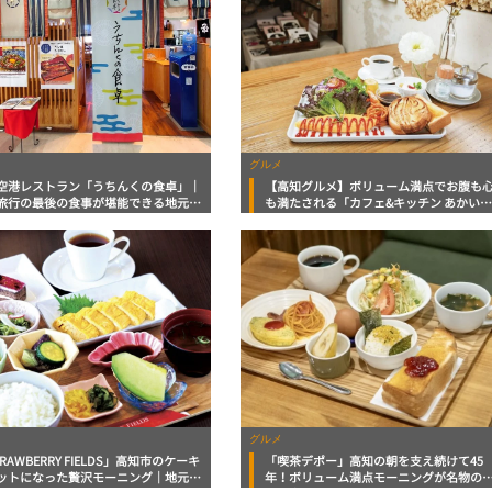
グルメ
空港レストラン「うちんくの食卓」｜
【高知グルメ】ボリューム満点でお腹も
旅行の最後の食事が堪能できる地元食
も満たされる「カフェ&キッチン あかい
富なレストラン フードジャーナリス
み」地元タウン誌おススメ情報
マッキー牧元の高知満腹日記【高知グ
ro】
グルメ
RAWBERRY FIELDS」高知市のケーキ
「喫茶デポー」高知の朝を支え続けて45
ットになった贅沢モーニング｜地元タ
年！ボリューム満点モーニングが名物の