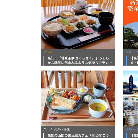
グルメ
グルメ, 
高知市「甘味茶寮 さくらさく。」うらら
【高
かな陽気に包まれるような気持ちでラン
メ・
チ・モーニングがいただける 「高知グル
向け
メ」
グルメ, 高知へ移住
グルメ, 
高知の山間の古民家カフェ「本と宿 こう
【高