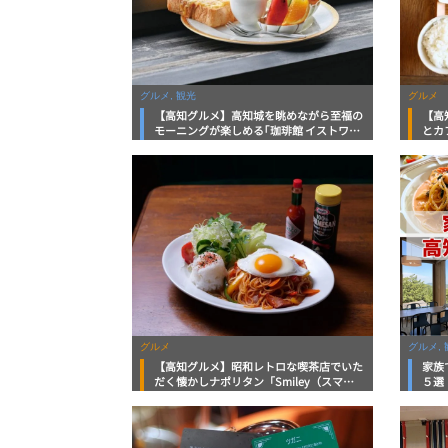
グルメ, 観光
グルメ
【高知グルメ】高知城を眺めながら至福の
【高
モーニングが楽しめる｢珈琲館 イストワー
とカ
ル｣地元タウン誌おススメ情報
Ki
グルメ
グルメ, 
【高知グルメ】昭和レトロな喫茶店でいた
家族
だく懐かしナポリタン「Smiley（スマイ
５選
リー）」地元タウン誌おススメ情報
ンに