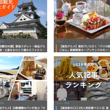
観光
グルメ
知観光40選】鉄板スポット・絶品グル
【高知グルメ】高知でいただく「パリの
宿・土産をおひとり様からファミリー
ごはん」新鮮野菜オープンサンドのモー
まで徹底解説！
ングプレートが楽しめる「Café&Rest
Ému（カフェレストエミュ）」
観光
グルメ, 観光
知グルメ】30数種類のパンが並ぶ「ひ
【高知家の〇〇 3月人気記事ベスト5】高