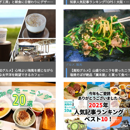
ぎ工房」と朝食に日替わりにデザート
知家人気記事ランキングTOP5！大阪・高
いただける「道の駅 東洋町」
知のグルメ情報がランクイン！
グルメ, 観光
知グルメ】心地よい海風を感じながら
【高知グルメ】山盛りのニラを使ったニ
な太平洋を眺望できるカフェ
塩焼そばが絶品「廣末屋」と買って食べ
LIFE COFFEE WAVES.」
遊べる海辺の複合施設「ヤ・シィパーク