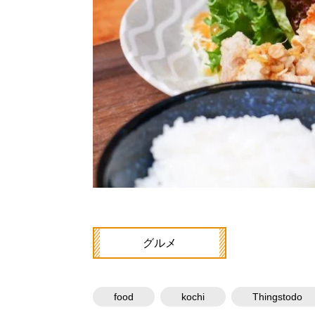
グルメ
food
kochi
Thingstodo