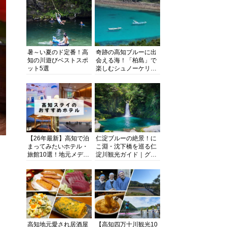
暑～い夏のド定番！高
奇跡の高知ブルーに出
知の川遊びベストスポ
会える海！「柏島」で
ット5選
楽しむシュノーケリン
グ、ダイビング、海水
浴にキャンプまで透明
度抜群の海の楽園を徹
底紹介
【26年最新】高知で泊
仁淀ブルーの絶景！に
まってみたいホテル・
こ淵・沈下橋を巡る仁
旅館10選！地元メディ
淀川観光ガイド｜グル
アが観光に最適な宿を
メ・宿・モデルコース
厳選
まで完全網羅！
高知地元愛され居酒屋
【高知四万十川観光10