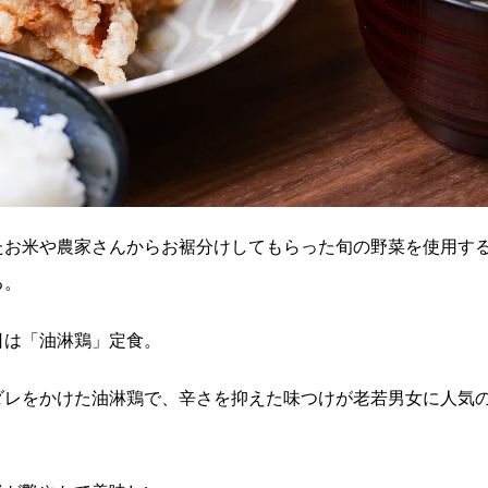
たお米や農家さんからお裾分けしてもらった旬の野菜を使用す
る。
日は「油淋鶏」定食。
ダレをかけた油淋鶏で、辛さを抑えた味つけが老若男女に人気