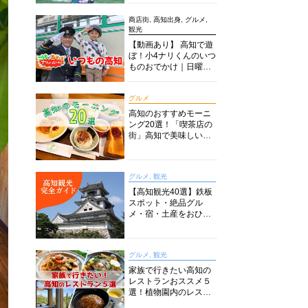
商店街, 高知出身, グルメ,
観光
【動画あり】 高知で遊
ぼ！小4ナリくんのいつ
ものおでかけ｜日曜市
に水族館に路面電車に
あちこち巡り
グルメ
高知のおすすめモーニ
ング20選！「喫茶店の
街」高知で美味しい喫
茶店・カフェモーニン
グをいただきます！
グルメ, 観光
【高知観光40選】鉄板
スポット・絶品グル
メ・宿・土産をおひと
り様からファミリー向
けまで徹底解説！
グルメ, 観光
家族で行きたい高知の
レストランおススメ５
選！植物園内のレスト
ランからイタリアンに