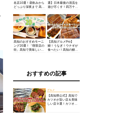
名店10選！昼飲みから
選】日本最後の清流を
どっぷり深夜まで 高知
遊び尽くす！四万十川
の酒と肴を満喫！【高
の絶景・体験・グルメ
知グルメPro】
を網羅したおすすめガ
介
イド
高知のおすすめモーニ
【高知グルメPro】
ング20選！「喫茶店の
鰻！うなぎ！ウナギが
街」高知で美味しい喫
食べたい！高知の鰻の
茶店・カフェモーニン
旨い店美味しい店９選
グをいただきます！
食いしんぼおじさんマ
ッキー牧元の高知満腹
日記セレクション
おすすめの記事
グルメ
【高知県公式】高知で
カツオが旨い店＆美味
しい店９選！カツオの
旬とおススメのお店を
紹介