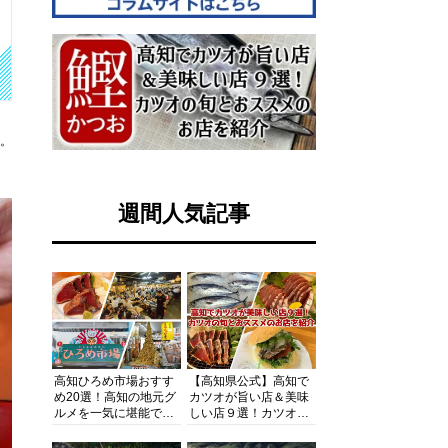
す。
週間人気記事
高知ひろめ市場おすす
【高知県公式】高知で
め20選！高知の地元グ
カツオが旨い店＆美味
ルメを一気に堪能でき
しい店９選！カツオの
る超人気スポットを徹
旬とおススメのお店を
底解剖
紹介