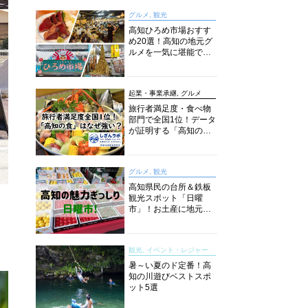
グルメ, 観光
高知ひろめ市場おすす
め20選！高知の地元グ
ルメを一気に堪能でき
る超人気スポットを徹
底解剖
起業・事業承継, グルメ
旅行者満足度・食べ物
部門で全国1位！データ
が証明する「高知の
食」の実力【しぎんラ
ボレポート】
グルメ, 観光
高知県民の台所＆鉄板
観光スポット「日曜
市」！お土産に地元野
菜、ソウルフードまで
なんでもそろう高知の
巨大街路市を徹底解
観光, イベント・レジャー
説！
暑～い夏のド定番！高
知の川遊びベストスポ
ット5選