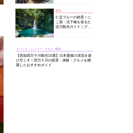
中華まで楽しめる
観光
り
仁淀ブルーの絶景！に
こ淵・沈下橋を巡る仁
淀川観光ガイド｜グル
メ・宿・モデルコース
まで完全網羅！
イベント・レジャー, グルメ, 観光
【高知四万十川観光10選】日本最後の清流を遊
び尽くす！四万十川の絶景・体験・グルメを網
羅したおすすめガイド