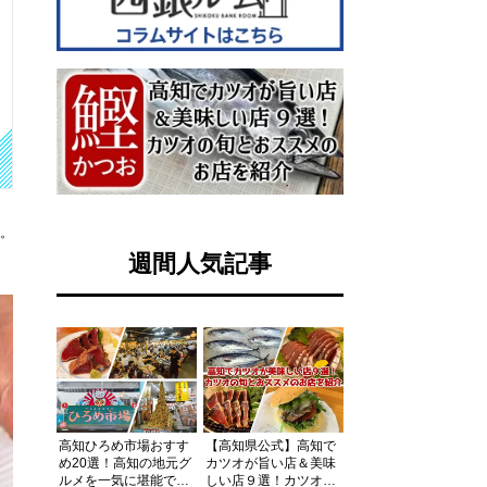
す。
週間人気記事
高知ひろめ市場おすす
【高知県公式】高知で
め20選！高知の地元グ
カツオが旨い店＆美味
ルメを一気に堪能でき
しい店９選！カツオの