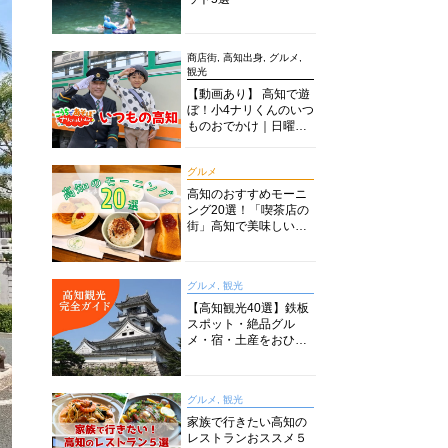
商店街, 高知出身, グルメ,
観光
【動画あり】 高知で遊
ぼ！小4ナリくんのいつ
ものおでかけ｜日曜市
に水族館に路面電車に
あちこち巡り
グルメ
高知のおすすめモーニ
ング20選！「喫茶店の
街」高知で美味しい喫
茶店・カフェモーニン
グをいただきます！
グルメ, 観光
【高知観光40選】鉄板
スポット・絶品グル
メ・宿・土産をおひと
り様からファミリー向
けまで徹底解説！
グルメ, 観光
家族で行きたい高知の
レストランおススメ５