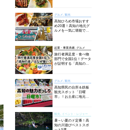
旬とおススメのお店を
紹介
グルメ, 観光
高知ひろめ市場おすす
め20選！高知の地元グ
ルメを一気に堪能でき
る超人気スポットを徹
底解剖
起業・事業承継, グルメ
旅行者満足度・食べ物
部門で全国1位！データ
が証明する「高知の
食」の実力【しぎんラ
ボレポート】
グルメ, 観光
う
高知県民の台所＆鉄板
観光スポット「日曜
市」！お土産に地元野
菜、ソウルフードまで
なんでもそろう高知の
巨大街路市を徹底解
観光, イベント・レジャー
説！
暑～い夏のド定番！高
知の川遊びベストスポ
ット5選