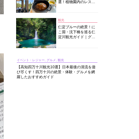
選！植物園内のレスト
ランからイタリアンに
中華まで楽しめる
観光
仁淀ブルーの絶景！に
こ淵・沈下橋を巡る仁
淀川観光ガイド｜グル
メ・宿・モデルコース
まで完全網羅！
イベント・レジャー, グルメ, 観光
【高知四万十川観光10選】日本最後の清流を遊
び尽くす！四万十川の絶景・体験・グルメを網
羅したおすすめガイド