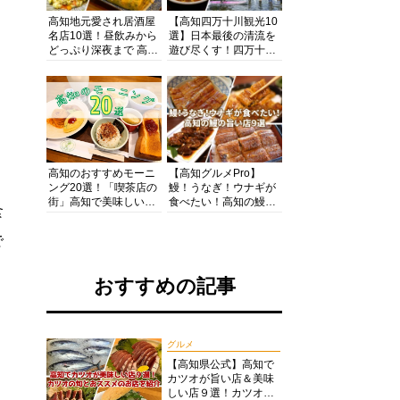
高知地元愛され居酒屋
【高知四万十川観光10
名店10選！昼飲みから
選】日本最後の清流を
どっぷり深夜まで 高知
遊び尽くす！四万十川
の酒と肴を満喫！【高
の絶景・体験・グルメ
知グルメPro】
を網羅したおすすめガ
イド
高知のおすすめモーニ
【高知グルメPro】
ング20選！「喫茶店の
鰻！うなぎ！ウナギが
街」高知で美味しい喫
食べたい！高知の鰻の
食
茶店・カフェモーニン
旨い店美味しい店９選
グをいただきます！
食いしんぼおじさんマ
で
ッキー牧元の高知満腹
日記セレクション
おすすめの記事
グルメ
【高知県公式】高知で
カツオが旨い店＆美味
しい店９選！カツオの