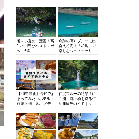
る超人気スポットを徹
旬とおススメのお店を
底解剖
紹介
暑～い夏のド定番！高
奇跡の高知ブルーに出
知の川遊びベストスポ
会える海！「柏島」で
ット5選
楽しむシュノーケリン
グ、ダイビング、海水
浴にキャンプまで透明
度抜群の海の楽園を徹
底紹介
【26年最新】高知で泊
仁淀ブルーの絶景！に
まってみたいホテル・
こ淵・沈下橋を巡る仁
旅館10選！地元メディ
淀川観光ガイド｜グル
アが観光に最適な宿を
メ・宿・モデルコース
厳選
まで完全網羅！