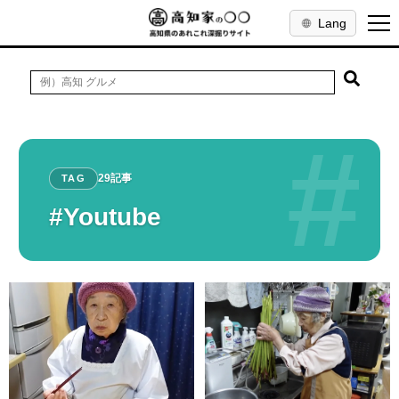
Lang
#
29記事
TAG
#Youtube