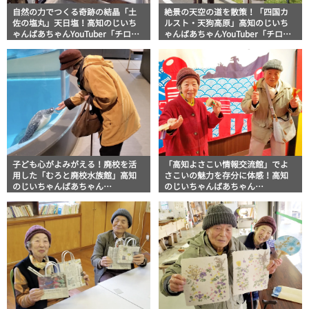
自然の力でつくる奇跡の結晶「土
絶景の天空の道を散策！「四国カ
佐の塩丸」天日塩！高知のじいち
ルスト・天狗高原」高知のじいち
ゃんばあちゃんYouTuber「チロち
ゃんばあちゃんYouTuber「チロち
ゃん」
ゃん」
子ども心がよみがえる！廃校を活
「高知よさこい情報交流館」でよ
用した「むろと廃校水族館」高知
さこいの魅力を存分に体感！高知
のじいちゃんばあちゃん
のじいちゃんばあちゃん
YouTuber「チロちゃん」
YouTuber「チロちゃん」