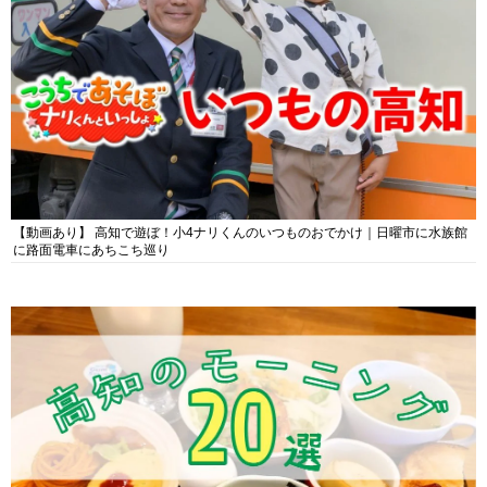
【動画あり】 高知で遊ぼ！小4ナリくんのいつものおでかけ｜日曜市に水族館
に路面電車にあちこち巡り