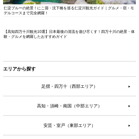
仁淀ブルーの絶景！にこ淵・沈下橋を巡る仁淀川観光ガイド｜グルメ・宿・モ
デルコースまで完全網羅！
【高知四万十川観光10選】日本最後の清流を遊び尽くす！四万十川の絶景・体
験・グルメを網羅したおすすめガイド
エリアから探す
足摺・四万十（西部エリア）
▶︎
高知・須崎・南国（中部エリア）
▶︎
安芸・室戸（東部エリア）
▶︎