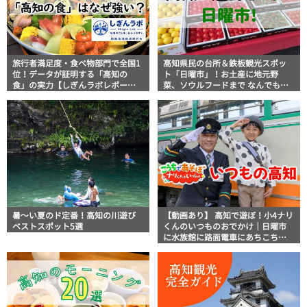
旅行者満足度・食べ物部門で全国1
高知県民の台所＆鉄板観光スポッ
位！データが証明する「高知の
ト「日曜市」！お土産に地元野
食」の実力【しぎんラボレポー
菜、ソウルフードまで なんでもそ
ト】
ろう高知の巨大街路市を徹底解
説！
暑～い夏のド定番！高知の川遊び
【動画あり】 高知で遊ぼ！小4ナリ
ベストスポット5選
くんのいつものおでかけ｜日曜市
に水族館に路面電車にあちこち巡
り