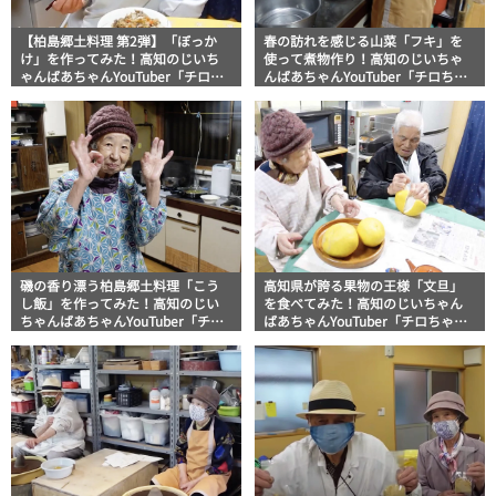
【柏島郷土料理 第2弾】「ぼっか
春の訪れを感じる山菜「フキ」を
け」を作ってみた！高知のじいち
使って煮物作り！高知のじいちゃ
ゃんばあちゃんYouTuber「チロち
んばあちゃんYouTuber「チロちゃ
ゃん」
ん」
磯の香り漂う柏島郷土料理「こう
高知県が誇る果物の王様「文旦」
し飯」を作ってみた！高知のじい
を食べてみた！高知のじいちゃん
ちゃんばあちゃんYouTuber「チロ
ばあちゃんYouTuber「チロちゃ
ちゃん」
ん」