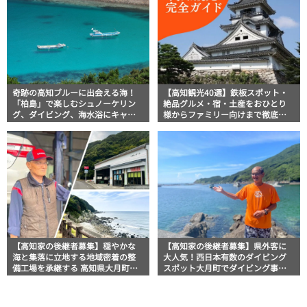
奇跡の高知ブルーに出会える海！
【高知観光40選】鉄板スポット・
「柏島」で楽しむシュノーケリン
絶品グルメ・宿・土産をおひとり
グ、ダイビング、海水浴にキャン
様からファミリー向けまで徹底解
プまで透明度抜群の海の楽園を徹
説！
底紹介
【高知家の後継者募集】穏やかな
【高知家の後継者募集】県外客に
海と集落に立地する地域密着の整
大人気！西日本有数のダイビング
備工場を承継する 高知県大月町
スポット大月町でダイビング事業
「二神モータース」
を引き継ぐ 高知県・大月町「うみ
ほたる」