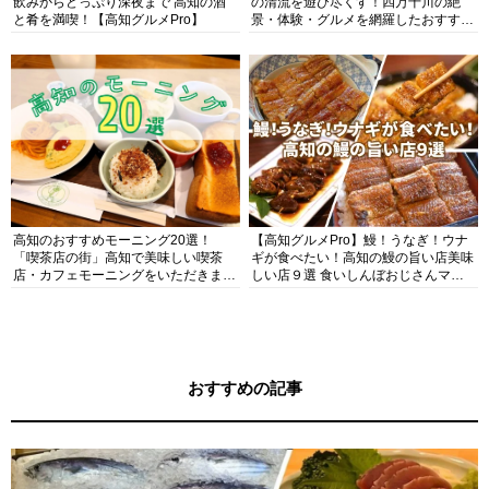
飲みからどっぷり深夜まで 高知の酒
の清流を遊び尽くす！四万十川の絶
と肴を満喫！【高知グルメPro】
景・体験・グルメを網羅したおすすめ
ガイド
高知のおすすめモーニング20選！
【高知グルメPro】鰻！うなぎ！ウナ
「喫茶店の街」高知で美味しい喫茶
ギが食べたい！高知の鰻の旨い店美味
店・カフェモーニングをいただきま
しい店９選 食いしんぼおじさんマッ
す！
キー牧元の高知満腹日記セレクション
おすすめの記事