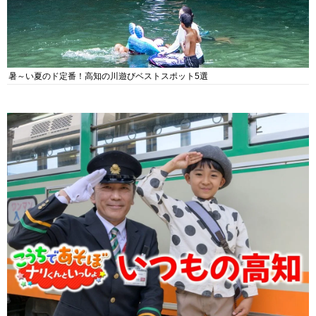
暑～い夏のド定番！高知の川遊びベストスポット5選