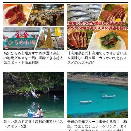
高知ひろめ市場おすすめ20選！高知
【高知県公式】高知でカツオが旨い店
の地元グルメを一気に堪能できる超人
＆美味しい店９選！カツオの旬とおス
気スポットを徹底解剖
スメのお店を紹介
暑～い夏のド定番！高知の川遊びベス
奇跡の高知ブルーに出会える海！「柏
トスポット5選
島」で楽しむシュノーケリング、ダイ
ビング、海水浴にキャンプまで透明度