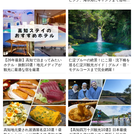
抜群の海の楽園を徹底紹介
【26年最新】高知で泊まってみたい
仁淀ブルーの絶景！にこ淵・沈下橋を
ホテル・旅館10選！地元メディアが
巡る仁淀川観光ガイド｜グルメ・宿・
観光に最適な宿を厳選
モデルコースまで完全網羅！
高知地元愛され居酒屋名店10選！昼
【高知四万十川観光10選】日本最後