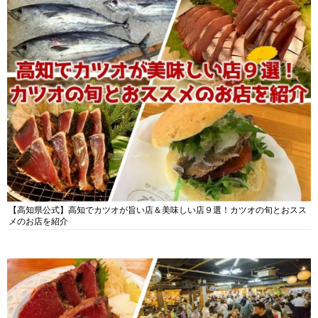
【高知県公式】高知でカツオが旨い店＆美味しい店９選！カツオの旬とおスス
メのお店を紹介