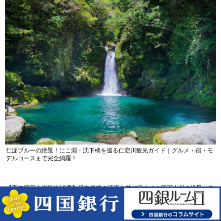
仁淀ブルーの絶景！にこ淵・沈下橋を巡る仁淀川観光ガイド｜グルメ・宿・モ
デルコースまで完全網羅！
【高知四万十川観光10選】日本最後の清流を遊び尽くす！四万十川の絶景・体
験・グルメを網羅したおすすめガイド