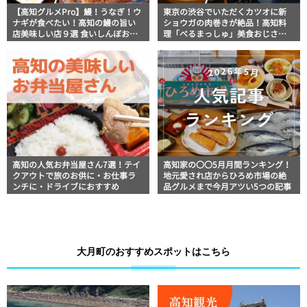
【高知グルメPro】鰻！うなぎ！ウ
東京の渋谷でいただくカツオに新
ナギが食べたい！高知の鰻の旨い
ショウガの肉巻きが絶品！高知料
店美味しい店９選 食いしんぼおじ
理「べるまっしゅ」美食おじさん
さんマッキー牧元の高知満腹日記
マッキー牧元の高知満腹日記【高
セレクション
知グルメPro】
高知の人気お弁当屋さん7選！テイ
高知家の〇〇5月月間ランキング！
クアウトで旅のお供に・お仕事ラ
地元愛され店からひろめ市場の絶
ンチに・ドライブにおすすめ
品グルメまで今月アツい5つの記事
大月町のおすすめスポットはこちら