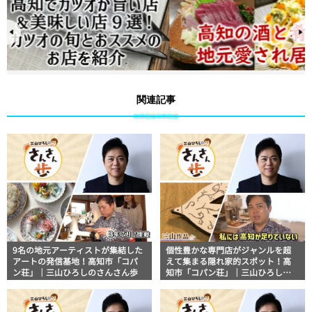
関連記事
9名の地元アーティストが集結した
個性豊かな専門店がジャンルを超
アートの発信基地！高知市「コパ
えて集まる隠れ家的スポット！高
ン荘」｜三山ひろしのさんさん歩
知市「コパン荘」｜三山ひろしの
さんさん歩