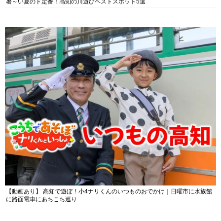
暑～い夏のド定番！高知の川遊びベストスポット5選
【動画あり】 高知で遊ぼ！小4ナリくんのいつものおでかけ｜日曜市に水族館
に路面電車にあちこち巡り