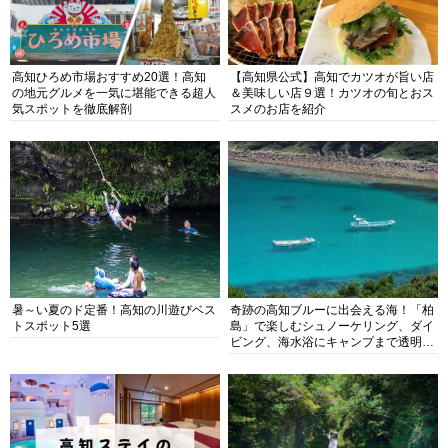
高知ひろめ市場おすすめ20選！高知
【高知県公式】高知でカツオが旨い店
の地元グルメを一気に堪能できる超人
＆美味しい店９選！カツオの旬とおス
気スポットを徹底解剖
スメのお店を紹介
暑～い夏のド定番！高知の川遊びベス
奇跡の高知ブルーに出会える海！「柏
トスポット5選
島」で楽しむシュノーケリング、ダイ
ビング、海水浴にキャンプまで透明度
抜群の海の楽園を徹底紹介