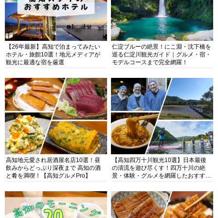
【26年最新】高知で泊まってみたい
仁淀ブルーの絶景！にこ淵・沈下橋を
ホテル・旅館10選！地元メディアが
巡る仁淀川観光ガイド｜グルメ・宿・
観光に最適な宿を厳選
モデルコースまで完全網羅！
高知地元愛され居酒屋名店10選！昼
【高知四万十川観光10選】日本最後
飲みからどっぷり深夜まで 高知の酒
の清流を遊び尽くす！四万十川の絶
と肴を満喫！【高知グルメPro】
景・体験・グルメを網羅したおすすめ
ガイド