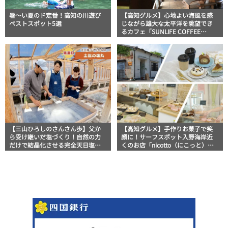
暑～い夏のド定番！高知の川遊び
【高知グルメ】心地よい海風を感
ベストスポット5選
じながら雄大な太平洋を眺望でき
るカフェ「SUNLIFE COFFEE
WAVES.」
【三山ひろしのさんさん歩】父か
【高知グルメ】手作りお菓子で笑
ら受け継いだ塩づくり！自然の力
顔に！サーフスポット入野海岸近
だけで結晶化させる完全天日塩
くのお店「nicotto（にこっと）」
「土佐の塩丸」
地元タウン誌おススメ情報