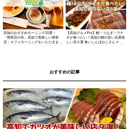
高知のおすすめモーニング20選！
【高知グルメPro】鰻！うなぎ！ウナ
「喫茶店の街」高知で美味しい喫茶
ギが食べたい！高知の鰻の旨い店美味
店・カフェモーニングをいただきま
しい店９選 食いしんぼおじさんマッ
す！
キー牧元の高知満腹日記セレクション
おすすめの記事