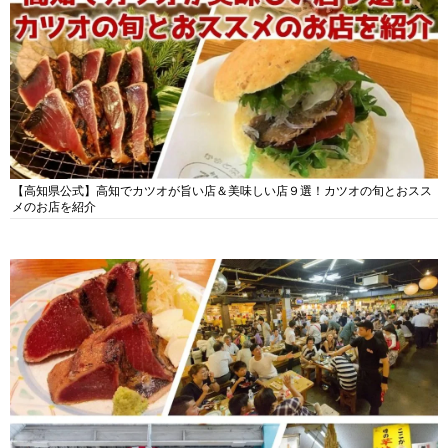
【高知県公式】高知でカツオが旨い店＆美味しい店９選！カツオの旬とおスス
メのお店を紹介