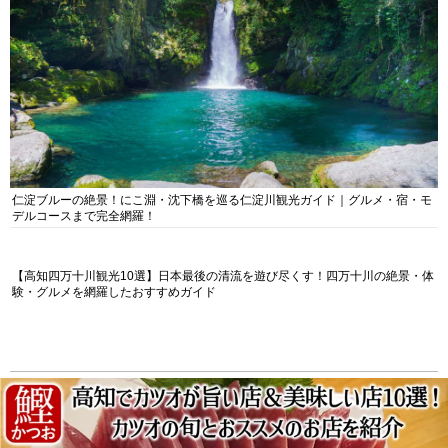
仁淀ブルーの絶景！にこ淵・沈下橋を巡る仁淀川観光ガイド｜グルメ・宿・モ
デルコースまで完全網羅！
【高知四万十川観光10選】日本最後の清流を遊び尽くす！四万十川の絶景・体
験・グルメを網羅したおすすめガイド
エリアから探す