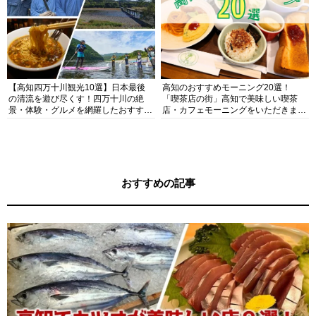
【高知四万十川観光10選】日本最後
高知のおすすめモーニング20選！
の清流を遊び尽くす！四万十川の絶
「喫茶店の街」高知で美味しい喫茶
景・体験・グルメを網羅したおすすめ
店・カフェモーニングをいただきま
ガイド
す！
おすすめの記事