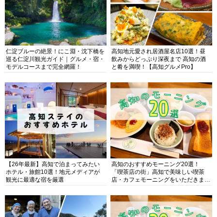
仁淀ブルーの絶景！にこ淵・沈下橋を
高知地元愛され居酒屋名店10選！昼
巡る仁淀川観光ガイド｜グルメ・宿・
飲みからどっぷり深夜まで 高知の酒
モデルコースまで完全網羅！
と肴を満喫！【高知グルメPro】
【26年最新】高知で泊まってみたい
高知のおすすめモーニング20選！
ホテル・旅館10選！地元メディアが
「喫茶店の街」高知で美味しい喫茶
観光に最適な宿を厳選
店・カフェモーニングをいただきま
す！