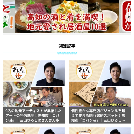
関連記事
9名の地元アーティストが集結した
個性豊かな専門店がジャンルを超
アートの発信基地！高知市「コパ
えて集まる隠れ家的スポット！高
ン荘」｜三山ひろしのさんさん歩
知市「コパン荘」｜三山ひろしの
さんさん歩