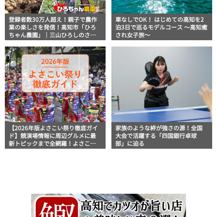
登録者数30万人超え！親子で農作
車なしでOK！ はじめての高知を2
業の楽しさを発信！高知市「ひろ
泊3日で巡るモデルコース 〜高知癒
ちゃん農園」｜三山ひろしのさん
され女子旅〜
さん歩
【2026年版よさこい祭り徹底ガイ
家族のような絆が強さの源！全国
ド】競演場情報に周辺グルメに最
大会で活躍する「四国銀行卓球
新トピックまで全網羅！よさこい
部」に迫る
祭りを満喫できるよさこい情報完
全版