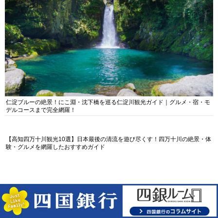
仁淀ブルーの絶景！にこ淵・沈下橋を巡る仁淀川観光ガイド｜グルメ・宿・モ
デルコースまで完全網羅！
【高知四万十川観光10選】日本最後の清流を遊び尽くす！四万十川の絶景・体
験・グルメを網羅したおすすめガイド
エリアから探す