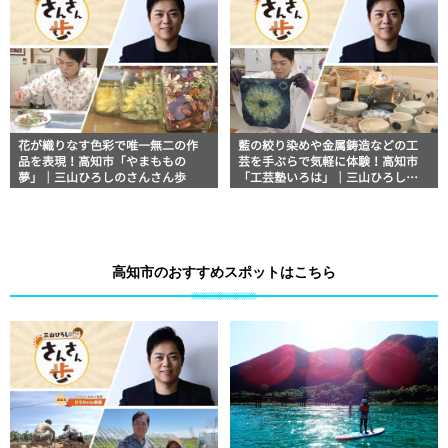
花が織りなす色彩で唯一無二の作
藍の絞り染めや金属鋳造などの工
品を表現！高知市「やまももの
芸を手ぶらで気軽に体験！高知市
夢」｜三山ひろしのさんさん歩
「工芸塾いろは」｜三山ひろしの
さんさん歩
高知市のおすすめスポットはこちら