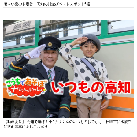
暑～い夏のド定番！高知の川遊びベストスポット5選
【動画あり】 高知で遊ぼ！小4ナリくんのいつものおでかけ｜日曜市に水族館
に路面電車にあちこち巡り