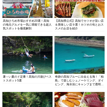
高知ひろめ市場おすすめ20選！高知
【高知県公式】高知でカツオが旨い店
の地元グルメを一気に堪能できる超人
＆美味しい店９選！カツオの旬とおス
気スポットを徹底解剖
スメのお店を紹介
暑～い夏のド定番！高知の川遊びベス
奇跡の高知ブルーに出会える海！「柏
トスポット5選
島」で楽しむシュノーケリング、ダイ
ビング、海水浴にキャンプまで透明度
抜群の海の楽園を徹底紹介