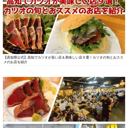
【高知県公式】高知でカツオが旨い店＆美味しい店９選！カツオの旬とおスス
メのお店を紹介