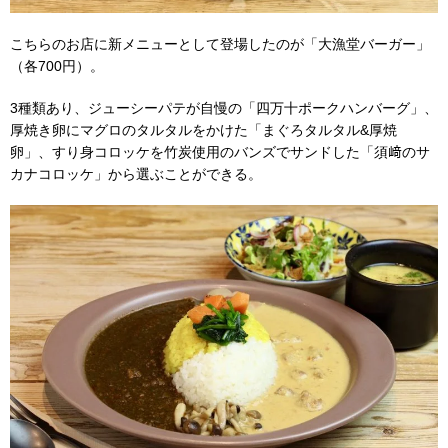
こちらのお店に新メニューとして登場したのが「大漁堂バーガー」
（各
700
円）。
3
種類あり、ジューシーパテが自慢の「四万十ポークハンバーグ」、
厚焼き卵にマグロのタルタルをかけた「まぐろタルタル
&
厚焼
卵」、すり身コロッケを竹炭使用のバンズでサンドした「須﨑のサ
カナコロッケ」から選ぶことができる。