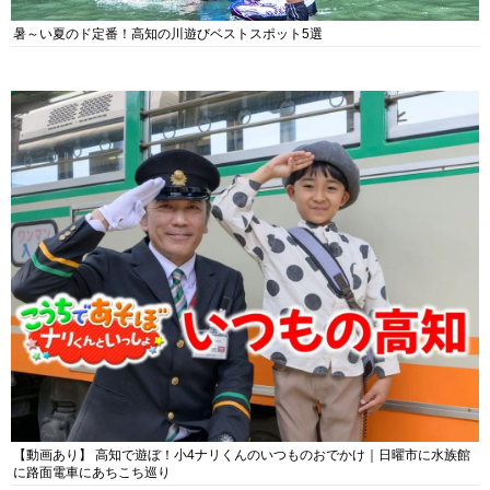
暑～い夏のド定番！高知の川遊びベストスポット5選
【動画あり】 高知で遊ぼ！小4ナリくんのいつものおでかけ｜日曜市に水族館
に路面電車にあちこち巡り