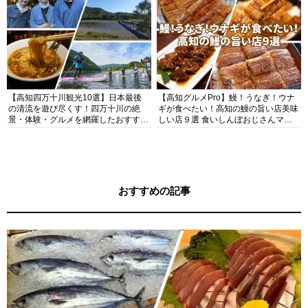
【高知四万十川観光10選】日本最後
【高知グルメPro】鰻！うなぎ！ウナ
の清流を遊び尽くす！四万十川の絶
ギが食べたい！高知の鰻の旨い店美味
景・体験・グルメを網羅したおすすめ
しい店９選 食いしんぼおじさんマッ
ガイド
キー牧元の高知満腹日記セレクション
おすすめの記事