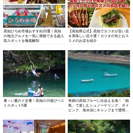
高知ひろめ市場おすすめ20選！高知
【高知県公式】高知でカツオが旨い店
の地元グルメを一気に堪能できる超人
＆美味しい店９選！カツオの旬とおス
気スポットを徹底解剖
スメのお店を紹介
暑～い夏のド定番！高知の川遊びベス
奇跡の高知ブルーに出会える海！「柏
トスポット5選
島」で楽しむシュノーケリング、ダイ
ビング、海水浴にキャンプまで透明度
抜群の海の楽園を徹底紹介