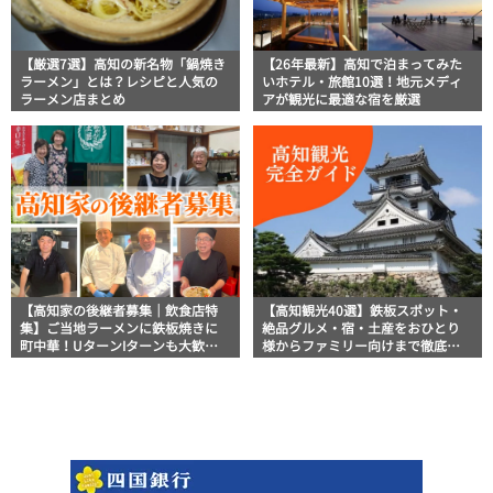
【厳選7選】高知の新名物「鍋焼き
【26年最新】高知で泊まってみた
ラーメン」とは？レシピと人気の
いホテル・旅館10選！地元メディ
ラーメン店まとめ
アが観光に最適な宿を厳選
【高知家の後継者募集｜飲食店特
【高知観光40選】鉄板スポット・
集】ご当地ラーメンに鉄板焼きに
絶品グルメ・宿・土産をおひとり
町中華！UターンIターンも大歓
様からファミリー向けまで徹底解
迎！
説！