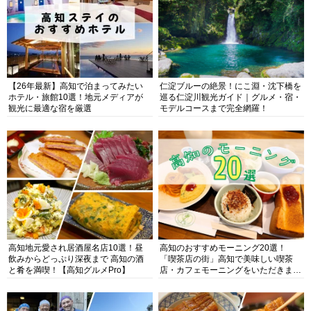
【26年最新】高知で泊まってみたい
仁淀ブルーの絶景！にこ淵・沈下橋を
ホテル・旅館10選！地元メディアが
巡る仁淀川観光ガイド｜グルメ・宿・
観光に最適な宿を厳選
モデルコースまで完全網羅！
高知地元愛され居酒屋名店10選！昼
高知のおすすめモーニング20選！
飲みからどっぷり深夜まで 高知の酒
「喫茶店の街」高知で美味しい喫茶
と肴を満喫！【高知グルメPro】
店・カフェモーニングをいただきま
す！