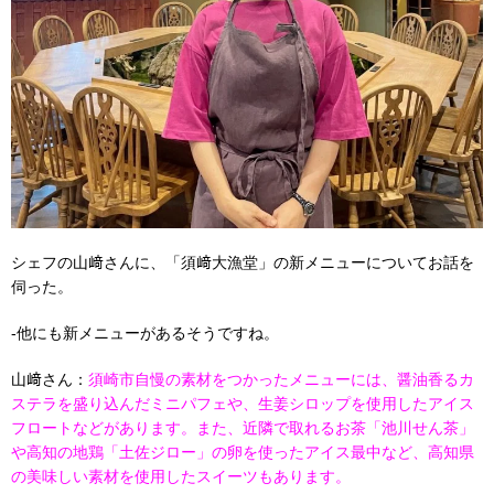
シェフの山﨑さんに、「須﨑大漁堂」の新メニューについてお話を
伺った。
-他にも新メニューがあるそうですね。
山﨑さん：
須崎市自慢の素材をつかったメニューには、醤油香るカ
ステラを盛り込んだミニパフェや、生姜シロップを使用したアイス
フロートなどがあります。また、近隣で取れるお茶「池川せん茶」
や高知の地鶏「土佐ジロー」の卵を使ったアイス最中など、高知県
の美味しい素材を使用したスイーツもあります。