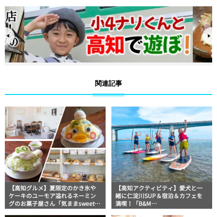
関連記事
【高知グルメ】夏限定のかき氷や
【高知アクティビティ】愛犬と一
ケーキのユーモア溢れるネーミン
緒に仁淀川SUP＆宿泊＆カフェを
グのお菓子屋さん「気ままsweets
満喫！「B&M
甘音 高知店」
SURF&CAFE+LODGE」