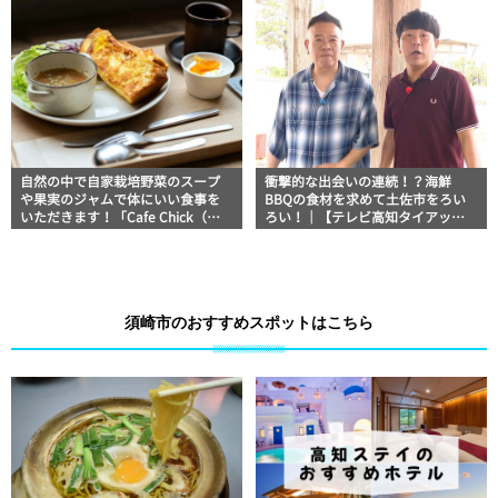
自然の中で自家栽培野菜のスープ
衝撃的な出会いの連続！？海鮮
や果実のジャムで体にいい食事を
BBQの食材を求めて土佐市をろい
いただきます！「Cafe Chick（カ
ろい！｜【テレビ高知タイアップ
フェチック）」【高知グルメ】
企画】FUJIWARAのキテレツが咲
く！
須崎市のおすすめスポットはこちら