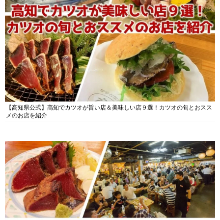
【高知県公式】高知でカツオが旨い店＆美味しい店９選！カツオの旬とおスス
メのお店を紹介