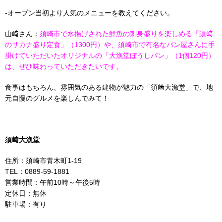
-オープン当初より人気のメニューを教えてください。
山﨑さん：
須崎市で水揚げされた鮮魚の刺身盛りを楽しめる「須﨑
のサカナ盛り定食」（1300円）や、須崎市で有名なパン屋さんに手
掛けていただいたオリジナルの「大漁堂ぼうしパン」（1個120円）
は、ぜひ味わっていただきたいです。
食事はもちろん、雰囲気のある建物が魅力の「須﨑大漁堂」で、地
元自慢のグルメを楽しんでみて！
須﨑大漁堂
住所：須崎市青木町1-19
TEL：0889-59-1881
営業時間：午前10時～午後5時
定休日：無休
駐車場：有り