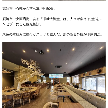
高知市中心部から西へ車で約50分。
須崎市中央商店街にある「須﨑大漁堂」は、人々が集う“お堂”をコ
ンセプトにした観光施設。
朱色の木組みに提灯がズラリと並んだ、趣のある外観が印象的だ。