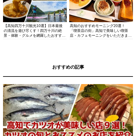
【高知四万十川観光10選】日本最後
高知のおすすめモーニング20選！
の清流を遊び尽くす！四万十川の絶
「喫茶店の街」高知で美味しい喫茶
景・体験・グルメを網羅したおすすめ
店・カフェモーニングをいただきま
ガイド
す！
おすすめの記事