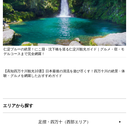
仁淀ブルーの絶景！にこ淵・沈下橋を巡る仁淀川観光ガイド｜グルメ・宿・モ
デルコースまで完全網羅！
【高知四万十川観光10選】日本最後の清流を遊び尽くす！四万十川の絶景・体
験・グルメを網羅したおすすめガイド
エリアから探す
足摺・四万十（西部エリア）
▶︎