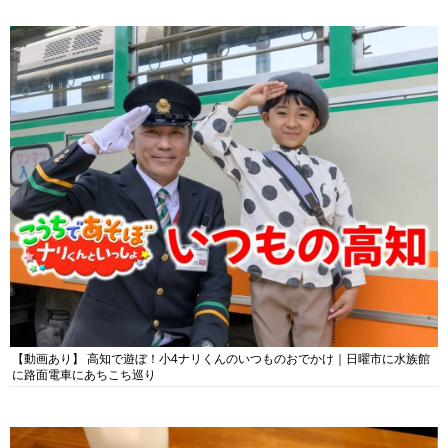
【動画あり】 高知で遊ぼ！小4ナリくんのいつものおでかけ｜日曜市に水族館
に路面電車にあちこち巡り