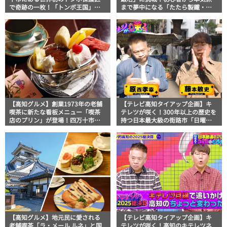
で奇跡の一枚！「トンボ王国」で
まで夢中になる「たたら製鐵・古
出会った小学生写真家の大きな野
式鍛造 工房くろがね」
望とは？
【高知グルメ】創業1973年の老舗
【テレビ高知タイアップ企画】キ
喫茶に新たな看板メニュー「喫茶
テレツが咲く！300年以上の歴史を
店のプリン」が登場！四万十市
持つ日本最大級の街路市「日曜
「喫茶ウオッチ」地元タウン誌お
市」を完全制覇！？
ススメ情報
【高知グルメ】地元民に愛される
【テレビ高知タイアップ企画】キ
老舗喫茶「ラ・メール ルネ」と国
テレツが咲く！高知のキテレツネ