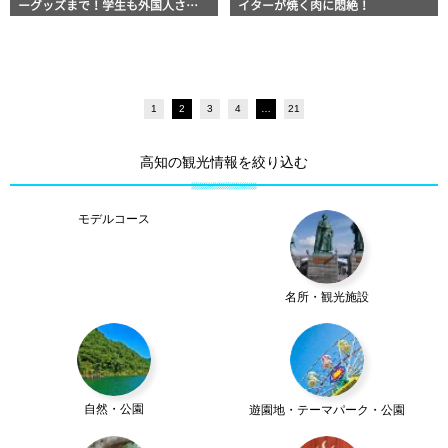
ーグッズまで！学生も外国人さん
イターが焼く肉に悶絶！
も面白楽しめるショップがそろう
高知市帯屋町「アベニュービル」
1
2
3
4
…
21
高知の観光情報を絞り込む
モデルコース
名所・観光施設
自然・公園
遊園地・テーマパーク・公園