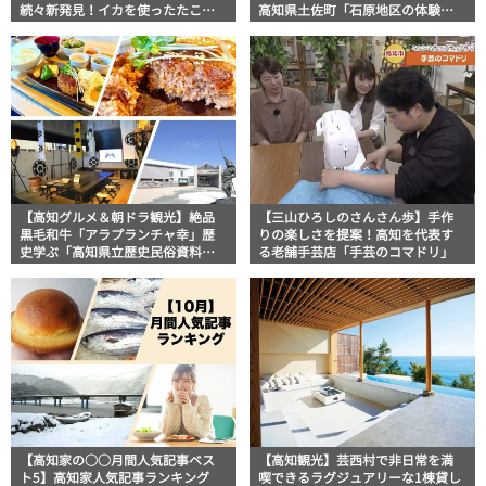
続々新発見！イカを使ったたこ焼
高知県土佐町「石原地区の体験農
きや店の奥が見えないカオスな手
園」へ
芸店まで盛りだくさん！
【高知グルメ＆朝ドラ観光】絶品
【三山ひろしのさんさん歩】手作
黒毛和牛「アラプランチャ幸」歴
りの楽しさを提案！高知を代表す
史学ぶ「高知県立歴史民俗資料
る老舗手芸店「手芸のコマドリ」
館」地元タウン誌おススメ情報
【高知家の○○月間人気記事ベス
【高知観光】芸西村で非日常を満
ト5】高知家人気記事ランキング
喫できるラグジュアリーな1棟貸し