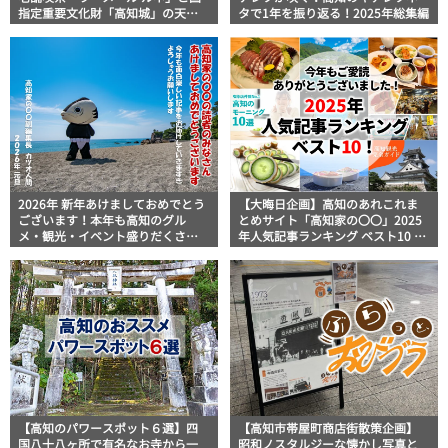
指定重要文化財「高知城」の天守
タで1年を振り返る！2025年総集編
からの圧巻の景色を楽しむ
2026年 新年あけましておめでとう
【大晦日企画】高知のあれこれま
ございます！本年も高知のグル
とめサイト「高知家の〇〇」2025
メ・観光・イベント盛りだくさん
年人気記事ランキング ベスト10 発
の「高知家の〇〇」をよろしくお
表！
願いします
【高知のパワースポット６選】四
【高知市帯屋町商店街散策企画】
国八十八ヶ所で有名なお寺から一
昭和ノスタルジーな懐かし写真と