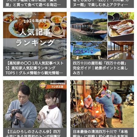
屋」と買って食べて遊べる海辺の
ヌー館」で楽しむ水上アクティビ
複合施設「ヤ・シィパーク」
ティ
【高知家の〇〇 1月人気記事ベスト
四万十川の屋形船「四万十の碧」
5】高知家人気記事ランキング
完全ガイド｜絶景ポイントと楽し
TOP5！グルメ情報から観光情報ま
み方！
で！
【三山ひろしのさんさん歩】四万
日本最後の清流四万十川で「本格
十市にある世界初のトンボ保護区
鍛冶」に挑戦！初心者から本気派