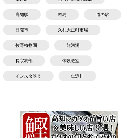
高知駅
柏島
道の駅
日曜市
久礼大正町市場
牧野植物園
龍河洞
長宗我部
体験教室
インスタ映え
仁淀川