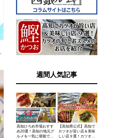
す。
週間人気記事
高知ひろめ市場おすす
【高知県公式】高知で
め20選！高知の地元グ
カツオが旨い店＆美味
ルメを一気に堪能でき
しい店９選！カツオの