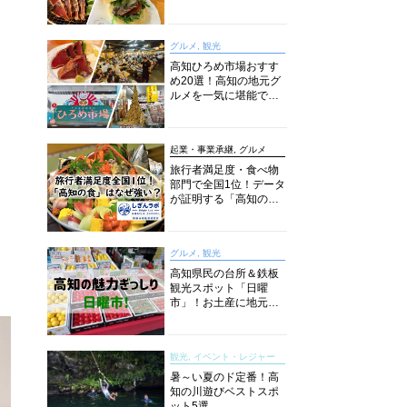
旬とおススメのお店を
紹介
グルメ, 観光
高知ひろめ市場おすす
め20選！高知の地元グ
ルメを一気に堪能でき
る超人気スポットを徹
底解剖
起業・事業承継, グルメ
旅行者満足度・食べ物
部門で全国1位！データ
が証明する「高知の
食」の実力【しぎんラ
ボレポート】
グルメ, 観光
高知県民の台所＆鉄板
観光スポット「日曜
市」！お土産に地元野
菜、ソウルフードまで
なんでもそろう高知の
巨大街路市を徹底解
観光, イベント・レジャー
説！
暑～い夏のド定番！高
知の川遊びベストスポ
ット5選