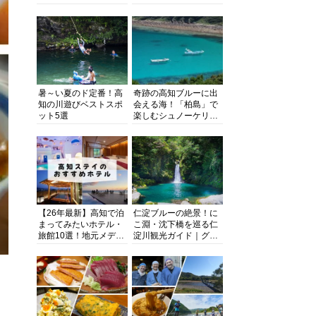
る超人気スポットを徹
旬とおススメのお店を
底解剖
紹介
暑～い夏のド定番！高
奇跡の高知ブルーに出
知の川遊びベストスポ
会える海！「柏島」で
ット5選
楽しむシュノーケリン
グ、ダイビング、海水
浴にキャンプまで透明
度抜群の海の楽園を徹
底紹介
【26年最新】高知で泊
仁淀ブルーの絶景！に
まってみたいホテル・
こ淵・沈下橋を巡る仁
旅館10選！地元メディ
淀川観光ガイド｜グル
アが観光に最適な宿を
メ・宿・モデルコース
厳選
まで完全網羅！