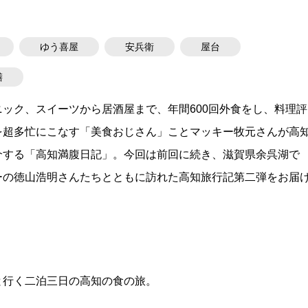
ゆう喜屋
安兵衛
屋台
膳
ック、スイーツから居酒屋まで、年間600回外食をし、料理評
を超多忙にこなす「美食おじさん」ことマッキー牧元さんが高
介する「高知満腹日記」。今回は前回に続き、滋賀県余呉湖で
ーの徳山浩明さんたちとともに訪れた高知旅行記第二弾をお届
と行く二泊三日の高知の食の旅。