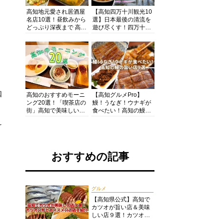
高知地元愛され居酒屋
【高知四万十川観光10
名店10選！昼飲みから
選】日本最後の清流を
どっぷり深夜まで 高知
遊び尽くす！四万十川
の酒と肴を満喫！【高
の絶景・体験・グルメ
知グルメPro】
を網羅したおすすめガ
イド
知
高知のおすすめモーニ
【高知グルメPro】
ング20選！「喫茶店の
鰻！うなぎ！ウナギが
街」高知で美味しい喫
食べたい！高知の鰻の
茶店・カフェモーニン
旨い店美味しい店９選
け
グをいただきます！
食いしんぼおじさんマ
ッキー牧元の高知満腹
日記セレクション
おすすめの記事
グルメ
【高知県公式】高知で
カツオが旨い店＆美味
しい店９選！カツオの