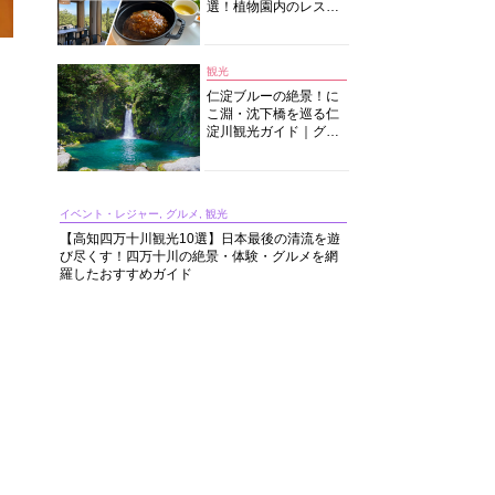
選！植物園内のレスト
ランからイタリアンに
中華まで楽しめる
観光
仁淀ブルーの絶景！に
こ淵・沈下橋を巡る仁
淀川観光ガイド｜グル
メ・宿・モデルコース
まで完全網羅！
イベント・レジャー, グルメ, 観光
【高知四万十川観光10選】日本最後の清流を遊
び尽くす！四万十川の絶景・体験・グルメを網
羅したおすすめガイド