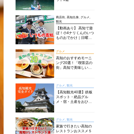
商店街, 高知出身, グルメ,
観光
【動画あり】 高知で遊
ぼ！小4ナリくんのいつ
ものおでかけ｜日曜市
に水族館に路面電車に
あちこち巡り
グルメ
高知のおすすめモーニ
ング20選！「喫茶店の
街」高知で美味しい喫
茶店・カフェモーニン
グをいただきます！
グルメ, 観光
【高知観光40選】鉄板
スポット・絶品グル
メ・宿・土産をおひと
り様からファミリー向
けまで徹底解説！
グルメ, 観光
家族で行きたい高知の
レストランおススメ５