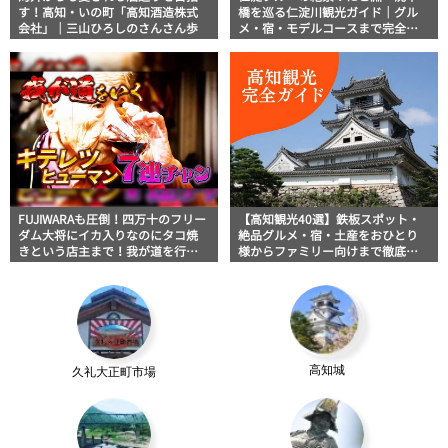
す！高知・いの町「高知酒造株式
橋を巡る仁淀川観光ガイド｜グル
会社」｜三山ひろしのさんさん歩
メ・宿・モデルコースまで完全網
羅！
FUJIWARAも圧倒！四万十のフリー
【高知観光40選】鉄板スポット・
ダム大将にイカ入りなのにタコ焼
絶品グルメ・宿・土産をおひとり
きという店主まで！我が道を行く
様からファミリー向けまで徹底解
キテレツヒューマン7連チャン｜
説！
【テレビ高知タイアップ企画】
FUJIWARAのキテレツが咲く！
高知城
久礼大正町市場