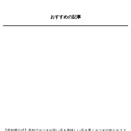
おすすめの記事
【高知県公式】高知でカツオが旨い店＆美味しい店９選！カツオの旬とおスス