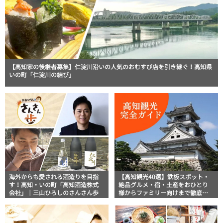
【高知家の後継者募集】仁淀川沿いの人気のおむすび店を引き継ぐ！高知県
いの町「仁淀川の結び」
海外からも愛される酒造りを目指
【高知観光40選】鉄板スポット・
す！高知・いの町「高知酒造株式
絶品グルメ・宿・土産をおひとり
会社」｜三山ひろしのさんさん歩
様からファミリー向けまで徹底解
説！