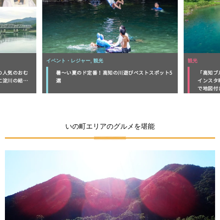
観光
三山ひろし, 
ストスポット5
「高知ブルー」おすすめ絶景９選！SNSで話題の
宿泊や体
インスタ映えスポット「青の洞窟」に清流や滝ま
和紙工芸
で地図付きでご紹介
いの町エリアのグルメを堪能