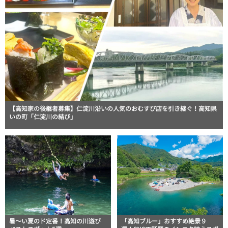
【高知家の後継者募集】仁淀川沿いの人気のおむすび店を引き継ぐ！高知県
いの町「仁淀川の結び」
暑～い夏のド定番！高知の川遊び
「高知ブルー」おすすめ絶景９