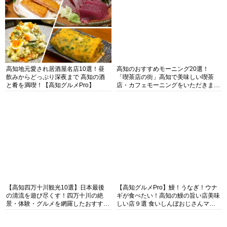
高知地元愛され居酒屋名店10選！昼
高知のおすすめモーニング20選！
飲みからどっぷり深夜まで 高知の酒
「喫茶店の街」高知で美味しい喫茶
と肴を満喫！【高知グルメPro】
店・カフェモーニングをいただきま
す！
【高知四万十川観光10選】日本最後
【高知グルメPro】鰻！うなぎ！ウナ
の清流を遊び尽くす！四万十川の絶
ギが食べたい！高知の鰻の旨い店美味
景・体験・グルメを網羅したおすすめ
しい店９選 食いしんぼおじさんマッ
ガイド
キー牧元の高知満腹日記セレクション