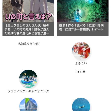
【三山ひろしのさんさん歩】紙の
遊ぶ！作る！食べる！仁淀川を満
まち・いの町で発見！誰もが遊ん
喫「仁淀ブルー体験博」レポート
だ紙飛行機の進化系と個性が溢れ
過ぎる手芸店
高知県立文学館
よさこい
はし拳
ラフティング・キャニオニング