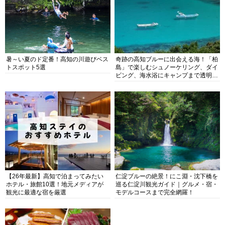
暑～い夏のド定番！高知の川遊びベス
奇跡の高知ブルーに出会える海！「柏
トスポット5選
島」で楽しむシュノーケリング、ダイ
ビング、海水浴にキャンプまで透明度
抜群の海の楽園を徹底紹介
【26年最新】高知で泊まってみたい
仁淀ブルーの絶景！にこ淵・沈下橋を
ホテル・旅館10選！地元メディアが
巡る仁淀川観光ガイド｜グルメ・宿・
観光に最適な宿を厳選
モデルコースまで完全網羅！