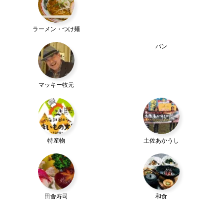
ラーメン・つけ麺
パン
マッキー牧元
特産物
土佐あかうし
田舎寿司
和食