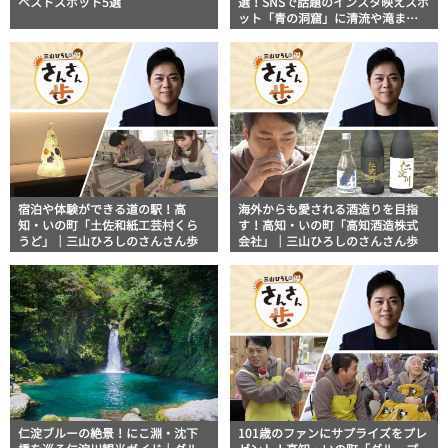
ベストスポット5選
選！SNSで話題のインスタ映えスポ
ット「青の洞窟」に清流や滝まで
地図付きでご紹介
宿泊や体験ができる道の駅！高
海外からも愛される酒造りを目指
知・いの町「土佐和紙工芸村くら
す！高知・いの町「高知酒造株式
うど」｜三山ひろしのさんさん歩
会社」｜三山ひろしのさんさん歩
仁淀ブルーの絶景！にこ淵・沈下
101歳のファンにサプライズをプレ