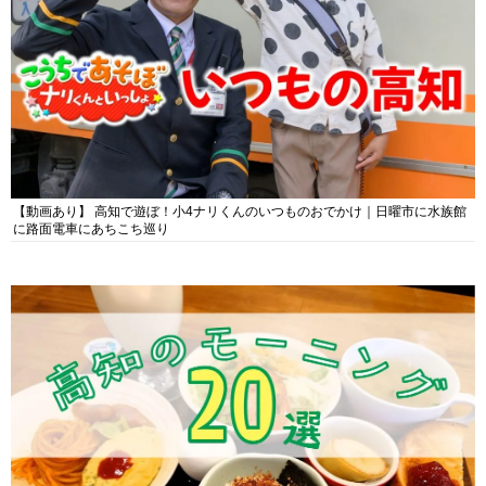
【動画あり】 高知で遊ぼ！小4ナリくんのいつものおでかけ｜日曜市に水族館
に路面電車にあちこち巡り