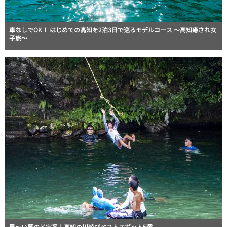
車なしでOK！ はじめての高知を2泊3日で巡るモデルコース 〜高知癒され女
子旅〜