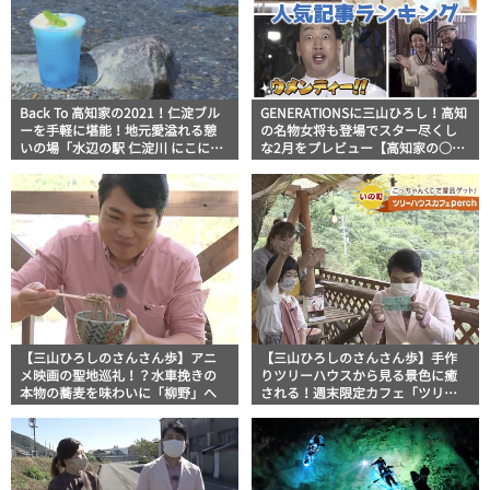
Back To 高知家の2021！仁淀ブル
GENERATIONSに三山ひろし！高知
ーを手軽に堪能！地元愛溢れる憩
の名物女将も登場でスター尽くし
いの場「水辺の駅 仁淀川 にこにこ
な2月をプレビュー【高知家の○○
館」
月間人気記事ベスト5】
【三山ひろしのさんさん歩】アニ
【三山ひろしのさんさん歩】手作
メ映画の聖地巡礼！？水車挽きの
りツリーハウスから見る景色に癒
本物の蕎麦を味わいに「柳野」へ
される！週末限定カフェ「ツリー
ハウスカフェperch（パーチ）」