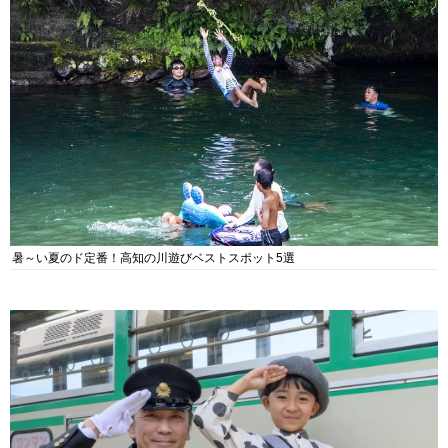
暑～い夏のド定番！高知の川遊びベストスポット5選