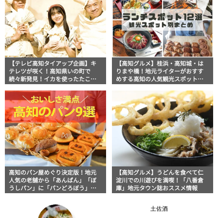
【テレビ高知タイアップ企画】キ
【高知グルメ】桂浜・高知城・は
テレツが咲く！高知県いの町で
りまや橋！地元ライターがおすす
続々新発見！イカを使ったたこ焼
めする高知の人気観光スポット周
きや店の奥が見えないカオスな手
辺ランチ＆グルメ12選
芸店まで盛りだくさん！
高知のパン屋めぐり決定版！地元
【高知グルメ】うどんを食べて仁
人気の老舗から「あんぱん」「ぼ
淀川での川遊びを満喫！「八番倉
うしパン」に「パンどろぼう」モ
庫」地元タウン誌おススメ情報
チーフ店まで9選
土佐酒