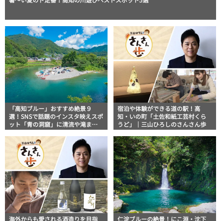
暑～い夏のド定番！高知の川遊びベストスポット5選
「高知ブルー」おすすめ絶景９
宿泊や体験ができる道の駅！高
選！SNSで話題のインスタ映えスポ
知・いの町「土佐和紙工芸村くら
ット「青の洞窟」に清流や滝まで
うど」｜三山ひろしのさんさん歩
地図付きでご紹介
海外からも愛される酒造りを目指
仁淀ブルーの絶景！にこ淵・沈下