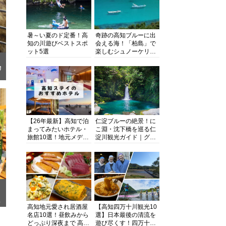
暑～い夏のド定番！高
奇跡の高知ブルーに出
知の川遊びベストスポ
会える海！「柏島」で
ット5選
楽しむシュノーケリン
グ、ダイビング、海水
浴にキャンプまで透明
物
度抜群の海の楽園を徹
底紹介
【26年最新】高知で泊
仁淀ブルーの絶景！に
まってみたいホテル・
こ淵・沈下橋を巡る仁
旅館10選！地元メディ
淀川観光ガイド｜グル
アが観光に最適な宿を
メ・宿・モデルコース
厳選
まで完全網羅！
自
高知地元愛され居酒屋
【高知四万十川観光10
名店10選！昼飲みから
選】日本最後の清流を
どっぷり深夜まで 高知
遊び尽くす！四万十川