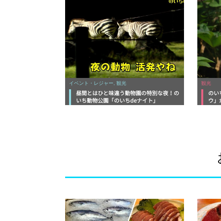
イベント・レジャー, 観光
観光
昼間とはひと味違う動物園の特別な夜！の
のい
いち動物公園「のいちdeナイト」
ウ」