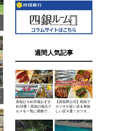
す
い
週間人気記事
い
高知ひろめ市場おすす
【高知県公式】高知で
め20選！高知の地元グ
カツオが旨い店＆美味
ルメを一気に堪能でき
しい店９選！カツオの
る超人気スポットを徹
旬とおススメのお店を
底解剖
紹介