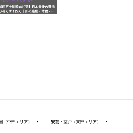
・レジャー, グルメ, 観光
知四万十川観光10選】日本最後の清流
び尽くす！四万十川の絶景・体験・グ
を網羅したおすすめガイド
国（中部エリア）
安芸・室戸（東部エリア）
▶︎
▶︎