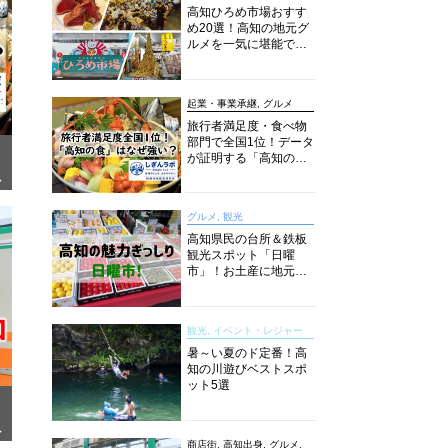
高知ひろめ市場おすす
め20選！高知の地元グ
ルメを一気に堪能でき
る超人気スポットを徹
底解剖
起業・事業承継, グルメ
旅行者満足度・食べ物
部門で全国1位！データ
が証明する「高知の
食」の実力【しぎんラ
ぎ
ボレポート】
グルメ, 観光
高知県民の台所＆鉄板
観光スポット「日曜
市」！お土産に地元野
菜、ソウルフードまで
なんでもそろう高知の
巨大街路市を徹底解
観光, イベント・レジャー
説！
暑～い夏のド定番！高
知の川遊びベストスポ
ット5選
面
商店街, 高知出身, グルメ,