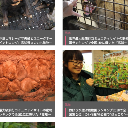
観光
仲良しマレーグマ夫婦とユニークネー
世界最大級旅行コミュニティサイトの動
ビントロング」高知県立のいち動物公
園ランキングで全国1位に輝いた「高知県
記その4
立のいち動物公園」日記その3
観光
最大級旅行コミュニティサイトの動物
旅好きが選ぶ動物園ランキング2018で全
ンキングで全国1位に輝いた「高知県
国第２位！のいち動物公園で”ほっこり”
いち動物公園」日記
然体験