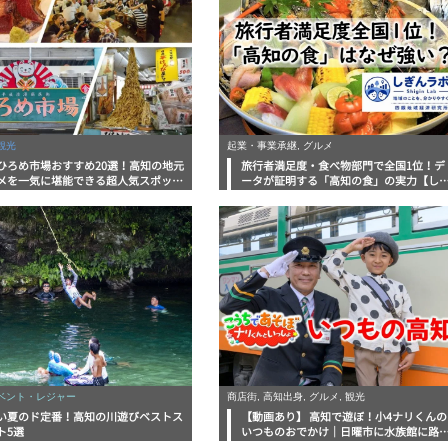
観光
起業・事業承継, グルメ
ひろめ市場おすすめ20選！高知の地元
旅行者満足度・食べ物部門で全国1位！デ
メを一気に堪能できる超人気スポット
ータが証明する「高知の食」の実力【し
底解剖
んラボレポート】
イベント・レジャー
商店街, 高知出身, グルメ, 観光
い夏のド定番！高知の川遊びベストス
【動画あり】 高知で遊ぼ！小4ナリくんの
ト5選
いつものおでかけ｜日曜市に水族館に路
電車にあちこち巡り