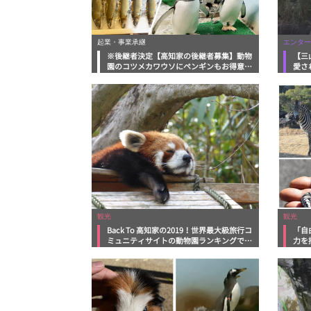
起業・事業承継
エンター
※後継者決定【高知家の後継者募集】動物
【三
園のコツメカワウソにペンギンもお得意
愛さ
様！地域で「魚」を商う事業承継 高知県
公園
夜須町「竹﨑海産」
観光
観光
Back To 高知家の2019！世界最大級旅行コ
「自
ミュニティサイトの動物園ランキングで全
力を
国1位に輝いた「高知県立のいち動物公
動物
園」日記その２