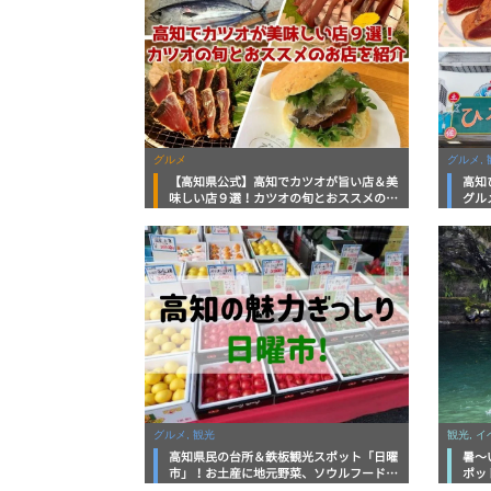
グルメ
グルメ, 
【高知県公式】高知でカツオが旨い店＆美
高知
味しい店９選！カツオの旬とおススメのお
グル
店を紹介
を徹
グルメ, 観光
観光, 
高知県民の台所＆鉄板観光スポット「日曜
暑～
市」！お土産に地元野菜、ソウルフードま
ポッ
で なんでもそろう高知の巨大街路市を徹