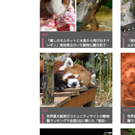
観光
観光
「癒しのモルモットと水面から飛び出すペ
「超
ンギン」高知県立のいち動物公園日記その
ムの
5
園日
観光
観光
世界最大級旅行コミュニティサイトの動物
世界
園ランキングで全国1位に輝いた「高知県
園ラ
立のいち動物公園」日記その２
立の