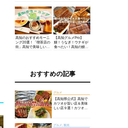
の酒と肴を満喫！【高
の絶景・体験・グルメ
知グルメPro】
を網羅したおすすめガ
イド
高知のおすすめモーニ
【高知グルメPro】
ング20選！「喫茶店の
鰻！うなぎ！ウナギが
街」高知で美味しい喫
食べたい！高知の鰻の
茶店・カフェモーニン
旨い店美味しい店９選
グをいただきます！
食いしんぼおじさんマ
ッキー牧元の高知満腹
日記セレクション
おすすめの記事
グルメ
【高知県公式】高知で
カツオが旨い店＆美味
しい店９選！カツオの
旬とおススメのお店を
紹介
グルメ, 観光