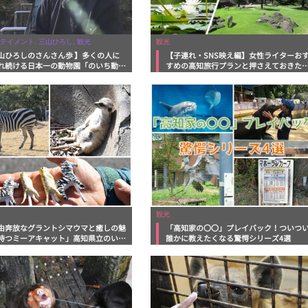
テイメント, 三山ひろし, 観光
観光
山ひろしのさんさん歩 】多くの人に
【子連れ・SNS映え編】女性ライターお
れ続ける日本一の動物園「のいち動物
すめの高知旅行プランと押さえておきた
」
観光スポット
観光
由奔放なグラントシマウマと癒しの魅
「高知家の〇〇」プレイバック！ついつ
持つミーアキャット」高知県立のいち
誰かに教えたくなる驚愕シリーズ4選
公園日記その6