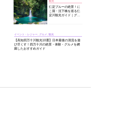
観光
仁淀ブルーの絶景！に
こ淵・沈下橋を巡る仁
淀川観光ガイド｜グル
メ・宿・モデルコース
まで完全網羅！
イベント・レジャー, グルメ, 観光
【高知四万十川観光10選】日本最後の清流を遊
び尽くす！四万十川の絶景・体験・グルメを網
羅したおすすめガイド