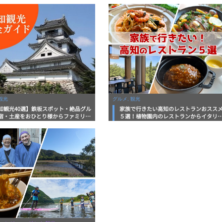
観光
グルメ, 観光
知観光40選】鉄板スポット・絶品グル
家族で行きたい高知のレストランおスス
宿・土産をおひとり様からファミリー
５選！植物園内のレストランからイタリ
まで徹底解説！
ンに中華まで楽しめる