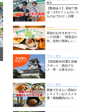
観光
【動画あり】 高知で遊
ぼ！小4ナリくんのいつ
ものおでかけ｜日曜市
に水族館に路面電車に
あちこち巡り
グルメ
高知のおすすめモーニ
ング20選！「喫茶店の
街」高知で美味しい喫
茶店・カフェモーニン
グをいただきます！
メ
グルメ, 観光
ア
【高知観光40選】鉄板
スポット・絶品グル
メ・宿・土産をおひと
り様からファミリー向
けまで徹底解説！
グルメ, 観光
家族で行きたい高知の
レストランおススメ５
選！植物園内のレスト
ランからイタリアンに
中華まで楽しめる