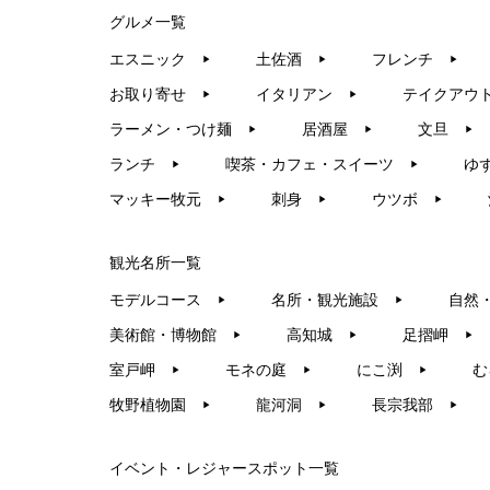
グルメ一覧
エスニック
土佐酒
フレンチ
▶︎
▶︎
▶︎
お取り寄せ
イタリアン
テイクアウ
▶︎
▶︎
ラーメン・つけ麺
居酒屋
文旦
▶︎
▶︎
▶︎
ランチ
喫茶・カフェ・スイーツ
ゆ
▶︎
▶︎
マッキー牧元
刺身
ウツボ
▶︎
▶︎
▶︎
観光名所一覧
モデルコース
名所・観光施設
自然
▶︎
▶︎
美術館・博物館
高知城
足摺岬
▶︎
▶︎
▶︎
室戸岬
モネの庭
にこ渕
む
▶︎
▶︎
▶︎
牧野植物園
龍河洞
長宗我部
▶︎
▶︎
▶︎
イベント・レジャースポット一覧