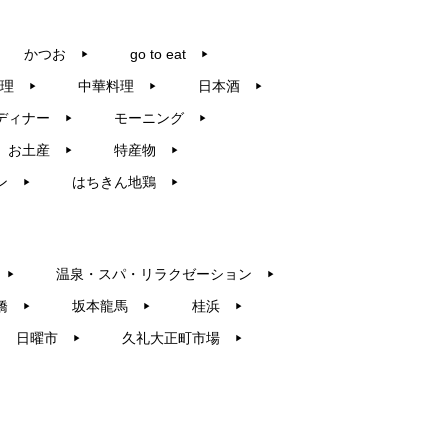
かつお
go to eat
▶︎
▶︎
理
中華料理
日本酒
▶︎
▶︎
▶︎
ディナー
モーニング
▶︎
▶︎
お土産
特産物
▶︎
▶︎
ン
はちきん地鶏
▶︎
▶︎
温泉・スパ・リラクゼーション
▶︎
▶︎
橋
坂本龍馬
桂浜
▶︎
▶︎
▶︎
日曜市
久礼大正町市場
▶︎
▶︎