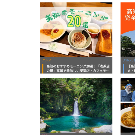
底解説！
グルメ
グルメ, 
高知のおすすめモーニング20選！「喫茶店
【高
の街」高知で美味しい喫茶店・カフェモー
メ・
ニングをいただきます！
向け