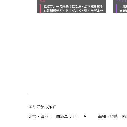
観光
イベント
仁淀ブルーの絶景！にこ淵・沈下橋を巡る
【高
仁淀川観光ガイド｜グルメ・宿・モデルコ
を遊
ースまで完全網羅！
ルメ
エリアから探す
足摺・四万十（西部エリア）
高知・須崎・南
▶︎