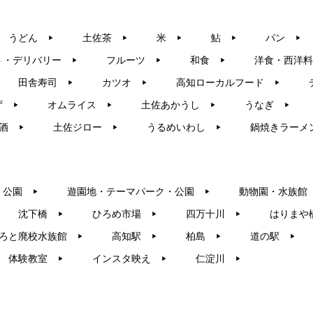
うどん
土佐茶
米
鮎
パン
▶︎
▶︎
▶︎
▶︎
▶︎
ト・デリバリー
フルーツ
和食
洋食・西洋料
▶︎
▶︎
▶︎
田舎寿司
カツオ
高知ローカルフード
▶︎
▶︎
▶︎
ず
オムライス
土佐あかうし
うなぎ
▶︎
▶︎
▶︎
▶︎
酒
土佐ジロー
うるめいわし
鍋焼きラーメ
▶︎
▶︎
▶︎
・公園
遊園地・テーマパーク・公園
動物園・水族館
▶︎
▶︎
沈下橋
ひろめ市場
四万十川
はりまや
▶︎
▶︎
▶︎
ろと廃校水族館
高知駅
柏島
道の駅
▶︎
▶︎
▶︎
▶︎
体験教室
インスタ映え
仁淀川
▶︎
▶︎
▶︎