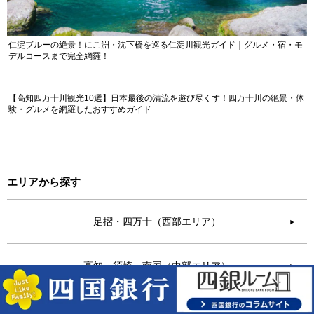
仁淀ブルーの絶景！にこ淵・沈下橋を巡る仁淀川観光ガイド｜グルメ・宿・モ
デルコースまで完全網羅！
【高知四万十川観光10選】日本最後の清流を遊び尽くす！四万十川の絶景・体
験・グルメを網羅したおすすめガイド
エリアから探す
足摺・四万十（西部エリア）
▶︎
高知・須崎・南国（中部エリア）
▶︎
安芸・室戸（東部エリア）
▶︎