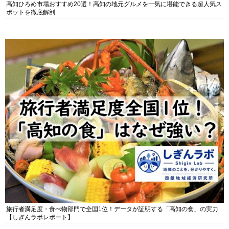
高知ひろめ市場おすすめ20選！高知の地元グルメを一気に堪能できる超人気ス
ポットを徹底解剖
旅行者満足度・食べ物部門で全国1位！データが証明する「高知の食」の実力
【しぎんラボレポート】