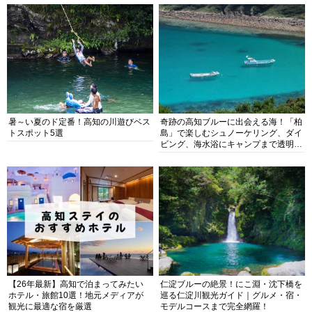
暑～い夏のド定番！高知の川遊びベス
奇跡の高知ブルーに出会える海！「柏
トスポット5選
島」で楽しむシュノーケリング、ダイ
ビング、海水浴にキャンプまで透明度
抜群の海の楽園を徹底紹介
【26年最新】高知で泊まってみたい
仁淀ブルーの絶景！にこ淵・沈下橋を
ホテル・旅館10選！地元メディアが
巡る仁淀川観光ガイド｜グルメ・宿・
観光に最適な宿を厳選
モデルコースまで完全網羅！