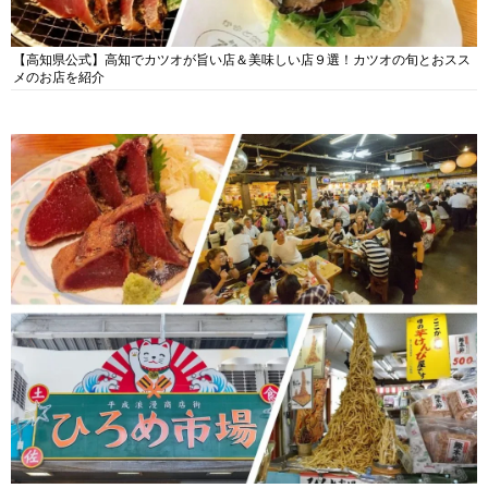
【高知県公式】高知でカツオが旨い店＆美味しい店９選！カツオの旬とおスス
メのお店を紹介