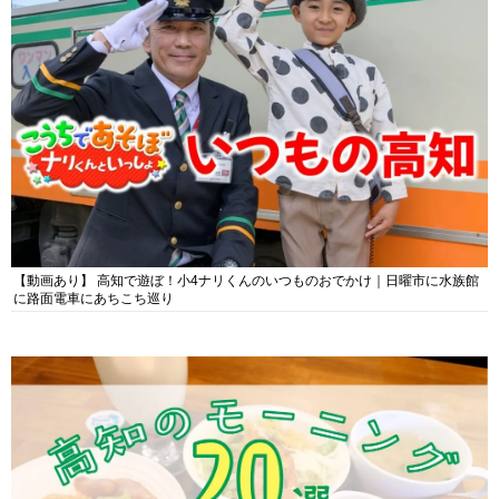
【動画あり】 高知で遊ぼ！小4ナリくんのいつものおでかけ｜日曜市に水族館
に路面電車にあちこち巡り