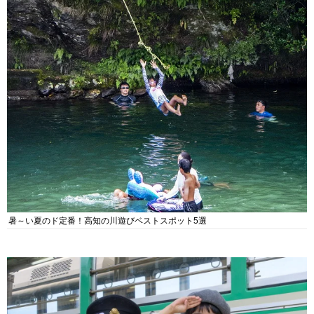
暑～い夏のド定番！高知の川遊びベストスポット5選