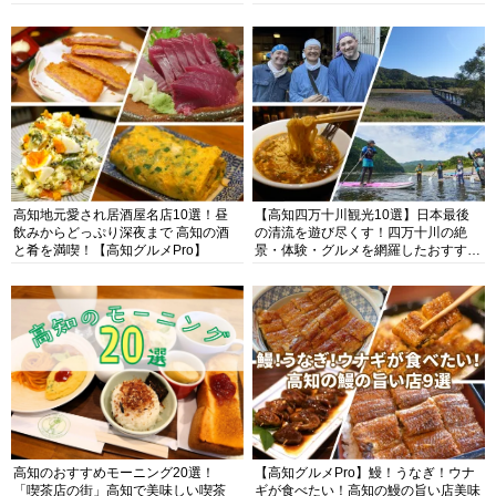
高知地元愛され居酒屋名店10選！昼
【高知四万十川観光10選】日本最後
飲みからどっぷり深夜まで 高知の酒
の清流を遊び尽くす！四万十川の絶
と肴を満喫！【高知グルメPro】
景・体験・グルメを網羅したおすすめ
ガイド
高知のおすすめモーニング20選！
【高知グルメPro】鰻！うなぎ！ウナ
「喫茶店の街」高知で美味しい喫茶
ギが食べたい！高知の鰻の旨い店美味