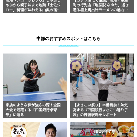
高知「ジローのおうち」しゃぶし
【カップ麺化で話題】高知・帯屋
ゃぶから親子丼まで地鶏「土佐ジ
町の行列店「塩伝説 なゆた」透き
ロー」料理が味わえる山奥の宿泊
通る極上鯛出汁ラーメンの魅力を
施設【高知グルメ】
徹底解剖 ｜ほっとこうちオススメ
情報
中部のおすすめスポットはこちら
家族のような絆が強さの源！全国
【よさこい祭り】本番目前！熱気
大会で活躍する「四国銀行卓球
高まる『四国銀行よさこい踊り子
部」に迫る
隊』の練習現場をレポート