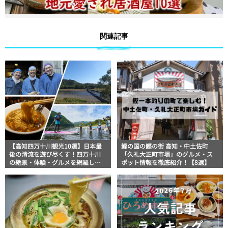
関連記事
【高知四万十川観光10選】日本最
鰹の国の鰹の街 高知・中土佐町
後の清流を遊び尽くす！四万十川
「久礼大正町市場」のグルメ・ス
の絶景・体験・グルメを網羅した
ポット情報を徹底紹介！【8選】
おすすめガイド