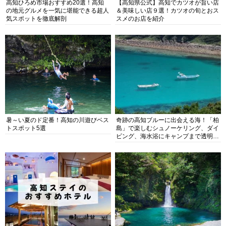
高知ひろめ市場おすすめ20選！高知
【高知県公式】高知でカツオが旨い店
の地元グルメを一気に堪能できる超人
＆美味しい店９選！カツオの旬とおス
気スポットを徹底解剖
スメのお店を紹介
暑～い夏のド定番！高知の川遊びベス
奇跡の高知ブルーに出会える海！「柏
トスポット5選
島」で楽しむシュノーケリング、ダイ
ビング、海水浴にキャンプまで透明度
抜群の海の楽園を徹底紹介