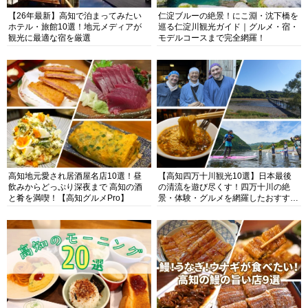
【26年最新】高知で泊まってみたい
仁淀ブルーの絶景！にこ淵・沈下橋を
ホテル・旅館10選！地元メディアが
巡る仁淀川観光ガイド｜グルメ・宿・
観光に最適な宿を厳選
モデルコースまで完全網羅！
高知地元愛され居酒屋名店10選！昼
【高知四万十川観光10選】日本最後
飲みからどっぷり深夜まで 高知の酒
の清流を遊び尽くす！四万十川の絶
と肴を満喫！【高知グルメPro】
景・体験・グルメを網羅したおすすめ
ガイド