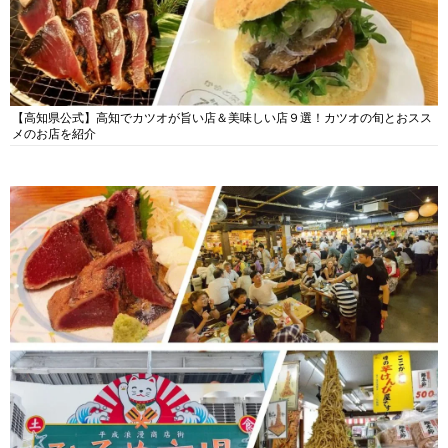
【高知県公式】高知でカツオが旨い店＆美味しい店９選！カツオの旬とおスス
メのお店を紹介