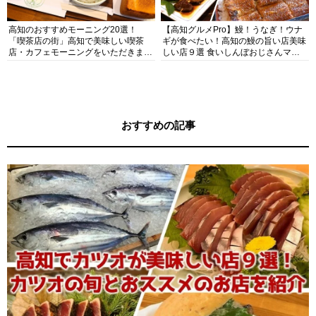
高知のおすすめモーニング20選！
【高知グルメPro】鰻！うなぎ！ウナ
「喫茶店の街」高知で美味しい喫茶
ギが食べたい！高知の鰻の旨い店美味
店・カフェモーニングをいただきま
しい店９選 食いしんぼおじさんマッ
す！
キー牧元の高知満腹日記セレクション
おすすめの記事