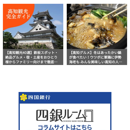
迎！
【高知観光40選】鉄板スポット・
【高知グルメ】冬はあったかい鍋
絶品グルメ・宿・土産をおひとり
が食べたい！ウツボに軍鶏に伊勢
様からファミリー向けまで徹底解
海老も みんな美味しい高知の人気
説！
鍋料理5選