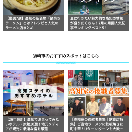
【厳選7選】高知の新名物「鍋焼き
夏に行きたい魅力的な高知の情報
ラーメン」とは？レシピと人気の
が盛りだくさん！7月の月間人気記
ラーメン店まとめ
事ランキングベスト5！
須崎市のおすすめスポットはこちら
【26年最新】高知で泊まってみた
【高知家の後継者募集｜飲食店特
いホテル・旅館10選！地元メディ
集】ご当地ラーメンに鉄板焼きに
アが観光に最適な宿を厳選
町中華！UターンIターンも大歓