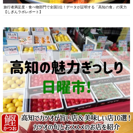
旅行者満足度・食べ物部門で全国1位！データが証明する「高知の食」の実力
【しぎんラボレポート】
高知県民の台所＆鉄板観光スポット「日曜市」！お土産に地元野菜、ソウルフ
ードまで なんでもそろう高知の巨大街路市を徹底解説！