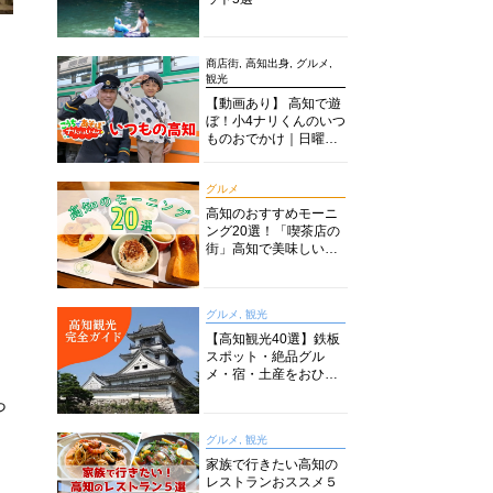
商店街, 高知出身, グルメ,
観光
【動画あり】 高知で遊
ぼ！小4ナリくんのいつ
ものおでかけ｜日曜市
に水族館に路面電車に
あちこち巡り
グルメ
高知のおすすめモーニ
ング20選！「喫茶店の
街」高知で美味しい喫
茶店・カフェモーニン
グをいただきます！
グルメ, 観光
【高知観光40選】鉄板
スポット・絶品グル
メ・宿・土産をおひと
り様からファミリー向
っ
けまで徹底解説！
グルメ, 観光
家族で行きたい高知の
レストランおススメ５