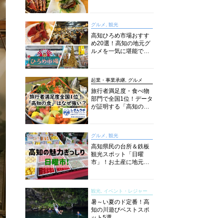
旬とおススメのお店を
紹介
グルメ, 観光
高知ひろめ市場おすす
め20選！高知の地元グ
ルメを一気に堪能でき
る超人気スポットを徹
底解剖
起業・事業承継, グルメ
旅行者満足度・食べ物
部門で全国1位！データ
が証明する「高知の
食」の実力【しぎんラ
ボレポート】
グルメ, 観光
高知県民の台所＆鉄板
観光スポット「日曜
市」！お土産に地元野
菜、ソウルフードまで
なんでもそろう高知の
巨大街路市を徹底解
観光, イベント・レジャー
説！
暑～い夏のド定番！高
知の川遊びベストスポ
ット5選