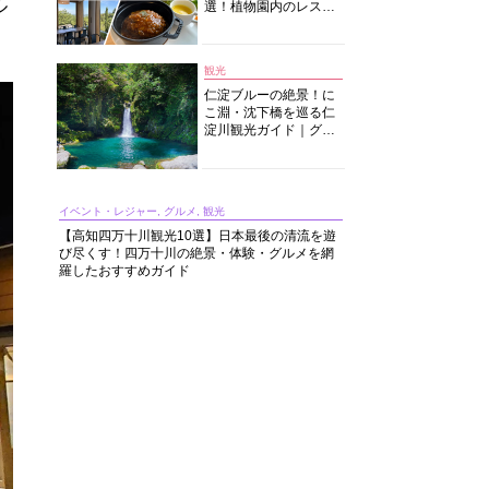
ル
選！植物園内のレスト
ランからイタリアンに
中華まで楽しめる
観光
仁淀ブルーの絶景！に
こ淵・沈下橋を巡る仁
淀川観光ガイド｜グル
メ・宿・モデルコース
まで完全網羅！
イベント・レジャー, グルメ, 観光
【高知四万十川観光10選】日本最後の清流を遊
び尽くす！四万十川の絶景・体験・グルメを網
羅したおすすめガイド