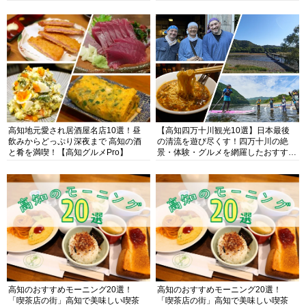
高知地元愛され居酒屋名店10選！昼
【高知四万十川観光10選】日本最後
飲みからどっぷり深夜まで 高知の酒
の清流を遊び尽くす！四万十川の絶
と肴を満喫！【高知グルメPro】
景・体験・グルメを網羅したおすすめ
ガイド
高知のおすすめモーニング20選！
高知のおすすめモーニング20選！
「喫茶店の街」高知で美味しい喫茶
「喫茶店の街」高知で美味しい喫茶