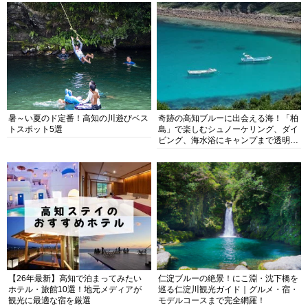
暑～い夏のド定番！高知の川遊びベス
奇跡の高知ブルーに出会える海！「柏
トスポット5選
島」で楽しむシュノーケリング、ダイ
ビング、海水浴にキャンプまで透明度
抜群の海の楽園を徹底紹介
【26年最新】高知で泊まってみたい
仁淀ブルーの絶景！にこ淵・沈下橋を
ホテル・旅館10選！地元メディアが
巡る仁淀川観光ガイド｜グルメ・宿・
観光に最適な宿を厳選
モデルコースまで完全網羅！