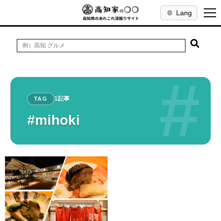
Lang
#
1記事
TAG
#mihoki