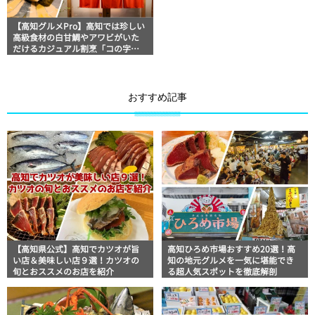
【高知グルメPro】高知では珍しい
高級食材の白甘鯛やアワビがいた
だけるカジュアル割烹「コの字サ
カバ mihoki」食いしんぼおじさん
マッキー牧元の高知満腹日記
おすすめ記事
【高知県公式】高知でカツオが旨
高知ひろめ市場おすすめ20選！高
い店＆美味しい店９選！カツオの
知の地元グルメを一気に堪能でき
旬とおススメのお店を紹介
る超人気スポットを徹底解剖