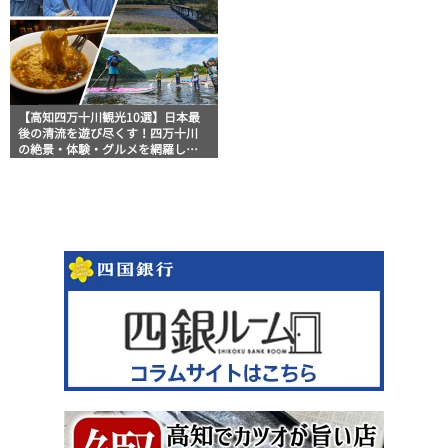
【高知四万十川観光10選】日本最
後の清流を遊び尽くす！四万十川
の絶景・体験・グルメを網羅した
おすすめガイド