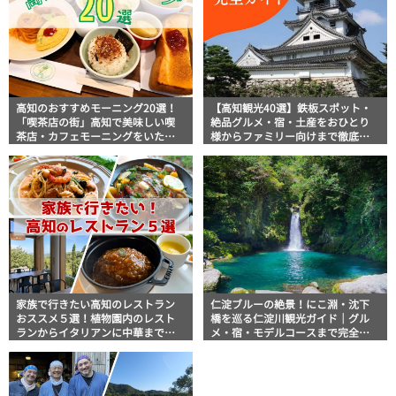
高知のおすすめモーニング20選！
【高知観光40選】鉄板スポット・
「喫茶店の街」高知で美味しい喫
絶品グルメ・宿・土産をおひとり
茶店・カフェモーニングをいただ
様からファミリー向けまで徹底解
きます！
説！
家族で行きたい高知のレストラン
仁淀ブルーの絶景！にこ淵・沈下
おススメ５選！植物園内のレスト
橋を巡る仁淀川観光ガイド｜グル
ランからイタリアンに中華まで楽
メ・宿・モデルコースまで完全網
しめる
羅！