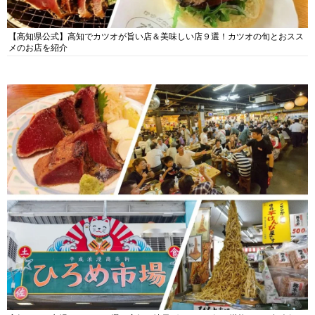
【高知県公式】高知でカツオが旨い店＆美味しい店９選！カツオの旬とおスス
メのお店を紹介