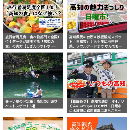
旅行者満足度・食べ物部門で全国1
高知県民の台所＆鉄板観光スポッ
位！データが証明する「高知の
ト「日曜市」！お土産に地元野
食」の実力【しぎんラボレポー
菜、ソウルフードまで なんでもそ
ト】
ろう高知の巨大街路市を徹底解
説！
暑～い夏のド定番！高知の川遊び
【動画あり】 高知で遊ぼ！小4ナリ
ベストスポット5選
くんのいつものおでかけ｜日曜市
に水族館に路面電車にあちこち巡
り