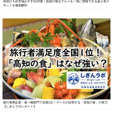
高知ひろめ市場おすすめ20選！高知の地元グルメを一気に堪能できる超人気ス
ポットを徹底解剖
旅行者満足度・食べ物部門で全国1位！データが証明する「高知の食」の実力
【しぎんラボレポート】