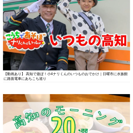
【動画あり】 高知で遊ぼ！小4ナリくんのいつものおでかけ｜日曜市に水族館
に路面電車にあちこち巡り