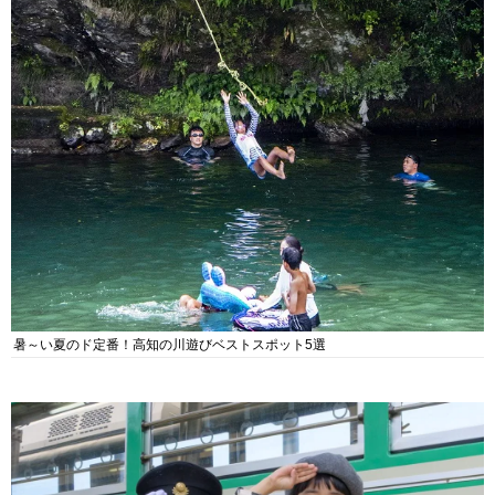
暑～い夏のド定番！高知の川遊びベストスポット5選