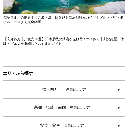
仁淀ブルーの絶景！にこ淵・沈下橋を巡る仁淀川観光ガイド｜グルメ・宿・モ
デルコースまで完全網羅！
【高知四万十川観光10選】日本最後の清流を遊び尽くす！四万十川の絶景・体
験・グルメを網羅したおすすめガイド
エリアから探す
足摺・四万十（西部エリア）
▶︎
高知・須崎・南国（中部エリア）
▶︎
安芸・室戸（東部エリア）
▶︎