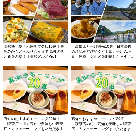
高知地元愛され居酒屋名店10選！昼
【高知四万十川観光10選】日本最後
飲みからどっぷり深夜まで 高知の酒
の清流を遊び尽くす！四万十川の絶
と肴を満喫！【高知グルメPro】
景・体験・グルメを網羅したおすすめ
ガイド
高知のおすすめモーニング20選！
高知のおすすめモーニング20選！
「喫茶店の街」高知で美味しい喫茶
「喫茶店の街」高知で美味しい喫茶
店・カフェモーニングをいただきま
店・カフェモーニングをいただきま
す！
す！