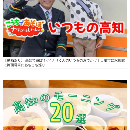
【動画あり】 高知で遊ぼ！小4ナリくんのいつものおでかけ｜日曜市に水族館
に路面電車にあちこち巡り