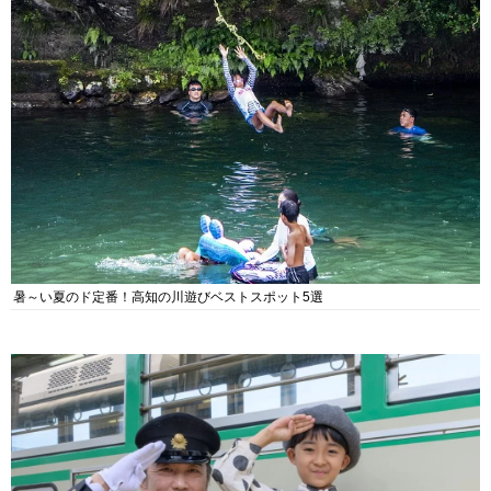
暑～い夏のド定番！高知の川遊びベストスポット5選