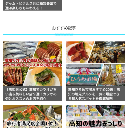
ジャム・ピクルス共に種類豊富で
選ぶ楽しさも味わえる！
おすすめ記事
【高知県公式】高知でカツオが旨
高知ひろめ市場おすすめ20選！高
い店＆美味しい店９選！カツオの
知の地元グルメを一気に堪能でき
旬とおススメのお店を紹介
る超人気スポットを徹底解剖