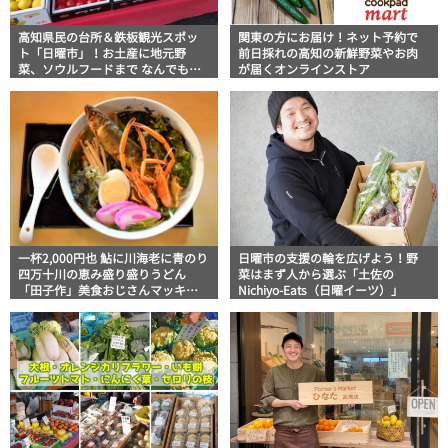
高知県民の台所＆鉄板観光スポッ
関東の方にお届け！ネット予約で
ト「日曜市」！お土産に地元野
前日採れの高知の新鮮野菜やお肉
菜、ソウルフードまで なんでもそ
が届くオンラインストア
ろう高知の巨大街路市を徹底解
説！
一杯2,000円也 鮎に川海老に青のり
日曜市の支援の輪を広げよう！野
四万十川の恵み盛り盛りうどん
菜はまず人から選ぶ「土佐の
「田子作」美食おじさんマッキー
Nichiyo-Eats（日曜イーツ）」
牧元の高知満腹日記