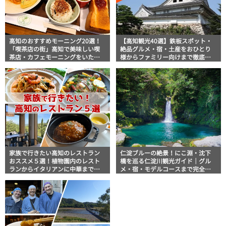
高知のおすすめモーニング20選！
【高知観光40選】鉄板スポット・
「喫茶店の街」高知で美味しい喫
絶品グルメ・宿・土産をおひとり
茶店・カフェモーニングをいただ
様からファミリー向けまで徹底解
きます！
説！
家族で行きたい高知のレストラン
仁淀ブルーの絶景！にこ淵・沈下
おススメ５選！植物園内のレスト
橋を巡る仁淀川観光ガイド｜グル
ランからイタリアンに中華まで楽
メ・宿・モデルコースまで完全網
しめる
羅！