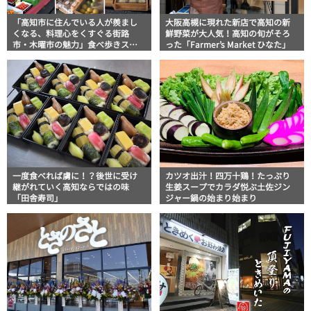
「高知市に住んでいる人が羨まし
大阪高槻に現れた新店で高知の新
くなる、料理心をくすぐる街路
鮮野菜が大人気！高知の旬がそろ
市・木曜市の魅力」食べ歩きス
った「Farmer’s Market ひなた」
ト・マッキー牧元の高知満腹日記
その87
一度食べれば虜に！？後世に受け
カツオ出汁！四万十鶏！たっぷり
継がれていく高知ならではの味
生姜スープでカラダ悦ぶ土佐ジン
「田舎寿司」
ジャー鍋の始まり始まり