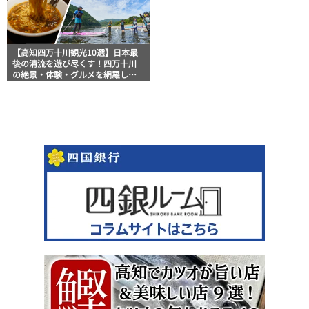
【高知四万十川観光10選】日本最
後の清流を遊び尽くす！四万十川
の絶景・体験・グルメを網羅した
おすすめガイド