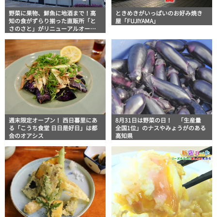
野菜に果物、鮮魚に地酒まで！高
ときめきがいっぱいのお好み焼き
知の食がずらり揃った直販所「と
屋「FUJIYAMA」
さのさと」がリニューアルオープ
ン
週末限定オープン！ 西日暮里にあ
8月31日は野菜の日！ 「生産量
る「こうち食堂 日日是好日」は都
全国1位」のナスやみょうがのある
会のオアシス
高知県