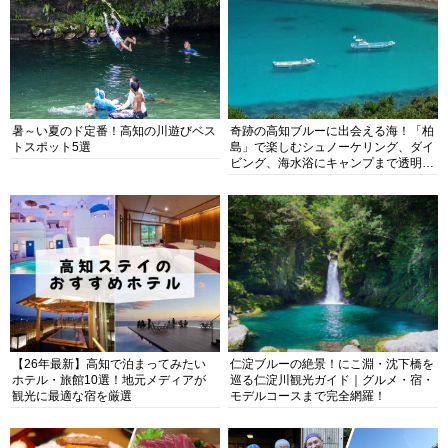
暑～い夏のド定番！高知の川遊びベス
奇跡の高知ブルーに出会える海！「柏
トスポット5選
島」で楽しむシュノーケリング、ダイ
ビング、海水浴にキャンプまで透明度
抜群の海の楽園を徹底紹介
【26年最新】高知で泊まってみたい
仁淀ブルーの絶景！にこ淵・沈下橋を
ホテル・旅館10選！地元メディアが
巡る仁淀川観光ガイド｜グルメ・宿・
観光に最適な宿を厳選
モデルコースまで完全網羅！