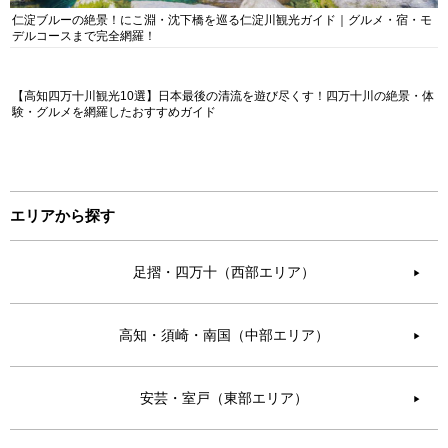
仁淀ブルーの絶景！にこ淵・沈下橋を巡る仁淀川観光ガイド｜グルメ・宿・モ
デルコースまで完全網羅！
【高知四万十川観光10選】日本最後の清流を遊び尽くす！四万十川の絶景・体
験・グルメを網羅したおすすめガイド
エリアから探す
足摺・四万十（西部エリア）
▶︎
高知・須崎・南国（中部エリア）
▶︎
安芸・室戸（東部エリア）
▶︎