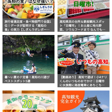
旅行者満足度・食べ物部門で全国1
高知県民の台所＆鉄板観光スポッ
位！データが証明する「高知の
ト「日曜市」！お土産に地元野
食」の実力【しぎんラボレポー
菜、ソウルフードまで なんでもそ
ト】
ろう高知の巨大街路市を徹底解
説！
暑～い夏のド定番！高知の川遊び
【動画あり】 高知で遊ぼ！小4ナリ
ベストスポット5選
くんのいつものおでかけ｜日曜市
に水族館に路面電車にあちこち巡
り