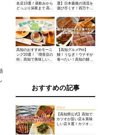
名店10選！昼飲みから
選】日本最後の清流を
どっぷり深夜まで 高知
遊び尽くす！四万十川
の酒と肴を満喫！【高
の絶景・体験・グルメ
知グルメPro】
を網羅したおすすめガ
イド
高知のおすすめモーニ
【高知グルメPro】
ング20選！「喫茶店の
鰻！うなぎ！ウナギが
街」高知で美味しい喫
食べたい！高知の鰻の
茶店・カフェモーニン
旨い店美味しい店９選
グをいただきます！
食いしんぼおじさんマ
語
ッキー牧元の高知満腹
日記セレクション
シ
おすすめの記事
グルメ
【高知県公式】高知で
カツオが旨い店＆美味
しい店９選！カツオの
旬とおススメのお店を
紹介