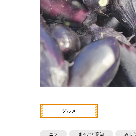
グルメ
ニラ
まるごと高知
みょ