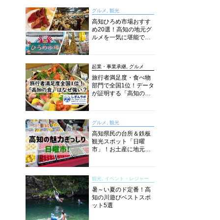
グルメ, 観光
高知ひろめ市場おすす
め20選！高知の地元グ
ルメを一気に堪能でき
る超人気スポットを徹
底解剖
起業・事業承継, グルメ
旅行者満足度・食べ物
部門で全国1位！データ
が証明する「高知の
食」の実力【しぎんラ
ボレポート】
グルメ, 観光
高知県民の台所＆鉄板
観光スポット「日曜
市」！お土産に地元野
菜、ソウルフードまで
なんでもそろう高知の
巨大街路市を徹底解
観光, イベント・レジャー
説！
暑～い夏のド定番！高
知の川遊びベストスポ
ット5選