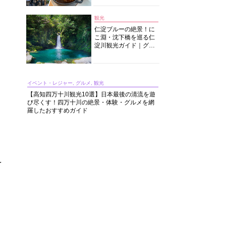
中華まで楽しめる
観光
仁淀ブルーの絶景！に
こ淵・沈下橋を巡る仁
淀川観光ガイド｜グル
メ・宿・モデルコース
まで完全網羅！
イベント・レジャー, グルメ, 観光
【高知四万十川観光10選】日本最後の清流を遊
び尽くす！四万十川の絶景・体験・グルメを網
羅したおすすめガイド
を