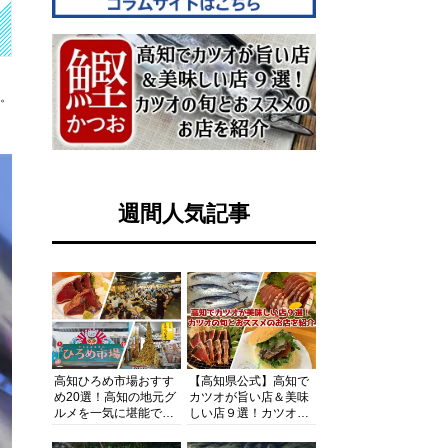
す。
週間人気記事
高知ひろめ市場おすす
【高知県公式】高知で
め20選！高知の地元グ
カツオが旨い店＆美味
ルメを一気に堪能でき
しい店９選！カツオの
る超人気スポットを徹
旬とおススメのお店を
底解剖
紹介