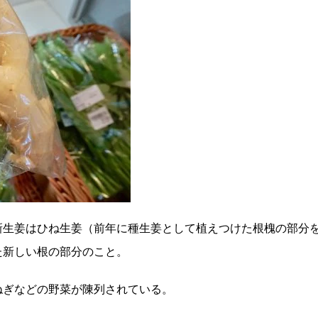
新生姜はひね生姜（前年に種生姜として植えつけた根槐の部分
た新しい根の部分のこと。
ねぎなどの野菜が陳列されている。