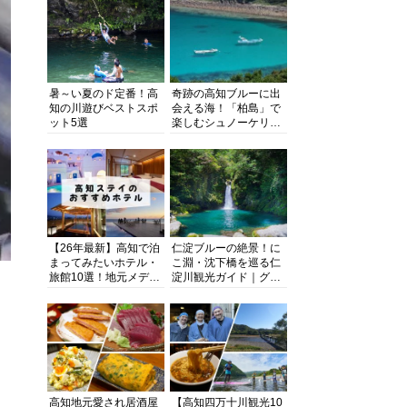
暑～い夏のド定番！高
奇跡の高知ブルーに出
知の川遊びベストスポ
会える海！「柏島」で
ット5選
楽しむシュノーケリン
グ、ダイビング、海水
浴にキャンプまで透明
度抜群の海の楽園を徹
底紹介
【26年最新】高知で泊
仁淀ブルーの絶景！に
まってみたいホテル・
こ淵・沈下橋を巡る仁
旅館10選！地元メディ
淀川観光ガイド｜グル
アが観光に最適な宿を
メ・宿・モデルコース
厳選
まで完全網羅！
高知地元愛され居酒屋
【高知四万十川観光10