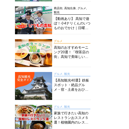
商店街, 高知出身, グルメ,
観光
【動画あり】 高知で遊
ぼ！小4ナリくんのいつ
ものおでかけ｜日曜市
に水族館に路面電車に
あちこち巡り
グルメ
高知のおすすめモーニ
ング20選！「喫茶店の
街」高知で美味しい喫
茶店・カフェモーニン
グをいただきます！
グルメ, 観光
【高知観光40選】鉄板
スポット・絶品グル
メ・宿・土産をおひと
り様からファミリー向
けまで徹底解説！
グルメ, 観光
家族で行きたい高知の
レストランおススメ５
選！植物園内のレスト
ランからイタリアンに