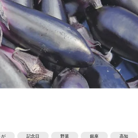
うが
記念日
野菜
銀座
高知