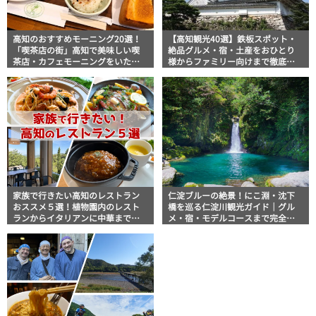
高知のおすすめモーニング20選！
【高知観光40選】鉄板スポット・
「喫茶店の街」高知で美味しい喫
絶品グルメ・宿・土産をおひとり
茶店・カフェモーニングをいただ
様からファミリー向けまで徹底解
きます！
説！
家族で行きたい高知のレストラン
仁淀ブルーの絶景！にこ淵・沈下
おススメ５選！植物園内のレスト
橋を巡る仁淀川観光ガイド｜グル
ランからイタリアンに中華まで楽
メ・宿・モデルコースまで完全網
しめる
羅！