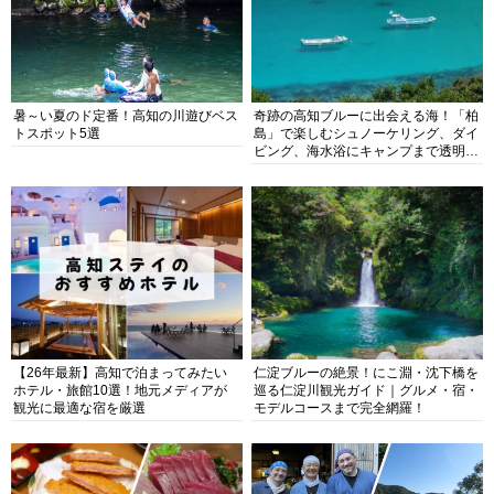
暑～い夏のド定番！高知の川遊びベス
奇跡の高知ブルーに出会える海！「柏
トスポット5選
島」で楽しむシュノーケリング、ダイ
ビング、海水浴にキャンプまで透明度
抜群の海の楽園を徹底紹介
【26年最新】高知で泊まってみたい
仁淀ブルーの絶景！にこ淵・沈下橋を
ホテル・旅館10選！地元メディアが
巡る仁淀川観光ガイド｜グルメ・宿・
観光に最適な宿を厳選
モデルコースまで完全網羅！