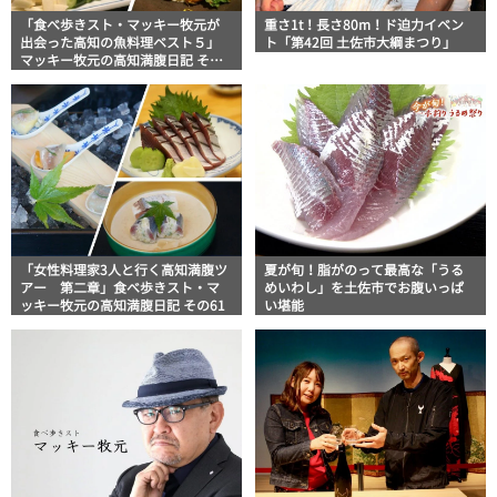
「食べ歩きスト・マッキー牧元が
重さ1t！長さ80m！ド迫力イベン
出会った高知の魚料理ベスト５」
ト「第42回 土佐市大綱まつり」
マッキー牧元の高知満腹日記 その
69
「女性料理家3人と行く高知満腹ツ
夏が旬！脂がのって最高な「うる
アー 第二章」食べ歩きスト・マ
めいわし」を土佐市でお腹いっぱ
ッキー牧元の高知満腹日記 その61
い堪能