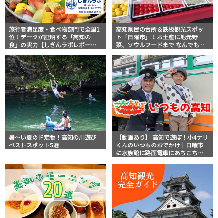
旅行者満足度・食べ物部門で全国1
高知県民の台所＆鉄板観光スポッ
位！データが証明する「高知の
ト「日曜市」！お土産に地元野
食」の実力【しぎんラボレポー
菜、ソウルフードまで なんでもそ
ト】
ろう高知の巨大街路市を徹底解
説！
暑～い夏のド定番！高知の川遊び
【動画あり】 高知で遊ぼ！小4ナリ
ベストスポット5選
くんのいつものおでかけ｜日曜市
に水族館に路面電車にあちこち巡
り