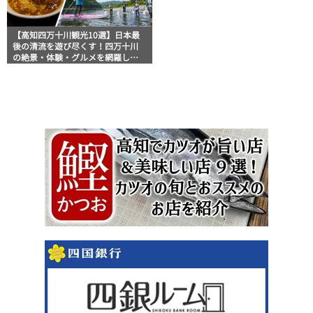
【高知四万十川観光10選】日本最
後の清流を遊び尽くす！四万十川
の絶景・体験・グルメを網羅した
おすすめガイド