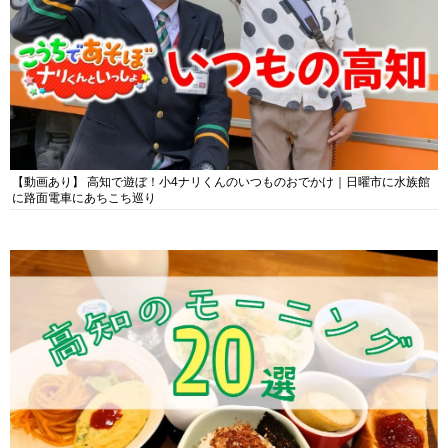
【動画あり】 高知で遊ぼ！小4ナリくんのいつものおでかけ｜日曜市に水族館
に路面電車にあちこち巡り