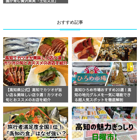
園が育む贅沢果実「土佐文旦」
おすすめ記事
【高知県公式】高知でカツオが旨
高知ひろめ市場おすすめ20選！高
い店＆美味しい店９選！カツオの
知の地元グルメを一気に堪能でき
旬とおススメのお店を紹介
る超人気スポットを徹底解剖