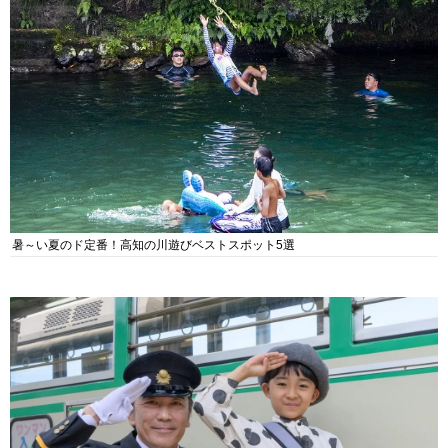
暑～い夏のド定番！高知の川遊びベストスポット5選