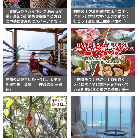
「貝鮮浜焼きバイキング あみ浜食
紺碧の土佐湾を優雅に泳ぐニタリ
堂」高知の新鮮魚貝網焼きにお肉
クジラと群れなすイルカを愛でに
に中華にお寿司にスイーツまで！
行こう！高知県土佐市宇佐の「ホ
大満足の浜焼きパラダイス【高知
エールウォッチング宇佐」
グルメ】
高知の温泉でゆる～りと。太平洋
「刺身喰う！貝焼く！肉も焼く！
を臨む極上温泉「土佐龍温泉 三陽
〆にはおじやと炊き込みが待って
荘」
いる創業50年の愛され茶屋」美食
おじさん マッキー牧元の高知満腹
日記 SEASON2