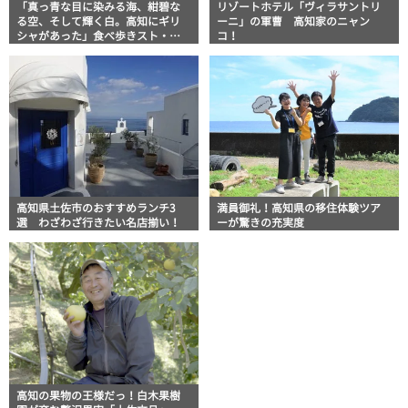
「真っ青な目に染みる海、紺碧な
リゾートホテル「ヴィラサントリ
る空、そして輝く白。高知にギリ
ーニ」の軍曹 高知家のニャン
シャがあった」食べ歩きスト・マ
コ！
ッキー牧元の高知満腹日記
高知県土佐市のおすすめランチ3
満員御礼！高知県の移住体験ツア
選 わざわざ行きたい名店揃い！
ーが驚きの充実度
高知の果物の王様だっ！白木果樹