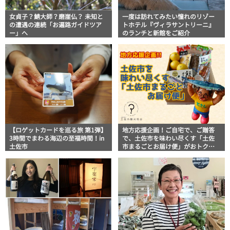
女貞子？鯖大師？磨崖仏？ 未知と
一度は訪れてみたい憧れのリゾー
の遭遇の連続「お遍路ガイドツア
トホテル『ヴィラサントリーニ』
ー」へ
のランチと新館をご紹介
【ロゲットカードを巡る旅 第1弾】
地方応援企画！ご自宅で、ご贈答
3時間でまわる海辺の至福時間！in
で、土佐市を味わい尽くす「土佐
土佐市
市まるごとお届け便」がおトクで
旨い