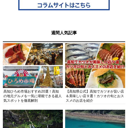
週間人気記事
高知ひろめ市場おすすめ20選！高知
【高知県公式】高知でカツオが旨い店
の地元グルメを一気に堪能できる超人
＆美味しい店９選！カツオの旬とおス
気スポットを徹底解剖
スメのお店を紹介