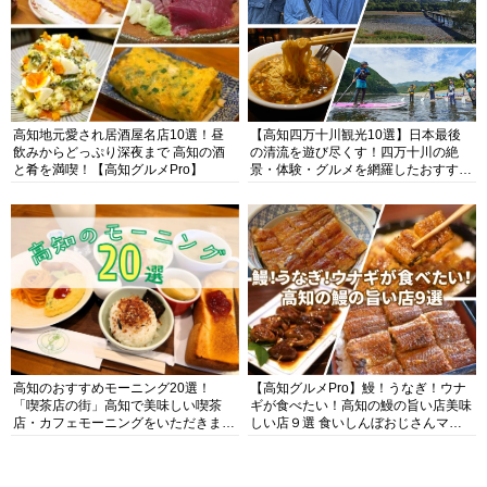
高知地元愛され居酒屋名店10選！昼
【高知四万十川観光10選】日本最後
飲みからどっぷり深夜まで 高知の酒
の清流を遊び尽くす！四万十川の絶
と肴を満喫！【高知グルメPro】
景・体験・グルメを網羅したおすすめ
ガイド
高知のおすすめモーニング20選！
【高知グルメPro】鰻！うなぎ！ウナ
「喫茶店の街」高知で美味しい喫茶
ギが食べたい！高知の鰻の旨い店美味
店・カフェモーニングをいただきま
しい店９選 食いしんぼおじさんマッ
す！
キー牧元の高知満腹日記セレクション