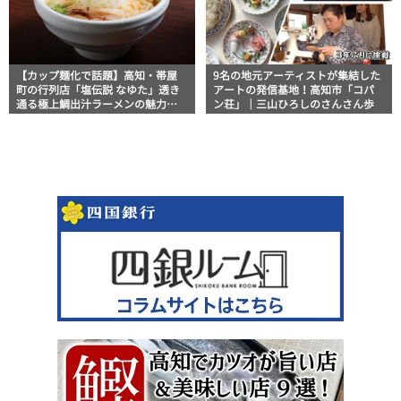
【カップ麺化で話題】高知・帯屋
9名の地元アーティストが集結した
町の行列店「塩伝説 なゆた」透き
アートの発信基地！高知市「コパ
通る極上鯛出汁ラーメンの魅力を
ン荘」｜三山ひろしのさんさん歩
徹底解剖 ｜ほっとこうちオススメ
情報