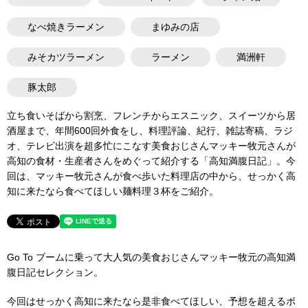
なべ焼きラーメン
まゆみの店
みそカツラーメン
ラーメン
満洲軒
豚太郎
立ち食いそばから割烹、フレンチからエスニック、スイーツから居
酒屋まで、年間600回外食をし、料理評論、紀行、雑誌寄稿、ラジ
オ、テレビ出演を超多忙にこなす美食おじさんマッキー牧元さんが
高知の食材・生産者さんをめぐって紹介する「高知満腹日記」。今
回は、マッキー牧元さんが食べ歩いた料理店の中から、せっかく高
知に来たなら食べてほしい麺料理３杯をご紹介。
Go To ブームに乗って大人気の美食おじさんマッキー牧元の高知満
腹日記セレクション。
今回はせっかく高知に来たなら是非食べてほしい、予想を超えるボ