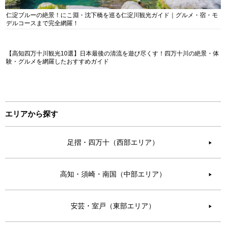
仁淀ブルーの絶景！にこ淵・沈下橋を巡る仁淀川観光ガイド｜グルメ・宿・モ
デルコースまで完全網羅！
【高知四万十川観光10選】日本最後の清流を遊び尽くす！四万十川の絶景・体
験・グルメを網羅したおすすめガイド
エリアから探す
足摺・四万十（西部エリア）
▶︎
高知・須崎・南国（中部エリア）
▶︎
安芸・室戸（東部エリア）
▶︎