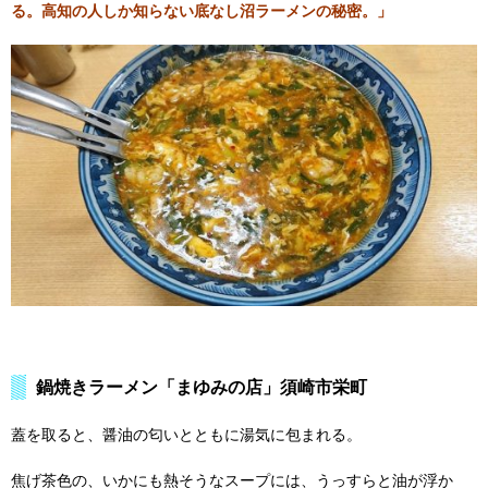
る。高知の人しか知らない底なし沼ラーメンの秘密。」
鍋焼きラーメン「まゆみの店」須崎市栄町
蓋を取ると、醤油の匂いとともに湯気に包まれる。
焦げ茶色の、いかにも熱そうなスープには、うっすらと油が浮か