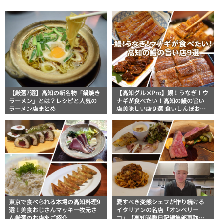
【厳選7選】高知の新名物「鍋焼き
【高知グルメPro】鰻！うなぎ！ウ
ラーメン」とは？レシピと人気の
ナギが食べたい！高知の鰻の旨い
ラーメン店まとめ
店美味しい店９選 食いしんぼおじ
さんマッキー牧元の高知満腹日記
セレクション
東京で食べられる本場の高知料理9
愛すべき変態シェフが作り続ける
選！美食おじさんマッキー牧元さ
イタリアンの名店「オンベリー
ん厳選のお店をご紹介
コ」【高知満腹日記編集部再訪