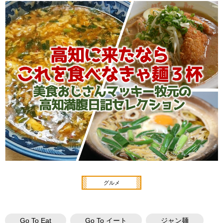
グルメ
Go To Eat
Go To イート
ジャン麺