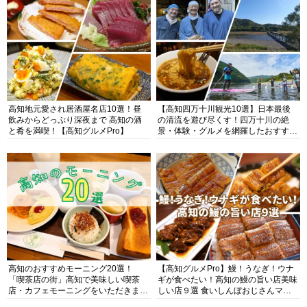
高知地元愛され居酒屋名店10選！昼
【高知四万十川観光10選】日本最後
飲みからどっぷり深夜まで 高知の酒
の清流を遊び尽くす！四万十川の絶
と肴を満喫！【高知グルメPro】
景・体験・グルメを網羅したおすすめ
ガイド
高知のおすすめモーニング20選！
【高知グルメPro】鰻！うなぎ！ウナ
「喫茶店の街」高知で美味しい喫茶
ギが食べたい！高知の鰻の旨い店美味
店・カフェモーニングをいただきま
しい店９選 食いしんぼおじさんマッ
す！
キー牧元の高知満腹日記セレクション