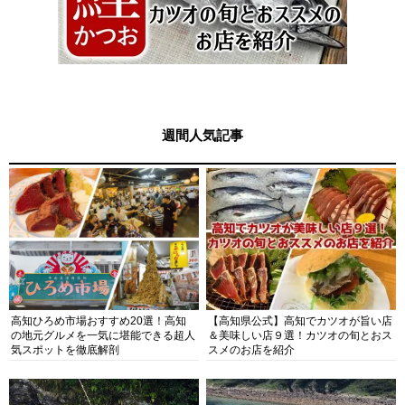
週間人気記事
高知ひろめ市場おすすめ20選！高知
【高知県公式】高知でカツオが旨い店
の地元グルメを一気に堪能できる超人
＆美味しい店９選！カツオの旬とおス
気スポットを徹底解剖
スメのお店を紹介