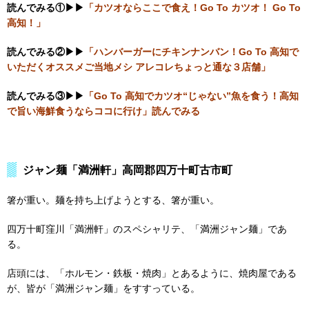
読んでみる①▶▶
「カツオならここで食え！Go To カツオ！ Go To
高知！」
読んでみる②▶▶
「ハンバーガーにチキンナンバン！Go To 高知で
いただくオススメご当地メシ アレコレちょっと通な３店舗」
読んでみる③▶▶
「Go To 高知でカツオ“じゃない”魚を食う！高知
で旨い海鮮食うならココに行け」読んでみる
ジャン麺「満洲軒」高岡郡四万十町古市町
箸が重い。麺を持ち上げようとする、箸が重い。
四万十町窪川「満洲軒」のスペシャリテ、「満洲ジャン麺」であ
る。
店頭には、「ホルモン・鉄板・焼肉」とあるように、焼肉屋である
が、皆が「満洲ジャン麺」をすすっている。