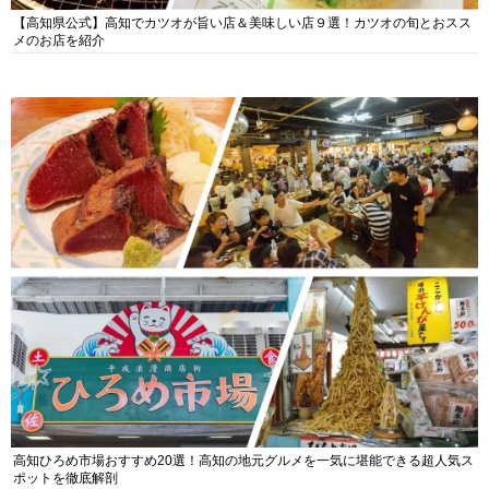
【高知県公式】高知でカツオが旨い店＆美味しい店９選！カツオの旬とおスス
メのお店を紹介
高知ひろめ市場おすすめ20選！高知の地元グルメを一気に堪能できる超人気ス
ポットを徹底解剖