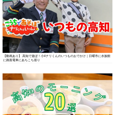
【動画あり】 高知で遊ぼ！小4ナリくんのいつものおでかけ｜日曜市に水族館
に路面電車にあちこち巡り