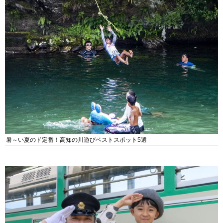
暑～い夏のド定番！高知の川遊びベストスポット5選