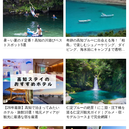
暑～い夏のド定番！高知の川遊びベス
奇跡の高知ブルーに出会える海！「柏
トスポット5選
島」で楽しむシュノーケリング、ダイ
ビング、海水浴にキャンプまで透明度
抜群の海の楽園を徹底紹介
【26年最新】高知で泊まってみたい
仁淀ブルーの絶景！にこ淵・沈下橋を
ホテル・旅館10選！地元メディアが
巡る仁淀川観光ガイド｜グルメ・宿・
観光に最適な宿を厳選
モデルコースまで完全網羅！