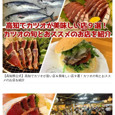
【高知県公式】高知でカツオが旨い店＆美味しい店９選！カツオの旬とおスス
メのお店を紹介