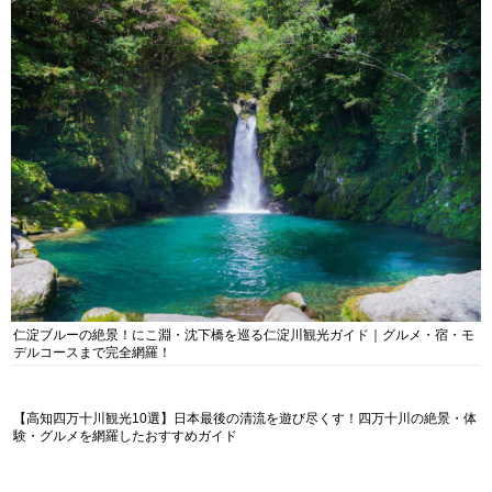
仁淀ブルーの絶景！にこ淵・沈下橋を巡る仁淀川観光ガイド｜グルメ・宿・モ
デルコースまで完全網羅！
【高知四万十川観光10選】日本最後の清流を遊び尽くす！四万十川の絶景・体
験・グルメを網羅したおすすめガイド