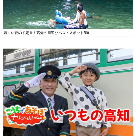
暑～い夏のド定番！高知の川遊びベストスポット5選