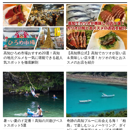
高知ひろめ市場おすすめ20選！高知
【高知県公式】高知でカツオが旨い店
の地元グルメを一気に堪能できる超人
＆美味しい店９選！カツオの旬とおス
気スポットを徹底解剖
スメのお店を紹介
暑～い夏のド定番！高知の川遊びベス
奇跡の高知ブルーに出会える海！「柏
トスポット5選
島」で楽しむシュノーケリング、ダイ