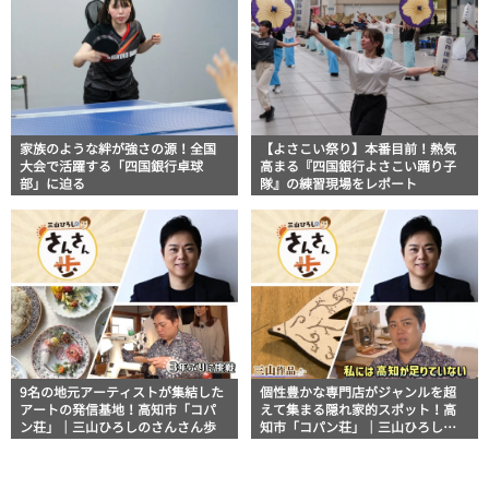
家族のような絆が強さの源！全国
【よさこい祭り】本番目前！熱気
大会で活躍する「四国銀行卓球
高まる『四国銀行よさこい踊り子
部」に迫る
隊』の練習現場をレポート
9名の地元アーティストが集結した
個性豊かな専門店がジャンルを超
アートの発信基地！高知市「コパ
えて集まる隠れ家的スポット！高
ン荘」｜三山ひろしのさんさん歩
知市「コパン荘」｜三山ひろしの
さんさん歩