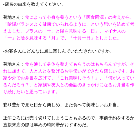
-店名の由来を教えてください。
菊地さん：
食によって心身を養うという「医食同源」
の考えから、
「陰陽バランスよく健康でいられるように」という思いを込めて考
えました。プラスの「十」と陽を意味する「日」、マイナスの
「一」と陰を意味する「月」で、「十月一日」としました。
-お客さんにどんなに風に楽しんでいただきたいですか。
菊地さん：
食を通して身体を整えてもらうのはもちろんですが、そ
れに加えて、人と人とを繋げるお手伝いができたら嬉しいです。お
家や外でお弁当を広げて、「これ美味しそう！」、「何が入ってい
るんだろう？」と家族や友人との会話のきっかけになるお弁当を作
り続けたいと思っています。
彩り豊かで見た目から楽しめ、また食べて美味しいお弁当。
正午ごろには売り切りてしまうこともあるので、事前予約をするか
直接来店の際は早めの時間帯がおすすめだ。