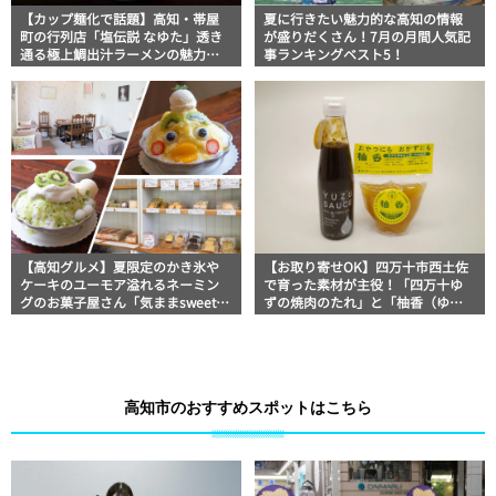
【カップ麺化で話題】高知・帯屋
夏に行きたい魅力的な高知の情報
町の行列店「塩伝説 なゆた」透き
が盛りだくさん！7月の月間人気記
通る極上鯛出汁ラーメンの魅力を
事ランキングベスト5！
徹底解剖 ｜ほっとこうちオススメ
情報
【高知グルメ】夏限定のかき氷や
【お取り寄せOK】四万十市西土佐
ケーキのユーモア溢れるネーミン
で育った素材が主役！「四万十ゆ
グのお菓子屋さん「気ままsweets
ずの焼肉のたれ」と「柚香（ゆこ
甘音 高知店」
う）」│山間屋
高知市のおすすめスポットはこちら