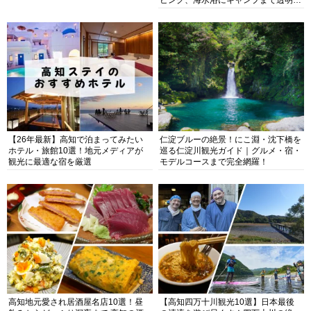
ビング、海水浴にキャンプまで透明度
抜群の海の楽園を徹底紹介
【26年最新】高知で泊まってみたい
仁淀ブルーの絶景！にこ淵・沈下橋を
ホテル・旅館10選！地元メディアが
巡る仁淀川観光ガイド｜グルメ・宿・
観光に最適な宿を厳選
モデルコースまで完全網羅！
高知地元愛され居酒屋名店10選！昼
【高知四万十川観光10選】日本最後