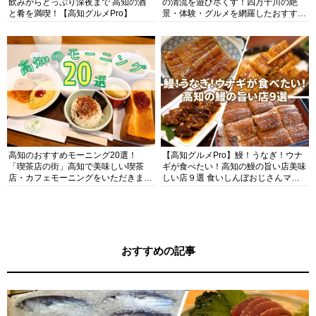
飲みからどっぷり深夜まで 高知の酒
の清流を遊び尽くす！四万十川の絶
と肴を満喫！【高知グルメPro】
景・体験・グルメを網羅したおすすめ
ガイド
高知のおすすめモーニング20選！
【高知グルメPro】鰻！うなぎ！ウナ
「喫茶店の街」高知で美味しい喫茶
ギが食べたい！高知の鰻の旨い店美味
店・カフェモーニングをいただきま
しい店９選 食いしんぼおじさんマッ
す！
キー牧元の高知満腹日記セレクション
おすすめの記事