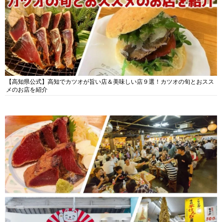
【高知県公式】高知でカツオが旨い店＆美味しい店９選！カツオの旬とおスス
メのお店を紹介