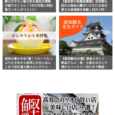
夏に行きたい魅力的な高知の情報
【高知家の後継者募集】吉田類も
が盛りだくさん！7月の月間人気記
訪れた絶品の鰹がいただける地元
事ランキングベスト5！
愛され居酒屋を承継！四万十町
「いろり」
高知の夏かき氷7選！フルーツたっ
【高知観光40選】鉄板スポット・
ぷりかき氷から抹茶に文旦にあん
絶品グルメ・宿・土産をおひとり
こまで涼を運ぶ夏のひんやりスイ
様からファミリー向けまで徹底解
ーツ
説！