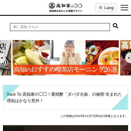
Lang
Back To 高知家の◯◯！栗焼酎「ダバダ火振」の秘密 生まれた
理由はかなり意外！
この情報は2023年11月7日時点の情報となります。