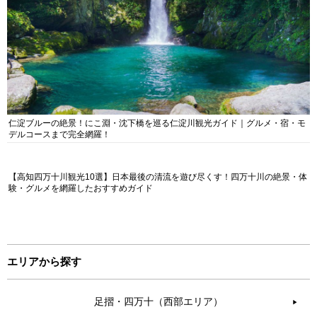
仁淀ブルーの絶景！にこ淵・沈下橋を巡る仁淀川観光ガイド｜グルメ・宿・モ
デルコースまで完全網羅！
【高知四万十川観光10選】日本最後の清流を遊び尽くす！四万十川の絶景・体
験・グルメを網羅したおすすめガイド
エリアから探す
足摺・四万十（西部エリア）
▶︎