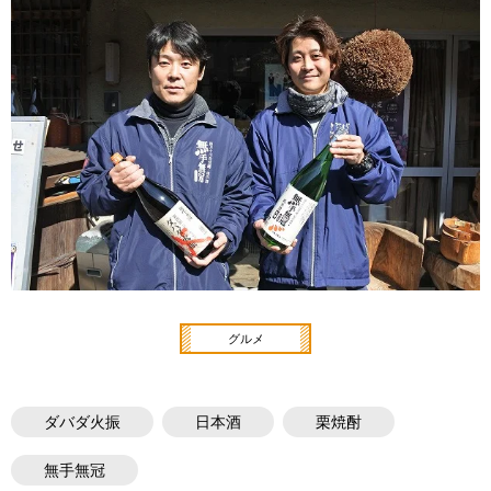
グルメ
ダバダ火振
日本酒
栗焼酎
無手無冠