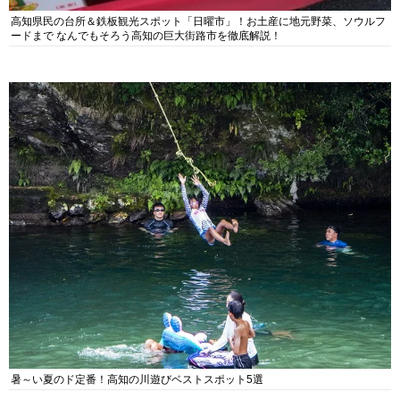
高知県民の台所＆鉄板観光スポット「日曜市」！お土産に地元野菜、ソウルフ
ードまで なんでもそろう高知の巨大街路市を徹底解説！
暑～い夏のド定番！高知の川遊びベストスポット5選