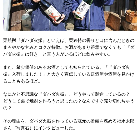
栗焼酎『ダバダ火振』といえば、栗独特の香りと口に含んだときの
まろやかな甘みとコクが特徴。お酒があまり得意でなくても「『ダ
バダ火振』は好き」と言う人がいるほどに飲みやすい。
また、希少価値のあるお酒としても知られている。「『ダバダ火
振』入荷しました！」と大きく宣伝している居酒屋や酒屋を見かけ
ることもあるほど。
なにかと不思議な『ダバダ火振』。どうやって製造しているの？
どうして栗で焼酎を作ろうと思ったの？なんですぐ売り切れちゃう
の？
その理由を、ダバダ火振を作っている蔵元の番頭を務める福永太郎
さん（写真右）にインタビューした。