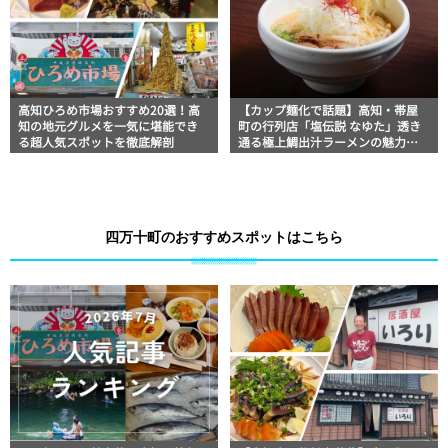
高知ひろめ市場おすすめ20選！高
【カップ麺化で話題】高知・帯屋
知の地元グルメを一気に堪能でき
町の行列店「塩伝説 なゆた」透き
る超人気スポットを徹底解剖
通る極上鯛出汁ラーメンの魅力を
徹底解剖 ｜ほっとこうちオススメ
情報
四万十町のおすすめスポットはこちら