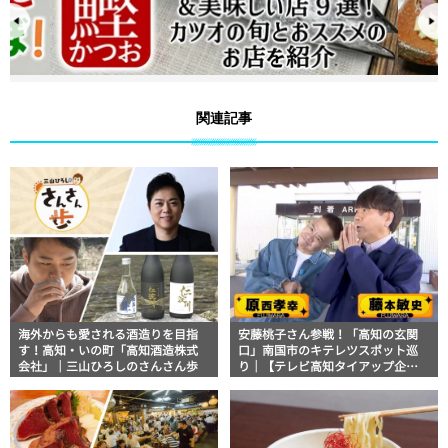
関連記事
海外からも愛される酒造りを目指
安藤桃子さん参戦！「高知の玄関
す！高知・いの町「高知酒造株式
口」南国市のキテレツスポット巡
会社」｜三山ひろしのさんさん歩
り｜【テレビ高知タイアップ企
画】FUJIWARAのキテレツが咲く！