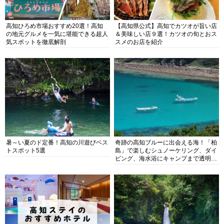
高知ひろめ市場おすすめ20選！高知
【高知県公式】高知でカツオが旨い店
の地元グルメを一気に堪能できる超人
＆美味しい店９選！カツオの旬とおス
気スポットを徹底解剖
スメのお店を紹介
暑～い夏のド定番！高知の川遊びベス
奇跡の高知ブルーに出会える海！「柏
トスポット5選
島」で楽しむシュノーケリング、ダイ
ビング、海水浴にキャンプまで透明度
抜群の海の楽園を徹底紹介