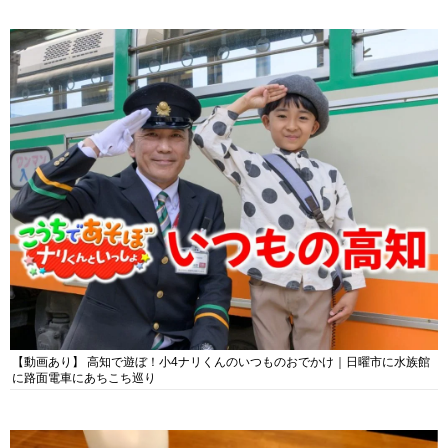
【動画あり】 高知で遊ぼ！小4ナリくんのいつものおでかけ｜日曜市に水族館
に路面電車にあちこち巡り