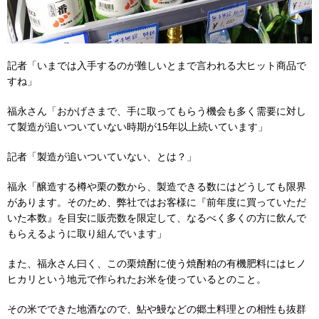
記者「いまでは入手するのが難しいとまで言われる大ヒット商品で
すね」
福永さん「おかげさまで、手に取ってもらう機会も多く需要に対し
て製造が追いついていない時期が15年以上続いています」
記者「製造が追いついていない、とは？」
福永「醸造する樽や栗の数から、製造できる数にはどうしても限界
があります。そのため、弊社ではお客様に『前年度に買っていただ
いた本数』を目安に販売数を限定して、なるべく多くの方に飲んで
もらえるように取り組んでいます」
また、福永さん曰く、この栗焼酎に使う焼酎粕の有機肥料にはヒノ
ヒカリという地元で作られたお米を使っているとのこと。
その米でできた地酒なので、鮎や鰻などの郷土料理との相性も抜群