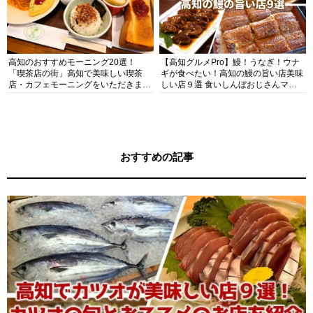
高知のおすすめモーニング20選！
【高知グルメPro】鰻！うなぎ！ウナ
「喫茶店の街」高知で美味しい喫茶
ギが食べたい！高知の鰻の旨い店美味
店・カフェモーニングをいただきま
しい店９選 食いしんぼおじさんマッ
す！
キー牧元の高知満腹日記セレクション
おすすめの記事