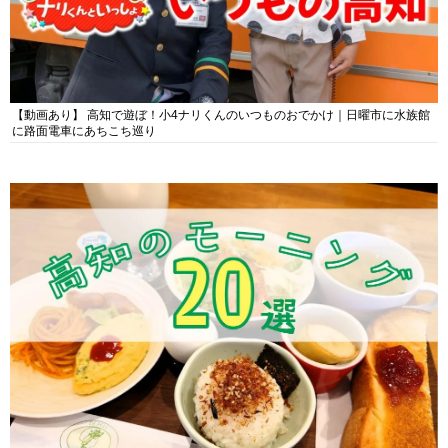
【動画あり】 高知で遊ぼ！小4ナリくんのいつものおでかけ｜日曜市に水族館
に路面電車にあちこち巡り