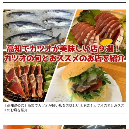
【高知県公式】高知でカツオが旨い店＆美味しい店９選！カツオの旬とおスス
メのお店を紹介