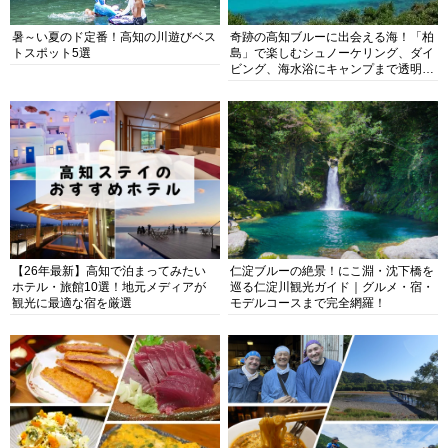
暑～い夏のド定番！高知の川遊びベス
奇跡の高知ブルーに出会える海！「柏
トスポット5選
島」で楽しむシュノーケリング、ダイ
ビング、海水浴にキャンプまで透明度
抜群の海の楽園を徹底紹介
【26年最新】高知で泊まってみたい
仁淀ブルーの絶景！にこ淵・沈下橋を
ホテル・旅館10選！地元メディアが
巡る仁淀川観光ガイド｜グルメ・宿・
観光に最適な宿を厳選
モデルコースまで完全網羅！