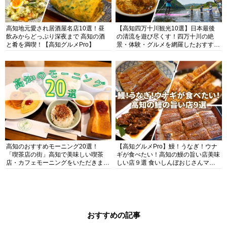
高知地元愛され居酒屋名店10選！昼
【高知四万十川観光10選】日本最後
飲みからどっぷり深夜まで 高知の酒
の清流を遊び尽くす！四万十川の絶
と肴を満喫！【高知グルメPro】
景・体験・グルメを網羅したおすすめ
ガイド
高知のおすすめモーニング20選！
【高知グルメPro】鰻！うなぎ！ウナ
「喫茶店の街」高知で美味しい喫茶
ギが食べたい！高知の鰻の旨い店美味
店・カフェモーニングをいただきま
しい店９選 食いしんぼおじさんマッ
す！
キー牧元の高知満腹日記セレクション
おすすめの記事