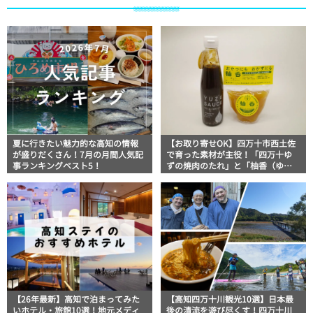
夏に行きたい魅力的な高知の情報
【お取り寄せOK】四万十市西土佐
が盛りだくさん！7月の月間人気記
で育った素材が主役！「四万十ゆ
事ランキングベスト5！
ずの焼肉のたれ」と「柚香（ゆこ
う）」│山間屋
【26年最新】高知で泊まってみた
【高知四万十川観光10選】日本最
いホテル・旅館10選！地元メディ
後の清流を遊び尽くす！四万十川