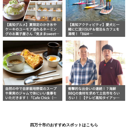
【高知グルメ】夏限定のかき氷や
【高知アクティビティ】愛犬と一
ケーキのユーモア溢れるネーミン
緒に仁淀川SUP＆宿泊＆カフェを
グのお菓子屋さん「気ままsweets
満喫！「B&M
甘音 高知店」
SURF&CAFE+LODGE」
自然の中で自家栽培野菜のスープ
衝撃的な出会いの連続！？海鮮
や果実のジャムで体にいい食事を
BBQの食材を求めて土佐市をろい
いただきます！「Cafe Chick（カ
ろい！｜【テレビ高知タイアップ
フェチック）」【高知グルメ】
企画】FUJIWARAのキテレツが咲
く！
四万十市のおすすめスポットはこちら