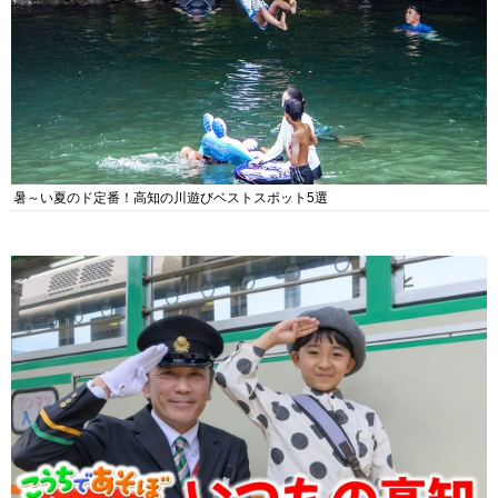
暑～い夏のド定番！高知の川遊びベストスポット5選