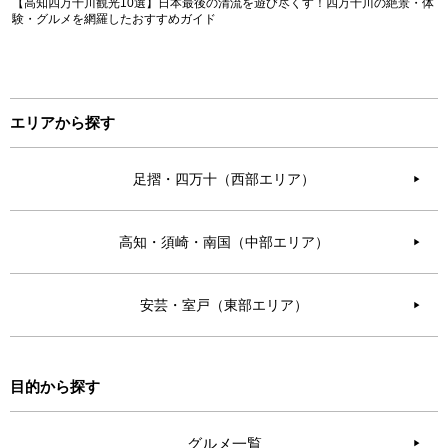
【高知四万十川観光10選】日本最後の清流を遊び尽くす！四万十川の絶景・体
験・グルメを網羅したおすすめガイド
エリアから探す
足摺・四万十（西部エリア）
▶︎
高知・須崎・南国（中部エリア）
▶︎
安芸・室戸（東部エリア）
▶︎
目的から探す
グルメ一覧