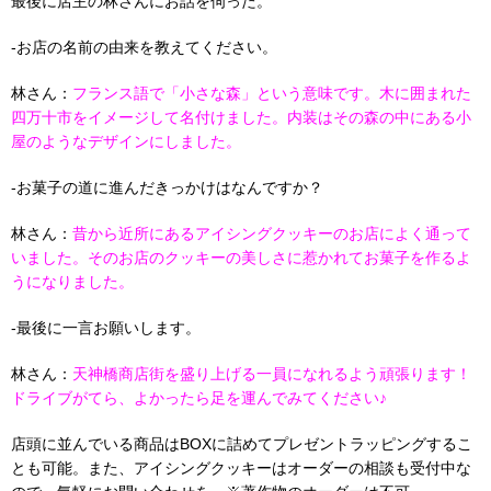
最後に店主の林さんにお話を伺った。
-お店の名前の由来を教えてください。
林さん：
フランス語で「小さな森」という意味です。木に囲まれた
四万十市をイメージして名付けました。内装はその森の中にある小
屋のようなデザインにしました。
-お菓子の道に進んだきっかけはなんですか？
林さん：
昔から近所にあるアイシングクッキーのお店によく通って
いました。そのお店のクッキーの美しさに惹かれてお菓子を作るよ
うになりました。
-最後に一言お願いします。
林さん：
天神橋商店街を盛り上げる一員になれるよう頑張ります！
ドライブがてら、よかったら足を運んでみてください♪
店頭に並んでいる商品はBOXに詰めてプレゼントラッピングするこ
とも可能。また、アイシングクッキーはオーダーの相談も受付中な