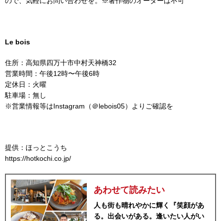
ので、気軽にお問い合わせを。※著作物のオーダーは不可
Le bois
住所：高知県四万十市中村天神橋32
営業時間：午後12時〜午後6時
定休日：火曜
駐車場：無し
※営業情報等はInstagram（＠lebois05）よりご確認を
提供：ほっとこうち
https://hotkochi.co.jp/
あわせて読みたい
人も街も晴れやかに輝く『笑顔があ
る。出会いがある。逢いたい人がい