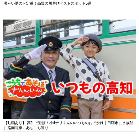
暑～い夏のド定番！高知の川遊びベストスポット5選
【動画あり】 高知で遊ぼ！小4ナリくんのいつものおでかけ｜日曜市に水族館
に路面電車にあちこち巡り