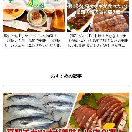
高知のおすすめモーニング20選！
【高知グルメPro】鰻！うなぎ！ウナ
「喫茶店の街」高知で美味しい喫茶
ギが食べたい！高知の鰻の旨い店美味
店・カフェモーニングをいただきま
しい店９選 食いしんぼおじさんマッ
す！
キー牧元の高知満腹日記セレクション
おすすめの記事