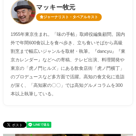
マッキー牧元
食ジャーナリスト・タベアルキスト
1955年東京生まれ。「味の手帖」取締役編集顧問。国内
外で年間600食以上を食べ歩き、立ち食いそばから高級
割烹まで幅広いジャンルを取材・執筆。『dancyu』『東
京カレンダー』などへの寄稿、テレビ出演、料理開発や
東京の「虎ノ門ヒルズ」にある飲食店街「虎ノ門横丁」
のプロデュースなど多方面で活躍。高知の食文化に造詣
が深く、「高知家の〇〇」では高知グルメコラムを300
本以上執筆している。