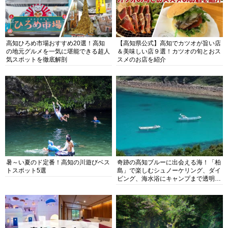
高知ひろめ市場おすすめ20選！高知
【高知県公式】高知でカツオが旨い店
の地元グルメを一気に堪能できる超人
＆美味しい店９選！カツオの旬とおス
気スポットを徹底解剖
スメのお店を紹介
暑～い夏のド定番！高知の川遊びベス
奇跡の高知ブルーに出会える海！「柏
トスポット5選
島」で楽しむシュノーケリング、ダイ
ビング、海水浴にキャンプまで透明度
抜群の海の楽園を徹底紹介