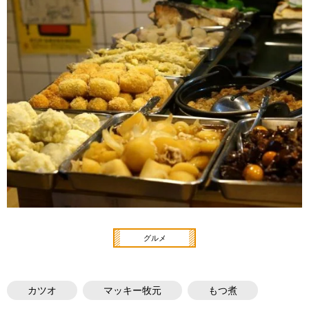
グルメ
カツオ
マッキー牧元
もつ煮