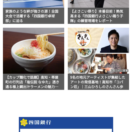
家族のような絆が強さの源！全国
【よさこい祭り】本番目前！熱気
大会で活躍する「四国銀行卓球
高まる『四国銀行よさこい踊り子
部」に迫る
隊』の練習現場をレポート
【カップ麺化で話題】高知・帯屋
9名の地元アーティストが集結した
町の行列店「塩伝説 なゆた」透き
アートの発信基地！高知市「コパ
通る極上鯛出汁ラーメンの魅力を
ン荘」｜三山ひろしのさんさん歩
徹底解剖 ｜ほっとこうちオススメ
情報