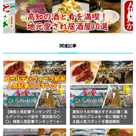
関連記事
【検索人気記事ランキング】ゴー
高知ひろめ市場おすすめ20選！高
ルデンウィーク前半「高知家の〇
知の地元グルメを一気に堪能でき
〇」検索人気記事ランキング！4月
る超人気スポットを徹底解剖
29日～5月4日