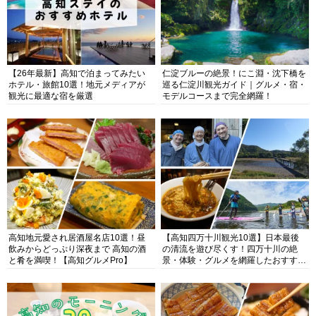
【26年最新】高知で泊まってみたい
仁淀ブルーの絶景！にこ淵・沈下橋を
ホテル・旅館10選！地元メディアが
巡る仁淀川観光ガイド｜グルメ・宿・
観光に最適な宿を厳選
モデルコースまで完全網羅！
高知地元愛され居酒屋名店10選！昼
【高知四万十川観光10選】日本最後
飲みからどっぷり深夜まで 高知の酒
の清流を遊び尽くす！四万十川の絶
と肴を満喫！【高知グルメPro】
景・体験・グルメを網羅したおすすめ
ガイド