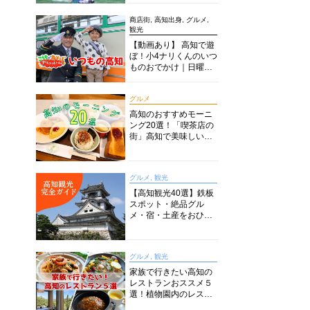
商店街, 高知出身, グルメ,
観光
【動画あり】 高知で遊
ぼ！小4ナリくんのいつ
ものおでかけ｜日曜市
に水族館に路面電車に
あちこち巡り
グルメ
高知のおすすめモーニ
ング20選！「喫茶店の
街」高知で美味しい喫
茶店・カフェモーニン
グをいただきます！
グルメ, 観光
【高知観光40選】鉄板
スポット・絶品グル
メ・宿・土産をおひと
り様からファミリー向
けまで徹底解説！
グルメ, 観光
家族で行きたい高知の
レストランおススメ５
選！植物園内のレスト
ランからイタリアンに