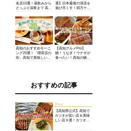
名店10選！昼飲みから
選】日本最後の清流を
どっぷり深夜まで 高知
遊び尽くす！四万十川
の酒と肴を満喫！【高
の絶景・体験・グルメ
知グルメPro】
を網羅したおすすめガ
イド
高知のおすすめモーニ
【高知グルメPro】
ング20選！「喫茶店の
鰻！うなぎ！ウナギが
街」高知で美味しい喫
食べたい！高知の鰻の
茶店・カフェモーニン
旨い店美味しい店９選
グをいただきます！
食いしんぼおじさんマ
ッキー牧元の高知満腹
日記セレクション
おすすめの記事
グルメ
【高知県公式】高知で
カツオが旨い店＆美味
しい店９選！カツオの
旬とおススメのお店を
紹介