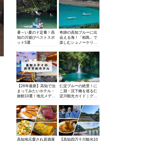
暑～い夏のド定番！高
奇跡の高知ブルーに出
知の川遊びベストスポ
会える海！「柏島」で
ット5選
楽しむシュノーケリン
グ、ダイビング、海水
浴にキャンプまで透明
度抜群の海の楽園を徹
底紹介
【26年最新】高知で泊
仁淀ブルーの絶景！に
まってみたいホテル・
こ淵・沈下橋を巡る仁
旅館10選！地元メディ
淀川観光ガイド｜グル
アが観光に最適な宿を
メ・宿・モデルコース
厳選
まで完全網羅！
高知地元愛され居酒屋
【高知四万十川観光10