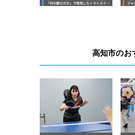
「村の駅ひだか」で発見したトマトスイー
ジャ
ツにトマトたっぷりごはんに地元野菜まで
「Ca
並ぶ直売所
ルメ
高知市のお