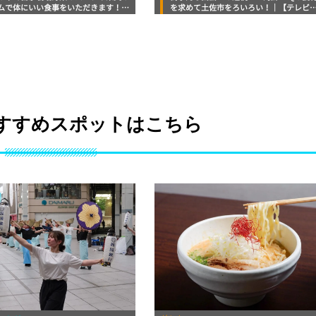
ムで体にいい食事をいただきます！
を求めて土佐市をろいろい！｜【テレビ
fe Chick（カフェチック）」【高知グ
知タイアップ企画】FUJIWARAのキテレ
】
が咲く！
すすめスポットはこちら