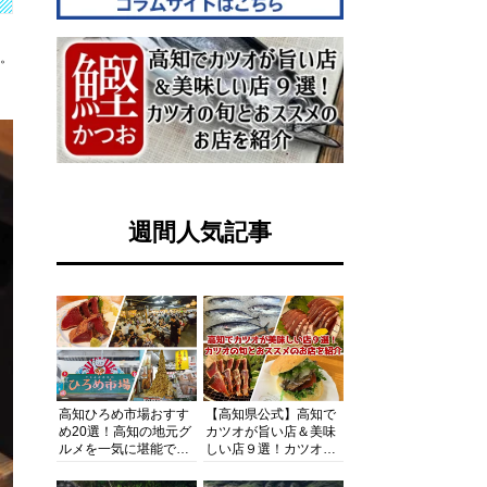
す。
週間人気記事
高知ひろめ市場おすす
【高知県公式】高知で
め20選！高知の地元グ
カツオが旨い店＆美味
ルメを一気に堪能でき
しい店９選！カツオの
る超人気スポットを徹
旬とおススメのお店を
底解剖
紹介