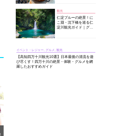
中華まで楽しめる
観光
仁淀ブルーの絶景！に
こ淵・沈下橋を巡る仁
淀川観光ガイド｜グル
メ・宿・モデルコース
まで完全網羅！
イベント・レジャー, グルメ, 観光
【高知四万十川観光10選】日本最後の清流を遊
び尽くす！四万十川の絶景・体験・グルメを網
羅したおすすめガイド
材