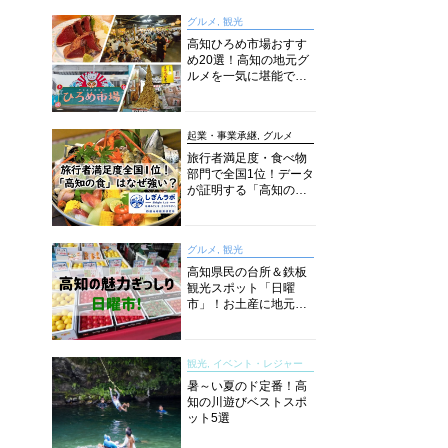
グルメ, 観光
高知ひろめ市場おすす
し
め20選！高知の地元グ
ルメを一気に堪能でき
る超人気スポットを徹
底解剖
起業・事業承継, グルメ
旅行者満足度・食べ物
部門で全国1位！データ
が証明する「高知の
食」の実力【しぎんラ
ボレポート】
グルメ, 観光
高知県民の台所＆鉄板
観光スポット「日曜
市」！お土産に地元野
菜、ソウルフードまで
なんでもそろう高知の
巨大街路市を徹底解
観光, イベント・レジャー
説！
暑～い夏のド定番！高
知の川遊びベストスポ
ット5選