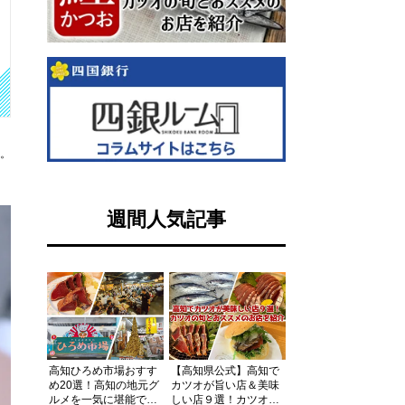
す。
週間人気記事
高知ひろめ市場おすす
【高知県公式】高知で
め20選！高知の地元グ
カツオが旨い店＆美味
ルメを一気に堪能でき
しい店９選！カツオの