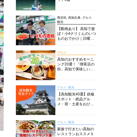
商店街, 高知出身, グルメ,
観光
【動画あり】 高知で遊
ぼ！小4ナリくんのいつ
ものおでかけ｜日曜市
に水族館に路面電車に
あちこち巡り
グルメ
高知のおすすめモーニ
ング20選！「喫茶店の
街」高知で美味しい喫
茶店・カフェモーニン
グをいただきます！
グルメ, 観光
【高知観光40選】鉄板
スポット・絶品グル
メ・宿・土産をおひと
り様からファミリー向
けまで徹底解説！
グルメ, 観光
家族で行きたい高知の
レストランおススメ５