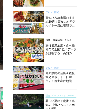
旬とおススメのお店を
紹介
グルメ, 観光
高知ひろめ市場おすす
め20選！高知の地元グ
ルメを一気に堪能でき
る超人気スポットを徹
底解剖
起業・事業承継, グルメ
旅行者満足度・食べ物
部門で全国1位！データ
が証明する「高知の
食」の実力【しぎんラ
ボレポート】
グルメ, 観光
高知県民の台所＆鉄板
観光スポット「日曜
市」！お土産に地元野
菜、ソウルフードまで
なんでもそろう高知の
巨大街路市を徹底解
観光, イベント・レジャー
説！
暑～い夏のド定番！高
知の川遊びベストスポ
ット5選