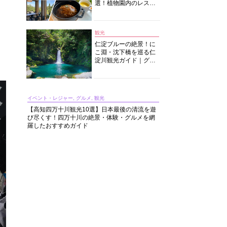
選！植物園内のレスト
ランからイタリアンに
中華まで楽しめる
観光
仁淀ブルーの絶景！に
こ淵・沈下橋を巡る仁
淀川観光ガイド｜グル
メ・宿・モデルコース
まで完全網羅！
イベント・レジャー, グルメ, 観光
【高知四万十川観光10選】日本最後の清流を遊
び尽くす！四万十川の絶景・体験・グルメを網
羅したおすすめガイド