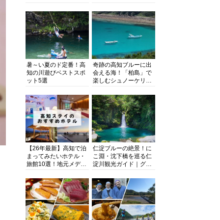
る超人気スポットを徹
旬とおススメのお店を
底解剖
紹介
暑～い夏のド定番！高
奇跡の高知ブルーに出
知の川遊びベストスポ
会える海！「柏島」で
ット5選
楽しむシュノーケリン
グ、ダイビング、海水
浴にキャンプまで透明
度抜群の海の楽園を徹
底紹介
【26年最新】高知で泊
仁淀ブルーの絶景！に
まってみたいホテル・
こ淵・沈下橋を巡る仁
旅館10選！地元メディ
淀川観光ガイド｜グル
アが観光に最適な宿を
メ・宿・モデルコース
厳選
まで完全網羅！