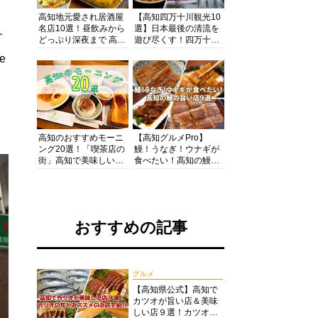
高知地元愛され居酒屋
【高知四万十川観光10
名店10選！昼飲みから
選】日本最後の清流を
介
どっぷり深夜まで 高知
遊び尽くす！四万十川
の酒と肴を満喫！【高
の絶景・体験・グルメ
e
知グルメPro】
を網羅したおすすめガ
イド
高知のおすすめモーニ
【高知グルメPro】
ング20選！「喫茶店の
鰻！うなぎ！ウナギが
街」高知で美味しい喫
食べたい！高知の鰻の
茶店・カフェモーニン
旨い店美味しい店９選
グをいただきます！
食いしんぼおじさんマ
ッキー牧元の高知満腹
日記セレクション
おすすめの記事
グルメ
【高知県公式】高知で
カツオが旨い店＆美味
しい店９選！カツオの