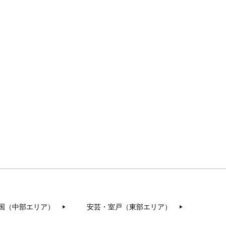
国（中部エリア）
安芸・室戸（東部エリア）
▶︎
▶︎