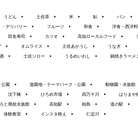
うどん
土佐茶
米
鮎
パン
▶︎
▶︎
▶︎
▶︎
▶︎
ト・デリバリー
フルーツ
和食
洋食・西洋料
▶︎
▶︎
▶︎
田舎寿司
カツオ
高知ローカルフード
▶︎
▶︎
▶︎
ず
オムライス
土佐あかうし
うなぎ
▶︎
▶︎
▶︎
▶︎
酒
土佐ジロー
うるめいわし
鍋焼きラーメ
▶︎
▶︎
▶︎
・公園
遊園地・テーマパーク・公園
動物園・水族館
▶︎
▶︎
沈下橋
ひろめ市場
四万十川
はりまや
▶︎
▶︎
▶︎
ろと廃校水族館
高知駅
柏島
道の駅
▶︎
▶︎
▶︎
▶︎
体験教室
インスタ映え
仁淀川
▶︎
▶︎
▶︎