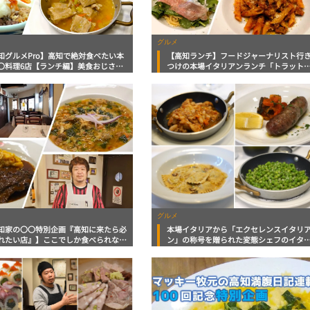
グルメ
知グルメPro】高知で絶対食べたい本
【高知ランチ】フードジャーナリスト行
〇料理6店【ランチ編】美食おじさん
つけの本場イタリアンランチ「トラット
キー牧元の高知満腹日記セレクション
ア トロドーロ」シェフのコメントを添え
て
グルメ
知家の〇〇特別企画『高知に来たら必
本場イタリアから「エクセレンスイタリ
れたい店』】ここでしか食べられない
ン」の称号を贈られた変態シェフのイタ
が光るイタリアン「トラットリア ト
ア料理店で美味ランチ「トッラトリア ト
ーロ」美食おじさんマッキー牧元の高
ロドーロ」美食おじさんマッキー牧元の
腹日記
知満腹日記