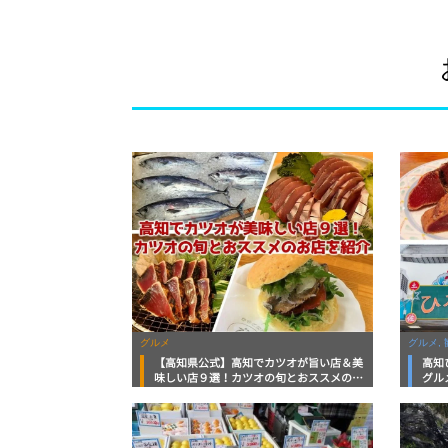
グルメ
グルメ, 
【高知県公式】高知でカツオが旨い店＆美
高知
味しい店９選！カツオの旬とおススメのお
グル
店を紹介
を徹