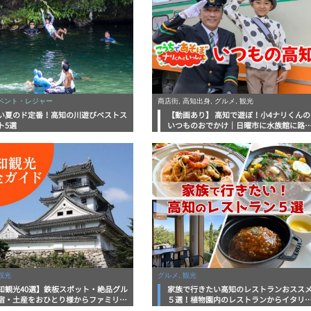
イベント・レジャー
商店街, 高知出身, グルメ, 観光
い夏のド定番！高知の川遊びベストス
【動画あり】 高知で遊ぼ！小4ナリくんの
ト5選
いつものおでかけ｜日曜市に水族館に路
電車にあちこち巡り
観光
グルメ, 観光
知観光40選】鉄板スポット・絶品グル
家族で行きたい高知のレストランおスス
宿・土産をおひとり様からファミリー
５選！植物園内のレストランからイタリ
まで徹底解説！
ンに中華まで楽しめる