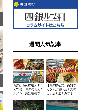
き
リ
週間人気記事
ア
リ
高知ひろめ市場おすす
【高知県公式】高知で
め20選！高知の地元グ
カツオが旨い店＆美味
高
ルメを一気に堪能でき
しい店９選！カツオの
る超人気スポットを徹
旬とおススメのお店を
底解剖
紹介