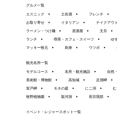
グルメ一覧
エスニック
土佐酒
フレンチ
▶︎
▶︎
▶︎
お取り寄せ
イタリアン
テイクアウ
▶︎
▶︎
ラーメン・つけ麺
居酒屋
文旦
▶︎
▶︎
▶︎
ランチ
喫茶・カフェ・スイーツ
ゆ
▶︎
▶︎
マッキー牧元
刺身
ウツボ
▶︎
▶︎
▶︎
観光名所一覧
モデルコース
名所・観光施設
自然
▶︎
▶︎
美術館・博物館
高知城
足摺岬
▶︎
▶︎
▶︎
室戸岬
モネの庭
にこ渕
む
▶︎
▶︎
▶︎
牧野植物園
龍河洞
長宗我部
▶︎
▶︎
▶︎
イベント・レジャースポット一覧