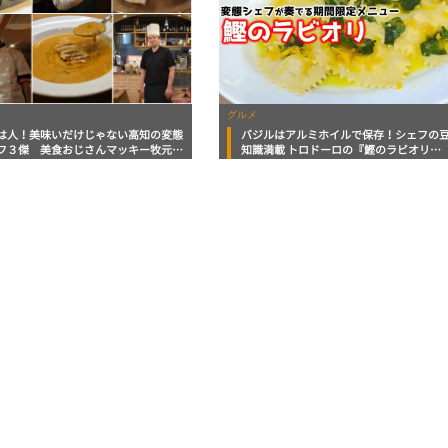
グルメ
は人！美味いだけじゃない高知の変態
バジルはアルミホイルで保存！シェフの
フ３傑 美食おじさんマッキー牧元の
知識満載 トロドーロの『鰹のラビオリ』
満腹日記セレクション
マッキー牧元の高知満腹日記 連載100回
念企画『変態シェフお願い鰹レシピ』