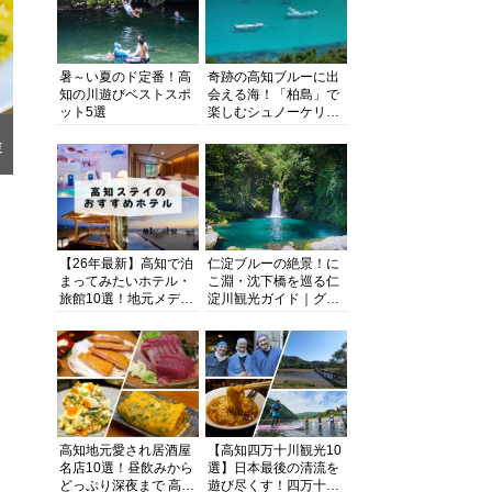
暑～い夏のド定番！高
奇跡の高知ブルーに出
知の川遊びベストスポ
会える海！「柏島」で
ット5選
楽しむシュノーケリン
グ、ダイビング、海水
浴にキャンプまで透明
豆
度抜群の海の楽園を徹
記
底紹介
【26年最新】高知で泊
仁淀ブルーの絶景！に
まってみたいホテル・
こ淵・沈下橋を巡る仁
旅館10選！地元メディ
淀川観光ガイド｜グル
アが観光に最適な宿を
メ・宿・モデルコース
厳選
まで完全網羅！
高知地元愛され居酒屋
【高知四万十川観光10
名店10選！昼飲みから
選】日本最後の清流を
どっぷり深夜まで 高知
遊び尽くす！四万十川