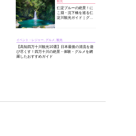
観光
仁淀ブルーの絶景！に
こ淵・沈下橋を巡る仁
淀川観光ガイド｜グル
メ・宿・モデルコース
まで完全網羅！
イベント・レジャー, グルメ, 観光
【高知四万十川観光10選】日本最後の清流を遊
び尽くす！四万十川の絶景・体験・グルメを網
羅したおすすめガイド