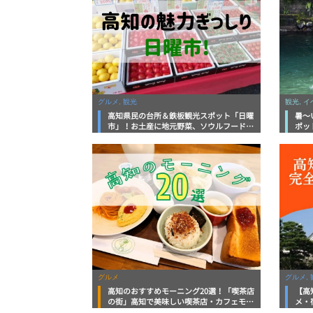
グルメ, 観光
観光, 
高知県民の台所＆鉄板観光スポット「日曜
暑～
市」！お土産に地元野菜、ソウルフードま
ポッ
で なんでもそろう高知の巨大街路市を徹
底解説！
グルメ
グルメ, 
高知のおすすめモーニング20選！「喫茶店
【高
の街」高知で美味しい喫茶店・カフェモー
メ・
ニングをいただきます！
向け