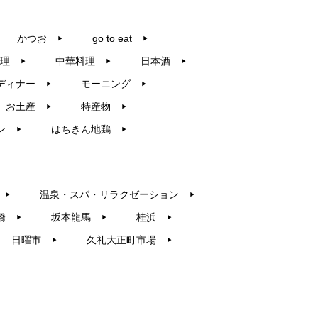
かつお
go to eat
▶︎
▶︎
理
中華料理
日本酒
▶︎
▶︎
▶︎
ディナー
モーニング
▶︎
▶︎
お土産
特産物
▶︎
▶︎
ン
はちきん地鶏
▶︎
▶︎
温泉・スパ・リラクゼーション
▶︎
▶︎
橋
坂本龍馬
桂浜
▶︎
▶︎
▶︎
日曜市
久礼大正町市場
▶︎
▶︎