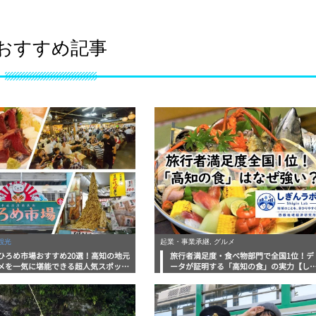
おすすめ記事
観光
起業・事業承継, グルメ
ひろめ市場おすすめ20選！高知の地元
旅行者満足度・食べ物部門で全国1位！デ
メを一気に堪能できる超人気スポット
ータが証明する「高知の食」の実力【し
底解剖
んラボレポート】