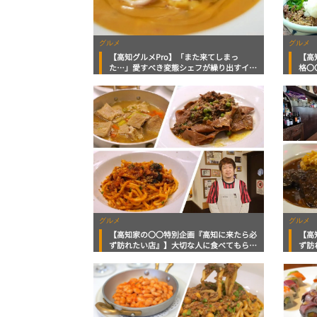
グルメ
グルメ
【高知グルメPro】「また来てしまっ
【高
た…」愛すべき変態シェフが繰り出すイタ
格〇
リアンを存分に味わう「トラットリア ト
マッ
ロドーロ」フードジャーナリスト・マッキ
ー牧元の高知満腹日記
グルメ
グルメ
【高知家の〇〇特別企画『高知に来たら必
【高
ず訪れたい店』】大切な人に食べてもらい
ず訪
たい誠意と丁寧が込められたイタリアン
個性
「トラットリア トロドーロ」美食おじさ
ロド
んマッキー牧元の高知満腹日記
知満