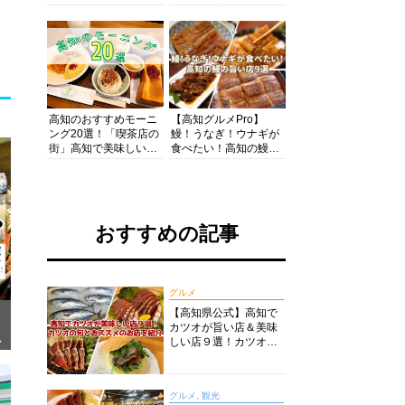
の酒と肴を満喫！【高
の絶景・体験・グルメ
知グルメPro】
を網羅したおすすめガ
イド
高知のおすすめモーニ
【高知グルメPro】
ング20選！「喫茶店の
鰻！うなぎ！ウナギが
街」高知で美味しい喫
食べたい！高知の鰻の
茶店・カフェモーニン
旨い店美味しい店９選
グをいただきます！
食いしんぼおじさんマ
ッキー牧元の高知満腹
日記セレクション
おすすめの記事
グルメ
【高知県公式】高知で
カツオが旨い店＆美味
ぎ
しい店９選！カツオの
旬とおススメのお店を
紹介
グルメ, 観光