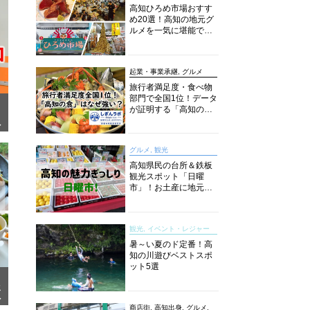
高知ひろめ市場おすす
め20選！高知の地元グ
ルメを一気に堪能でき
る超人気スポットを徹
底解剖
起業・事業承継, グルメ
旅行者満足度・食べ物
部門で全国1位！データ
が証明する「高知の
食」の実力【しぎんラ
面
ボレポート】
グルメ, 観光
高知県民の台所＆鉄板
観光スポット「日曜
市」！お土産に地元野
菜、ソウルフードまで
なんでもそろう高知の
巨大街路市を徹底解
観光, イベント・レジャー
説！
暑～い夏のド定番！高
知の川遊びベストスポ
ット5選
メ
ア
商店街, 高知出身, グルメ,