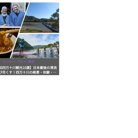
・レジャー, グルメ, 観光
知四万十川観光10選】日本最後の清流
び尽くす！四万十川の絶景・体験・グ
を網羅したおすすめガイド