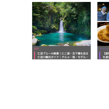
観光
イベント
仁淀ブルーの絶景！にこ淵・沈下橋を巡る
【高
仁淀川観光ガイド｜グルメ・宿・モデルコ
を遊
ースまで完全網羅！
ルメ