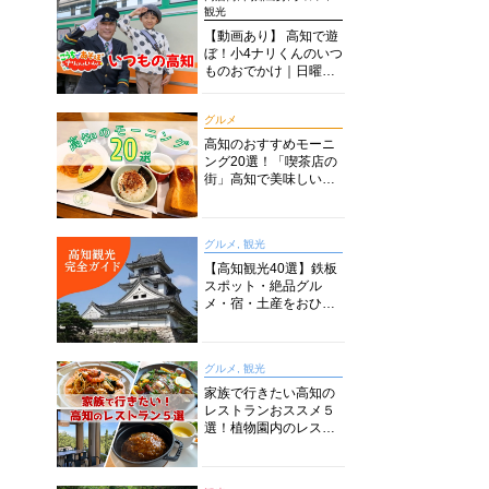
観光
【動画あり】 高知で遊
ぼ！小4ナリくんのいつ
ものおでかけ｜日曜市
に水族館に路面電車に
あちこち巡り
グルメ
高知のおすすめモーニ
ング20選！「喫茶店の
街」高知で美味しい喫
茶店・カフェモーニン
グをいただきます！
グルメ, 観光
【高知観光40選】鉄板
スポット・絶品グル
メ・宿・土産をおひと
り様からファミリー向
けまで徹底解説！
グルメ, 観光
家族で行きたい高知の
レストランおススメ５
選！植物園内のレスト
ランからイタリアンに
中華まで楽しめる