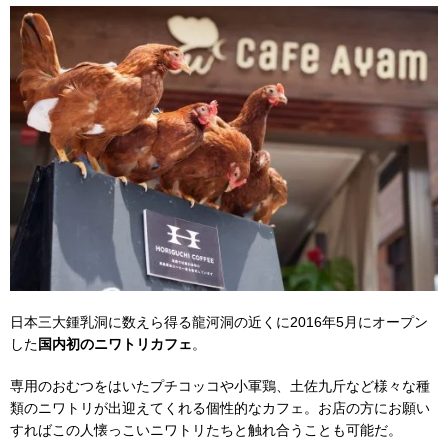
日本三大鍾乳洞に数えら得る龍河洞の近くに2016年5月にオープン
した
国内初のニワトリカフェ
。
専用のおむつをはいたプチコッコや小軍鶏、土佐九斤など様々な種
類のニワトリが出迎えてくれる個性的なカフェ。お店の方にお願い
すればこの人懐っこいニワトリたちと触れ合うことも可能だ。