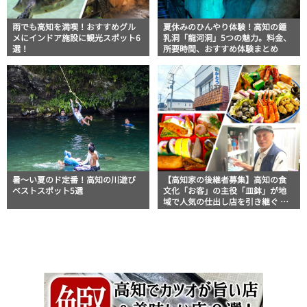
雨でも高知を満喫！おすすめグル
夏休みのひんやり体験！高知の鍾
メにインドア施設に観光スポット6
乳洞「龍河洞」5つの魅力。料金、
選！
所要時間、おすすめ体験まとめ
暑～い夏のド定番！高知の川遊び
【高知家の後継者募集】高知の食
ベストスポット5選
文化「お客」の主役「皿鉢」が地
域で人気の仕出し店を引き継ぐ 土
佐山田町「かとう仕出し店」