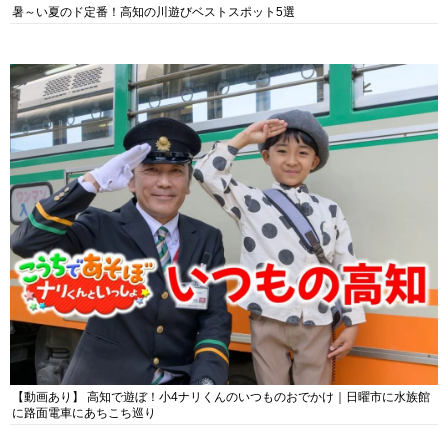
暑～い夏のド定番！高知の川遊びベストスポット5選
【動画あり】 高知で遊ぼ！小4ナリくんのいつものおでかけ｜日曜市に水族館
に路面電車にあちこち巡り