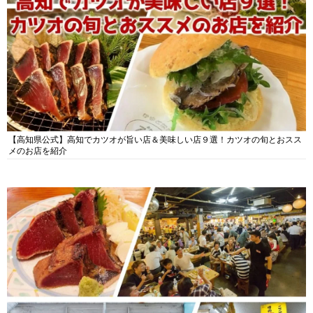
【高知県公式】高知でカツオが旨い店＆美味しい店９選！カツオの旬とおスス
メのお店を紹介