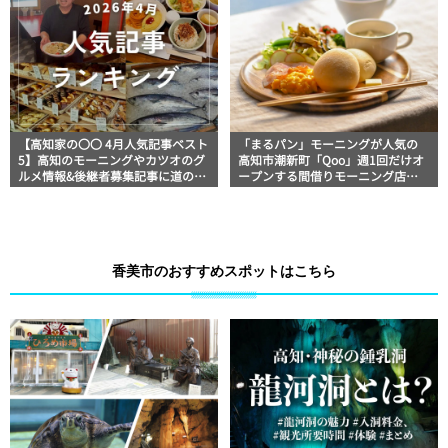
【高知家の〇〇 4月人気記事ベスト
「まるパン」モーニングが人気の
5】高知のモーニングやカツオのグ
高知市潮新町「Qoo」週1回だけオ
ルメ情報&後継者募集記事に道の駅
ープンする間借りモーニング店
記事がランクイン！
【高知グルメ】
香美市のおすすめスポットはこちら