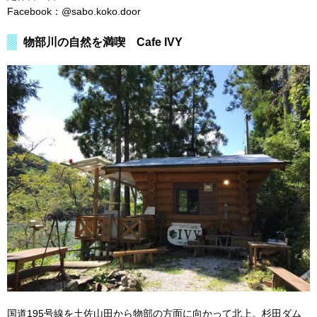
Facebook：@sabo.koko.door
物部川の自然を満喫 Cafe IVY
国道195号線を土佐山田から物部の方面に向かって北上。杉田ダム