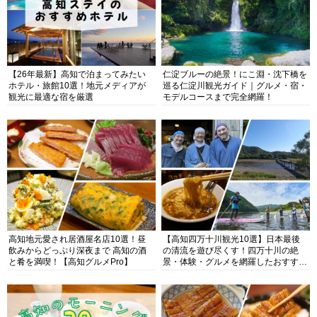
【26年最新】高知で泊まってみたい
仁淀ブルーの絶景！にこ淵・沈下橋を
ホテル・旅館10選！地元メディアが
巡る仁淀川観光ガイド｜グルメ・宿・
観光に最適な宿を厳選
モデルコースまで完全網羅！
高知地元愛され居酒屋名店10選！昼
【高知四万十川観光10選】日本最後
飲みからどっぷり深夜まで 高知の酒
の清流を遊び尽くす！四万十川の絶
と肴を満喫！【高知グルメPro】
景・体験・グルメを網羅したおすすめ
ガイド