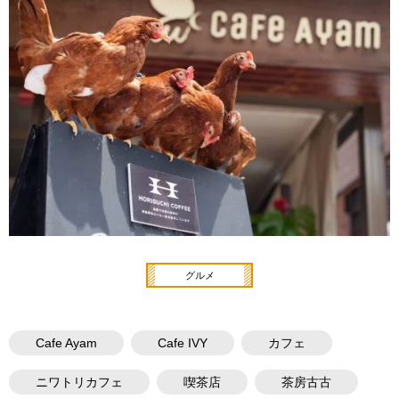
グルメ
Cafe Ayam
Cafe IVY
カフェ
ニワトリカフェ
喫茶店
茶房古古