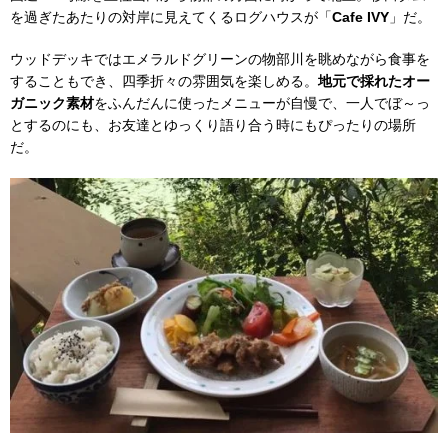
を過ぎたあたりの対岸に見えてくるログハウスが「
Cafe IVY
」だ。
ウッドデッキではエメラルドグリーンの物部川を眺めながら食事を
することもでき、四季折々の雰囲気を楽しめる。
地元で採れたオー
ガニック素材
をふんだんに使ったメニューが自慢で、一人でぼ～っ
とするのにも、お友達とゆっくり語り合う時にもぴったりの場所
だ。