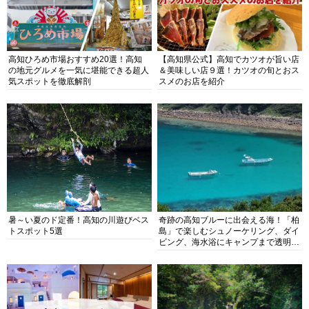
高知ひろめ市場おすすめ20選！高知
【高知県公式】高知でカツオが旨い店
の地元グルメを一気に堪能できる超人
＆美味しい店９選！カツオの旬とおス
気スポットを徹底解剖
スメのお店を紹介
暑～い夏のド定番！高知の川遊びベス
奇跡の高知ブルーに出会える海！「柏
トスポット5選
島」で楽しむシュノーケリング、ダイ
ビング、海水浴にキャンプまで透明度
抜群の海の楽園を徹底紹介