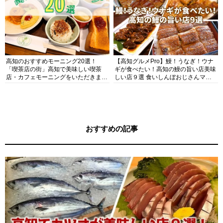
高知のおすすめモーニング20選！
【高知グルメPro】鰻！うなぎ！ウナ
「喫茶店の街」高知で美味しい喫茶
ギが食べたい！高知の鰻の旨い店美味
店・カフェモーニングをいただきま
しい店９選 食いしんぼおじさんマッ
す！
キー牧元の高知満腹日記セレクション
おすすめの記事