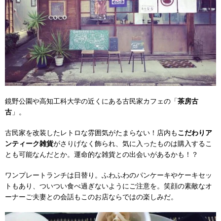
鏡野公園や高知工科大学の近くにある古民家カフェの「
茶房古
古
」。
古民家を改装したレトロな雰囲気がたまらない！店内も
こだわりア
ンティーク雑貨
がさりげなく飾られ、気に入ったものは購入するこ
とも可能なんだとか。運命的な雑貨との出会いがあるかも！？
ワンプレートランチは日替り。ふわふわのパンケーキやケーキセッ
トもあり、ついつい食べ過ぎないようにご注意を。笑顔の素敵なオ
ーナーご夫妻との会話もこのお店ならではの楽しみだ。