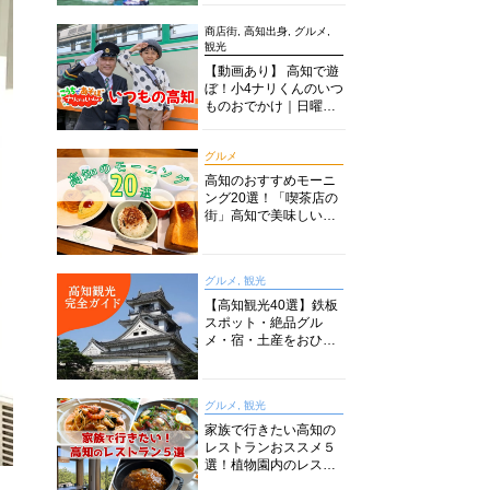
商店街, 高知出身, グルメ,
観光
【動画あり】 高知で遊
ぼ！小4ナリくんのいつ
ものおでかけ｜日曜市
に水族館に路面電車に
あちこち巡り
グルメ
高知のおすすめモーニ
ング20選！「喫茶店の
街」高知で美味しい喫
茶店・カフェモーニン
グをいただきます！
グルメ, 観光
【高知観光40選】鉄板
スポット・絶品グル
メ・宿・土産をおひと
り様からファミリー向
けまで徹底解説！
グルメ, 観光
家族で行きたい高知の
レストランおススメ５
選！植物園内のレスト
ランからイタリアンに