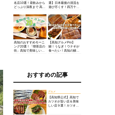
名店10選！昼飲みから
選】日本最後の清流を
どっぷり深夜まで 高知
遊び尽くす！四万十川
の酒と肴を満喫！【高
の絶景・体験・グルメ
知グルメPro】
を網羅したおすすめガ
イド
高知のおすすめモーニ
【高知グルメPro】
ング20選！「喫茶店の
鰻！うなぎ！ウナギが
街」高知で美味しい喫
食べたい！高知の鰻の
茶店・カフェモーニン
旨い店美味しい店９選
グをいただきます！
食いしんぼおじさんマ
ッキー牧元の高知満腹
日記セレクション
おすすめの記事
グルメ
【高知県公式】高知で
カツオが旨い店＆美味
しい店９選！カツオの
旬とおススメのお店を
紹介