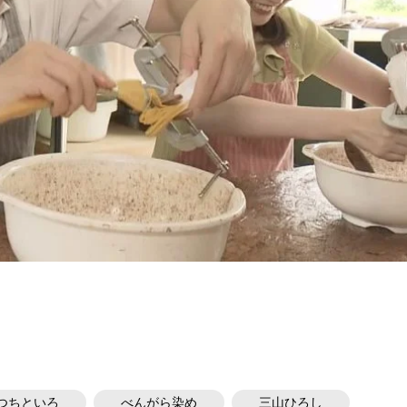
つちといろ
べんがら染め
三山ひろし