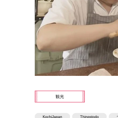
観光
KochiJapan
Thingstodo