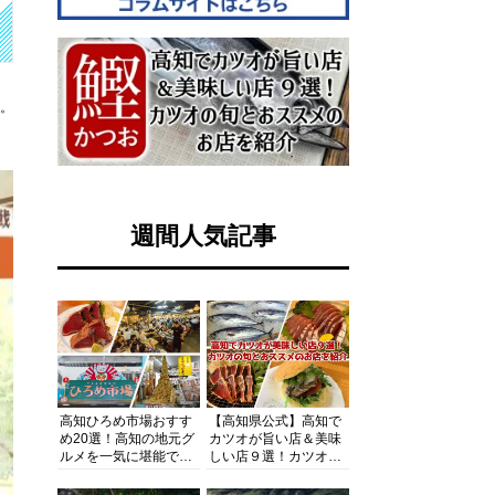
す。
週間人気記事
高知ひろめ市場おすす
【高知県公式】高知で
め20選！高知の地元グ
カツオが旨い店＆美味
ルメを一気に堪能でき
しい店９選！カツオの
る超人気スポットを徹
旬とおススメのお店を
底解剖
紹介