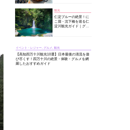
中華まで楽しめる
観光
仁淀ブルーの絶景！に
こ淵・沈下橋を巡る仁
淀川観光ガイド｜グル
メ・宿・モデルコース
まで完全網羅！
イベント・レジャー, グルメ, 観光
【高知四万十川観光10選】日本最後の清流を遊
び尽くす！四万十川の絶景・体験・グルメを網
羅したおすすめガイド