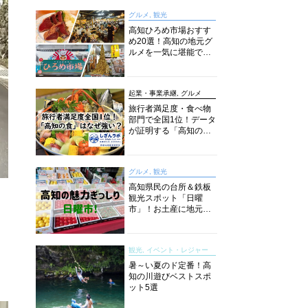
グルメ, 観光
高知ひろめ市場おすす
め20選！高知の地元グ
ルメを一気に堪能でき
る超人気スポットを徹
底解剖
起業・事業承継, グルメ
旅行者満足度・食べ物
部門で全国1位！データ
が証明する「高知の
食」の実力【しぎんラ
ボレポート】
グルメ, 観光
高知県民の台所＆鉄板
観光スポット「日曜
市」！お土産に地元野
菜、ソウルフードまで
なんでもそろう高知の
巨大街路市を徹底解
観光, イベント・レジャー
説！
暑～い夏のド定番！高
知の川遊びベストスポ
ット5選