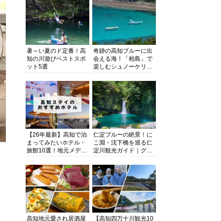
暑～い夏のド定番！高
奇跡の高知ブルーに出
知の川遊びベストスポ
会える海！「柏島」で
ット5選
楽しむシュノーケリン
グ、ダイビング、海水
浴にキャンプまで透明
度抜群の海の楽園を徹
底紹介
【26年最新】高知で泊
仁淀ブルーの絶景！に
まってみたいホテル・
こ淵・沈下橋を巡る仁
旅館10選！地元メディ
淀川観光ガイド｜グル
アが観光に最適な宿を
メ・宿・モデルコース
厳選
まで完全網羅！
高知地元愛され居酒屋
【高知四万十川観光10