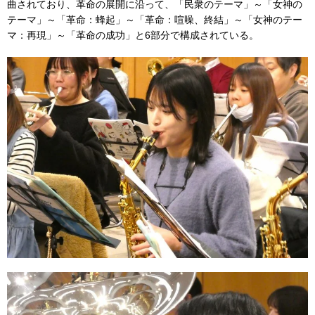
曲されており、革命の展開に沿って、「民衆のテーマ」～「女神の
テーマ」～「革命：蜂起」～「革命：喧噪、終結」～「女神のテー
マ：再現」～「革命の成功」と6部分で構成されている。