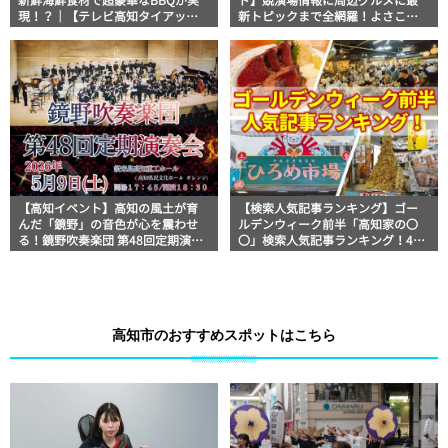
新鮮海鮮食材で超豪華なBBQが実
ド】競演場情報に周辺グルメに最
現！？｜【テレビ高知タイアップ
新トピックまで全網羅！よさこい
企画】FUJIWARAのキテレツが咲
祭りを満喫できるよさこい情報完
く！
全版
【高知イベント】高知の風土が育
【検索人気記事ランキング】ゴー
んだ「鏡野」の音色が心を震わせ
ルデンウィーク前半「高知家の〇
る！鏡野吹奏楽団 第48回定期演奏
〇」検索人気記事ランキング！4月
会開催
29日～5月4日
高知市のおすすめスポットはこちら