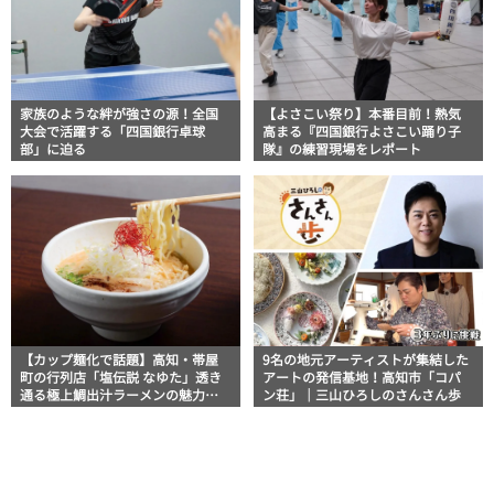
家族のような絆が強さの源！全国
【よさこい祭り】本番目前！熱気
大会で活躍する「四国銀行卓球
高まる『四国銀行よさこい踊り子
部」に迫る
隊』の練習現場をレポート
【カップ麺化で話題】高知・帯屋
9名の地元アーティストが集結した
町の行列店「塩伝説 なゆた」透き
アートの発信基地！高知市「コパ
通る極上鯛出汁ラーメンの魅力を
ン荘」｜三山ひろしのさんさん歩
徹底解剖 ｜ほっとこうちオススメ
情報