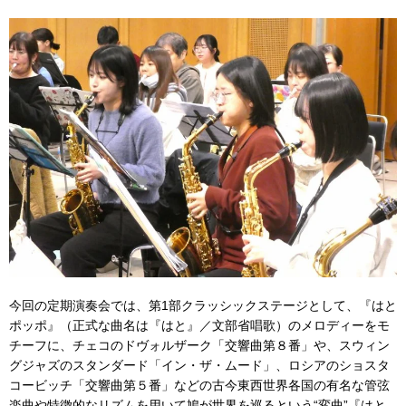
今回の定期演奏会では、第1部クラッシックステージとして、『はと
ポッポ』（正式な曲名は『はと』／文部省唱歌）のメロディーをモ
チーフに、チェコのドヴォルザーク「交響曲第８番」や、スウィン
グジャズのスタンダード「イン・ザ・ムード」、ロシアのショスタ
コービッチ「交響曲第５番」などの古今東西世界各国の有名な管弦
楽曲や特徴的なリズムを用いて鳩が世界を巡るという“変曲”『はと