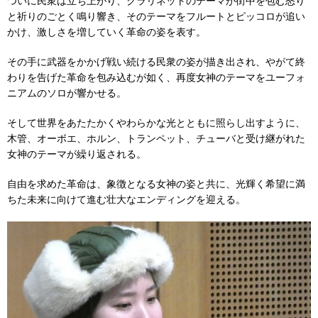
ついに民衆は立ち上がり、クラリネットのテーマが街中を包む怒り
と祈りのごとく鳴り響き、そのテーマをフルートとピッコロが追い
かけ、激しさを増していく革命の姿を表す。
その手に武器をかかげ戦い続ける民衆の姿が描き出され、やがて終
わりを告げた革命を包み込むが如く、再度女神のテーマをユーフォ
ニアムのソロが響かせる。
そして世界をあたたかくやわらかな光とともに照らし出すように、
木管、オーボエ、ホルン、トランペット、チューバと受け継がれた
女神のテーマが繰り返される。
自由を求めた革命は、象徴となる女神の姿と共に、光輝く希望に満
ちた未来に向けて進む壮大なエンディングを迎える。