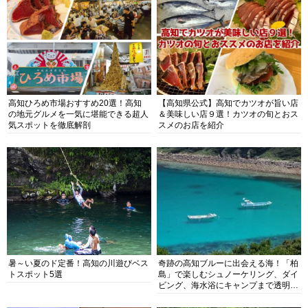
高知ひろめ市場おすすめ20選！高知
【高知県公式】高知でカツオが旨い店
の地元グルメを一気に堪能できる超人
＆美味しい店９選！カツオの旬とおス
気スポットを徹底解剖
スメのお店を紹介
暑～い夏のド定番！高知の川遊びベス
奇跡の高知ブルーに出会える海！「柏
トスポット5選
島」で楽しむシュノーケリング、ダイ
ビング、海水浴にキャンプまで透明度
抜群の海の楽園を徹底紹介