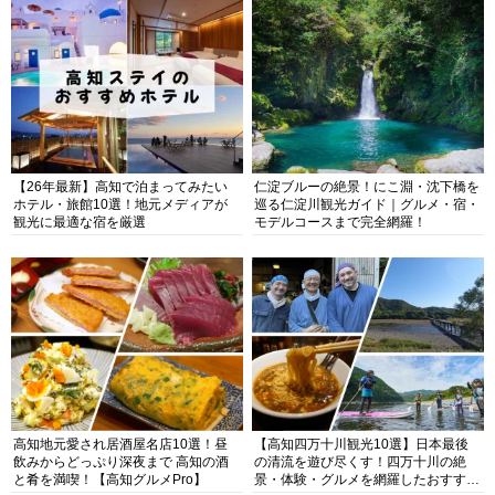
【26年最新】高知で泊まってみたい
仁淀ブルーの絶景！にこ淵・沈下橋を
ホテル・旅館10選！地元メディアが
巡る仁淀川観光ガイド｜グルメ・宿・
観光に最適な宿を厳選
モデルコースまで完全網羅！
高知地元愛され居酒屋名店10選！昼
【高知四万十川観光10選】日本最後
飲みからどっぷり深夜まで 高知の酒
の清流を遊び尽くす！四万十川の絶
と肴を満喫！【高知グルメPro】
景・体験・グルメを網羅したおすすめ