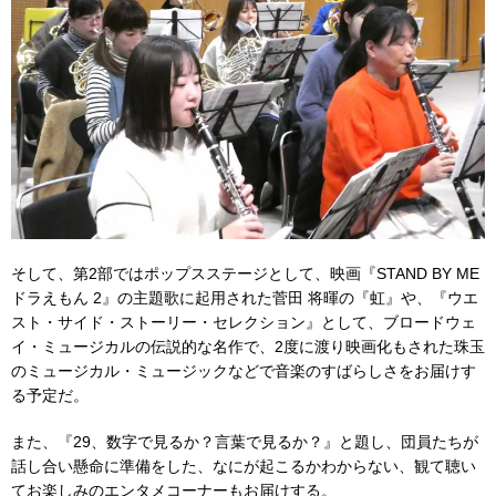
そして、第2部ではポップスステージとして、映画『STAND BY ME
ドラえもん 2』の主題歌に起用された
菅田 将暉の『虹』や、『ウエ
スト・サイド・ストーリー・セレクション』として、ブロードウェ
イ・ミュージカルの伝説的な名作で、2度に渡り映画化もされた珠玉
のミュージカル・ミュージックなどで音楽のすばらしさをお届けす
る予定だ。
また、『29、数字で見るか？言葉で見るか？』と題し、団員たちが
話し合い懸命に準備をした、なにが起こるかわからない、観て聴い
てお楽しみのエンタメコーナーもお届けする。