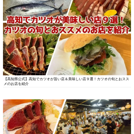
【高知県公式】高知でカツオが旨い店＆美味しい店９選！カツオの旬とおスス
メのお店を紹介