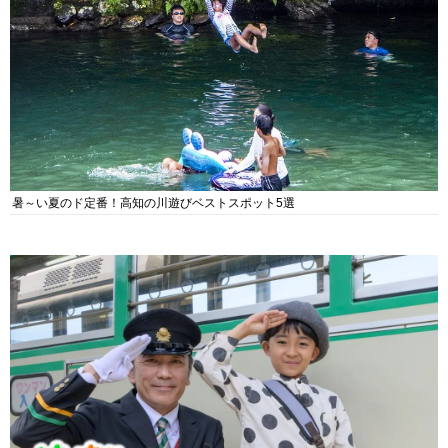
暑～い夏のド定番！高知の川遊びベストスポット5選