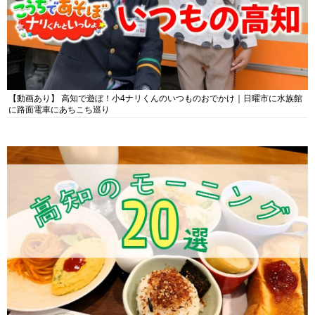
【動画あり】 高知で遊ぼ！小4ナリくんのいつものおでかけ｜日曜市に水族館
に路面電車にあちこち巡り