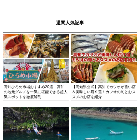
週間人気記事
高知ひろめ市場おすすめ20選！高知
【高知県公式】高知でカツオが旨い店
の地元グルメを一気に堪能できる超人
＆美味しい店９選！カツオの旬とおス
気スポットを徹底解剖
スメのお店を紹介