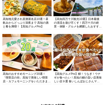
高知地元愛され居酒屋名店10選！昼
【高知四万十川観光10選】日本最後
飲みからどっぷり深夜まで 高知の酒
の清流を遊び尽くす！四万十川の絶
と肴を満喫！【高知グルメPro】
景・体験・グルメを網羅したおすすめ
ガイド
高知のおすすめモーニング20選！
【高知グルメPro】鰻！うなぎ！ウナ
「喫茶店の街」高知で美味しい喫茶
ギが食べたい！高知の鰻の旨い店美味
店・カフェモーニングをいただきま
しい店９選 食いしんぼおじさんマッ
す！
キー牧元の高知満腹日記セレクション