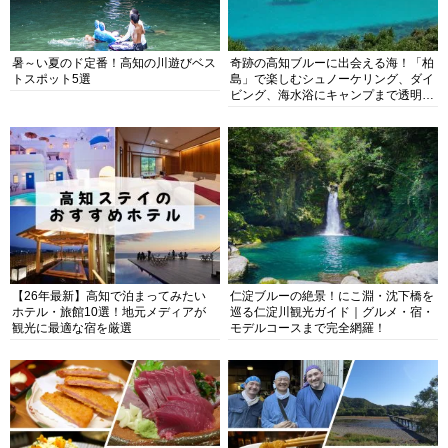
暑～い夏のド定番！高知の川遊びベス
奇跡の高知ブルーに出会える海！「柏
トスポット5選
島」で楽しむシュノーケリング、ダイ
ビング、海水浴にキャンプまで透明度
抜群の海の楽園を徹底紹介
【26年最新】高知で泊まってみたい
仁淀ブルーの絶景！にこ淵・沈下橋を
ホテル・旅館10選！地元メディアが
巡る仁淀川観光ガイド｜グルメ・宿・
観光に最適な宿を厳選
モデルコースまで完全網羅！