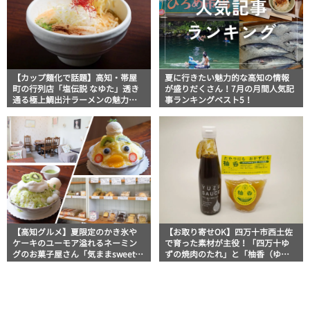
【カップ麺化で話題】高知・帯屋
夏に行きたい魅力的な高知の情報
町の行列店「塩伝説 なゆた」透き
が盛りだくさん！7月の月間人気記
通る極上鯛出汁ラーメンの魅力を
事ランキングベスト5！
徹底解剖 ｜ほっとこうちオススメ
情報
【高知グルメ】夏限定のかき氷や
【お取り寄せOK】四万十市西土佐
ケーキのユーモア溢れるネーミン
で育った素材が主役！「四万十ゆ
グのお菓子屋さん「気ままsweets
ずの焼肉のたれ」と「柚香（ゆこ
甘音 高知店」
う）」│山間屋