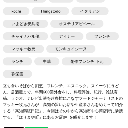
kochi
Thingstodo
イタリアン
いまどき安兵衛
オステリアビベール
チャイナバル茂
ディナー
フレンチ
マッキー牧元
モンキュイジーヌ
ランチ
中華
創作フレンチ 下元
弥栄園
立ち食いそばから割烹、フレンチ、エスニック。スイーツにうど
ん、居酒屋まで、年間600回外食をし、料理評論、紀行、雑誌寄
稿、ラジオ、テレビ出演を超多忙にこなすフードジャーナリストの
マッキー牧元さんが、高知の旨いお店や生産者さんをめぐって紹介
する「高知満腹日記」。今回はその中から高知市中心商店街に隣接
する、「はりまや町」にあるお店8軒を紹介します！