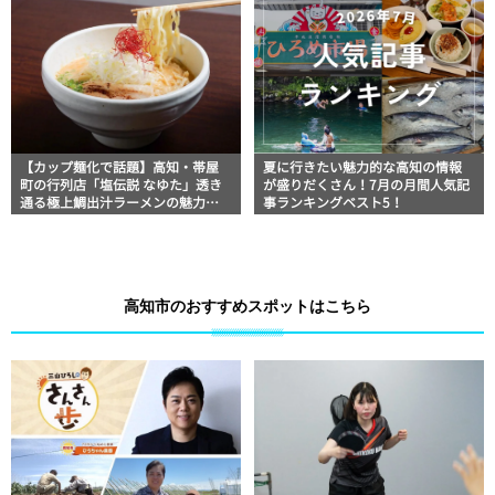
【カップ麺化で話題】高知・帯屋
夏に行きたい魅力的な高知の情報
町の行列店「塩伝説 なゆた」透き
が盛りだくさん！7月の月間人気記
通る極上鯛出汁ラーメンの魅力を
事ランキングベスト5！
徹底解剖 ｜ほっとこうちオススメ
情報
高知市のおすすめスポットはこちら