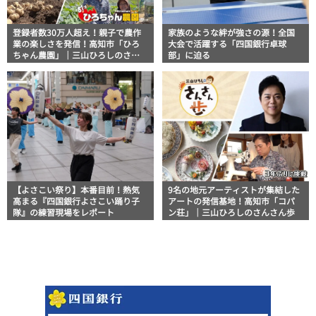
登録者数30万人超え！親子で農作
家族のような絆が強さの源！全国
業の楽しさを発信！高知市「ひろ
大会で活躍する「四国銀行卓球
ちゃん農園」｜三山ひろしのさん
部」に迫る
さん歩
【よさこい祭り】本番目前！熱気
9名の地元アーティストが集結した
高まる『四国銀行よさこい踊り子
アートの発信基地！高知市「コパ
隊』の練習現場をレポート
ン荘」｜三山ひろしのさんさん歩