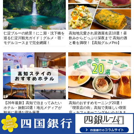
仁淀ブルーの絶景！にこ淵・沈下橋を
高知地元愛され居酒屋名店10選！昼
巡る仁淀川観光ガイド｜グルメ・宿・
飲みからどっぷり深夜まで 高知の酒
モデルコースまで完全網羅！
と肴を満喫！【高知グルメPro】
【26年最新】高知で泊まってみたい
高知のおすすめモーニング20選！
ホテル・旅館10選！地元メディアが
「喫茶店の街」高知で美味しい喫茶
観光に最適な宿を厳選
店・カフェモーニングをいただきま
す！