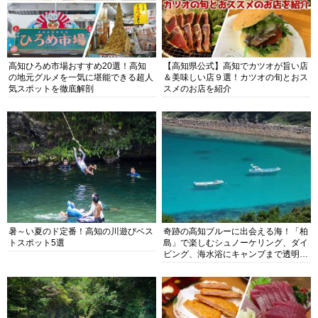
高知ひろめ市場おすすめ20選！高知
【高知県公式】高知でカツオが旨い店
の地元グルメを一気に堪能できる超人
＆美味しい店９選！カツオの旬とおス
気スポットを徹底解剖
スメのお店を紹介
暑～い夏のド定番！高知の川遊びベス
奇跡の高知ブルーに出会える海！「柏
トスポット5選
島」で楽しむシュノーケリング、ダイ
ビング、海水浴にキャンプまで透明度
抜群の海の楽園を徹底紹介