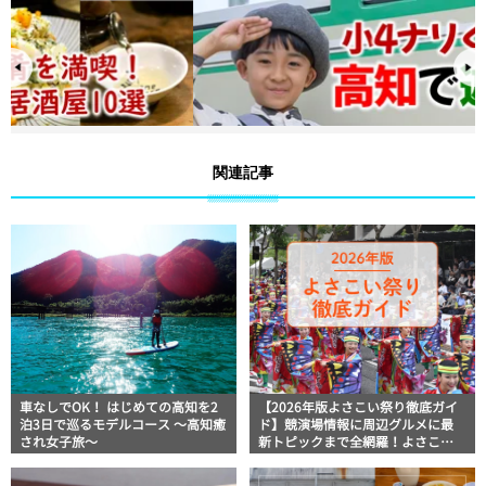
関連記事
車なしでOK！ はじめての高知を2
【2026年版よさこい祭り徹底ガイ
泊3日で巡るモデルコース 〜高知癒
ド】競演場情報に周辺グルメに最
され女子旅〜
新トピックまで全網羅！よさこい
祭りを満喫できるよさこい情報完
全版