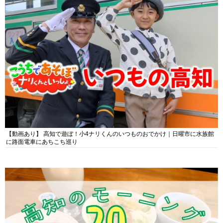
【動画あり】 高知で遊ぼ！小4ナリくんのいつものおでかけ｜日曜市に水族館
に路面電車にあちこち巡り