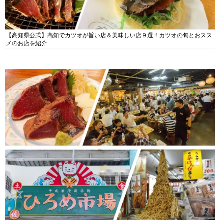
【高知県公式】高知でカツオが旨い店＆美味しい店９選！カツオの旬とおスス
メのお店を紹介