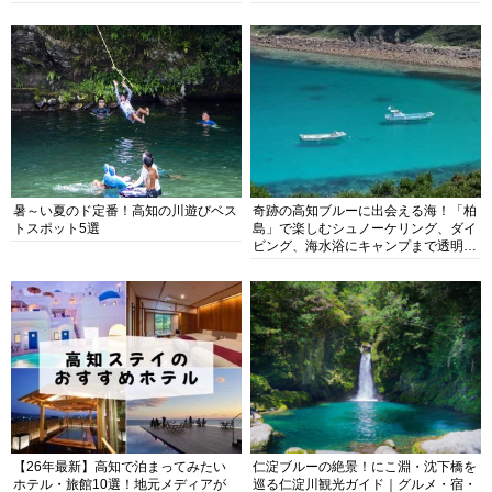
暑～い夏のド定番！高知の川遊びベス
奇跡の高知ブルーに出会える海！「柏
トスポット5選
島」で楽しむシュノーケリング、ダイ
ビング、海水浴にキャンプまで透明度
抜群の海の楽園を徹底紹介
【26年最新】高知で泊まってみたい
仁淀ブルーの絶景！にこ淵・沈下橋を
ホテル・旅館10選！地元メディアが
巡る仁淀川観光ガイド｜グルメ・宿・