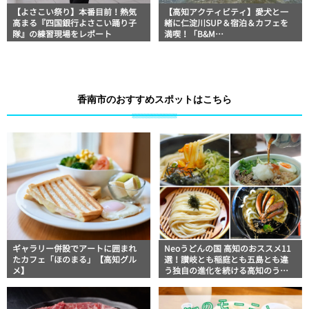
【よさこい祭り】本番目前！熱気
【高知アクティビティ】愛犬と一
高まる『四国銀行よさこい踊り子
緒に仁淀川SUP＆宿泊＆カフェを
隊』の練習現場をレポート
満喫！「B&M
SURF&CAFE+LODGE」
香南市のおすすめスポットはこちら
ギャラリー併設でアートに囲まれ
Neoうどんの国 高知のおススメ11
たカフェ「ほのまる」【高知グル
選！讃岐とも稲庭とも五島とも違
メ】
う独自の進化を続ける高知のうど
ん