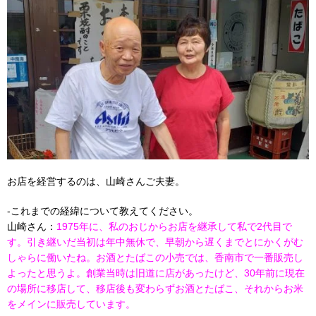
お店を経営するのは、山崎さんご夫妻。
-これまでの経緯について教えてください。
山崎さん：
1975年に、私のおじからお店を継承して私で2代目で
す。引き継いだ当初は年中無休で、早朝から遅くまでとにかくがむ
しゃらに働いたね。お酒とたばこの小売では、香南市で一番販売し
よったと思うよ。創業当時は旧道に店があったけど、30年前に現在
の場所に移店して、移店後も変わらずお酒とたばこ、それからお米
をメインに販売しています。