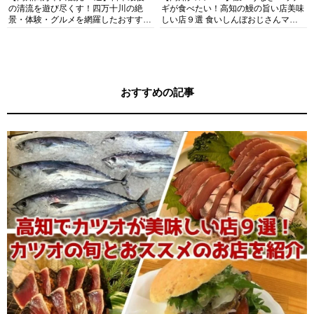
の清流を遊び尽くす！四万十川の絶
ギが食べたい！高知の鰻の旨い店美味
景・体験・グルメを網羅したおすすめ
しい店９選 食いしんぼおじさんマッ
ガイド
キー牧元の高知満腹日記セレクション
おすすめの記事