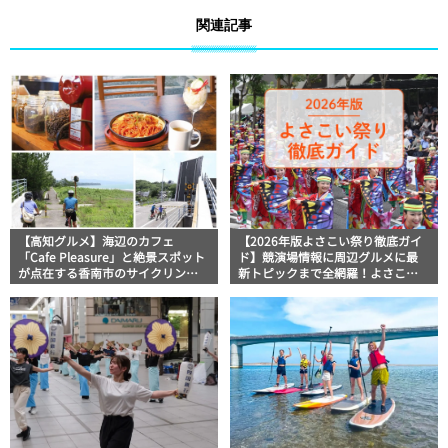
関連記事
【高知グルメ】海辺のカフェ
【2026年版よさこい祭り徹底ガイ
「Cafe Pleasure」と絶景スポット
ド】競演場情報に周辺グルメに最
が点在する香南市のサイクリング
新トピックまで全網羅！よさこい
ロード ほっとこうちオススメ情
祭りを満喫できるよさこい情報完
報
全版