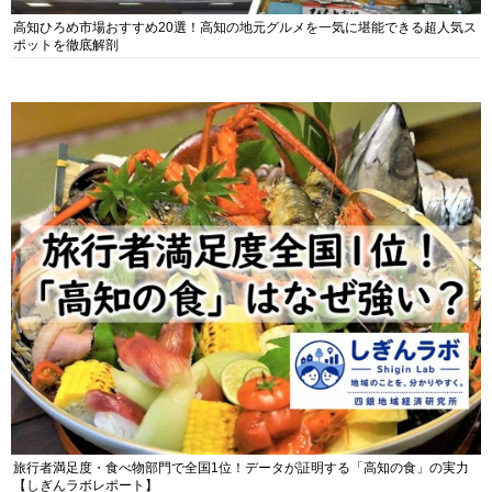
高知ひろめ市場おすすめ20選！高知の地元グルメを一気に堪能できる超人気ス
ポットを徹底解剖
旅行者満足度・食べ物部門で全国1位！データが証明する「高知の食」の実力
【しぎんラボレポート】