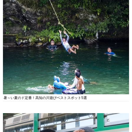
暑～い夏のド定番！高知の川遊びベストスポット5選