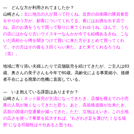
— どんな方が利用されてましたか？
山崎さん：
主に地元の人が買って行くね。近所の自衛隊の隊員食堂
をやりゆう方が、顧客についてくれてる。夜にはお酒を出す店で
ね。店のお酒をうちで買って取りに来てくれゆうね。ほんで、うち
の店にはかなり古いウイスキーなんかが今でも結構あるきね。こな
いだ高松から噂を聞きつけて買いに来た方がまとめて買ってくれ
て。その方はその後も３回くらい来た。また来てくれるろうね
（笑）。
地域に寄り添い夫婦ふたりで店舗販売を続けてきたが、ご主人は83
歳、奥さんの美子さんも今年で80歳。高齢化による事業縮小、後継
者不在による廃業の危機に直面している。
— いま抱えている課題はありますか？
山崎さん：
ネット販売が主流になってきたき、店舗を構えての小売
業の人気が無くなってきたと思う。あと、高規格道路が出来たき、
店前の国道の交通量が減ってきた。ただ、立地はえいき、この土地
の広さを使って事業を拡大すれば、”わざわざ足を運びたくなる場
所”になる可能性は十分あると思うね。