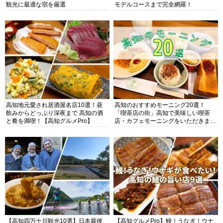
観光に最適な宿を厳選
モデルコースまで完全網羅！
高知地元愛され居酒屋名店10選！昼
高知のおすすめモーニング20選！
飲みからどっぷり深夜まで 高知の酒
「喫茶店の街」高知で美味しい喫茶
と肴を満喫！【高知グルメPro】
店・カフェモーニングをいただきま
す！
【高知四万十川観光10選】日本最後
【高知グルメPro】鰻！うなぎ！ウナ